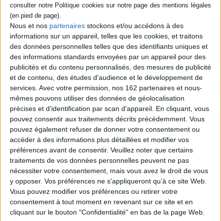
Nous et nos
partenaires
stockons et/ou accédons à des
informations sur un appareil, telles que les cookies, et traitons
des données personnelles telles que des identifiants uniques et
des informations standards envoyées par un appareil pour des
publicités et du contenu personnalisés, des mesures de publicité
Les cafés d'Orient revisités
Enfance et jeunesse dans le
et de contenu, des études d'audience et le développement de
monde musulman.
Éditeur(s) :
CNRS Editions
Childwood and youth in the
services.
Avec votre permission, nos 162 partenaires et nous-
Un itinéraire évocateur à
muslim world
mêmes pouvons utiliser des données de géolocalisation
travers les cafés des pays de
Éditeur(s) :
Maisonneuve et
la Méditerranée musulmane
précises et d’identification par scan d'appareil. En cliquant, vous
Larose
et leur histoire depuis les
pouvez consentir aux traitements décrits précédemment. Vous
Recueil de travaux sur les
origines, au XVIe siècle
pouvez également refuser de donner votre consentement ou
thèmes de l'enfance et de la
jusqu'à nos jours. Les
jeunesse vus par les
accéder à des informations plus détaillées et modifier vos
auteurs nous invitent à
islamologues. Analyse le
préférences avant de consentir.
Veuillez noter que certains
revisiter ces hauts lieux de la
rôle du père, du chef
sociabilité qui, du Maghreb
traitements de vos données personnelles peuvent ne pas
spirituel, des étapes de la vie
aux Balkans, en passant p...
nécessiter votre consentement, mais vous avez le droit de vous
et de la morale sexuelle.
24,39 €
Deux travaux concernant la
y opposer. Vos préférences ne s'appliqueront qu’à ce site Web.
Indisponible
littérature moderne turque
Vous pouvez modifier vos préférences ou retirer votre
analysent des oeuvres de la
consentement à tout moment en revenant sur ce site et en
fin...
cliquant sur le bouton "Confidentialité" en bas de la page Web.
32,00 €