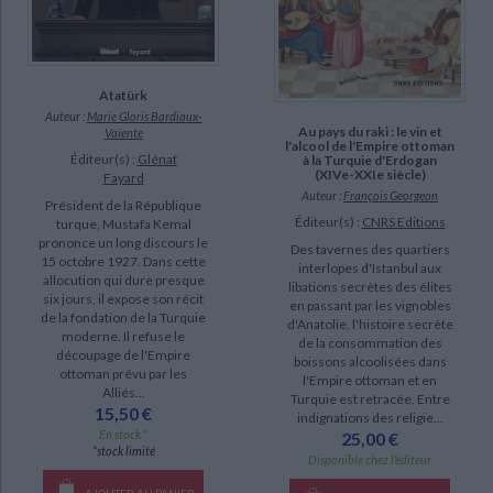
Atatürk
Auteur :
Marie Gloris Bardiaux-
Au pays du raki : le vin et
Vaïente
l'alcool de l'Empire ottoman
Éditeur(s) :
Glénat
à la Turquie d'Erdogan
(XIVe-XXIe siècle)
Fayard
Auteur :
François Georgeon
Président de la République
Éditeur(s) :
CNRS Editions
turque, Mustafa Kemal
prononce un long discours le
Des tavernes des quartiers
15 octobre 1927. Dans cette
interlopes d'Istanbul aux
allocution qui dure presque
libations secrètes des élites
six jours, il expose son récit
en passant par les vignobles
de la fondation de la Turquie
d'Anatolie, l'histoire secrète
moderne. Il refuse le
de la consommation des
découpage de l'Empire
boissons alcoolisées dans
ottoman prévu par les
l'Empire ottoman et en
Alliés...
Turquie est retracée. Entre
15,50 €
indignations des religie...
En stock *
25,00 €
*stock limité
Disponible chez l'éditeur
AJOUTER AU PANIER