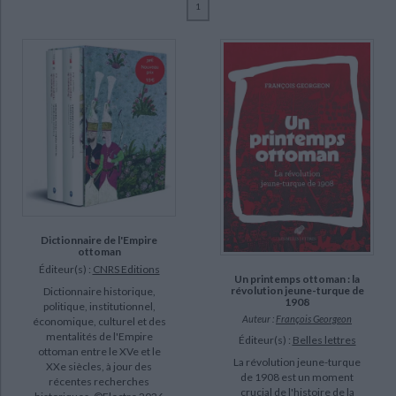
1
Ecologie - Environnement
Danse
Religions - Spiritualités
Bibliothèque de la Pléiade
Critique et histoire littéraire
Georgeon, François (20)
Histoire de France
Biographies historiques
Dumont, Paul (3)
Classiques scolaires
Littérature ancienne et médiévale
Histoire - Généralités
Histoire des pays
Borromeo, Elisabetta (2)
Littérature de voyage
Audio - Livres lus
Pérouse, Jean-François (2)
Histoire ancienne
Géographie
Littérature en version originale
Humour
Vatin, Nicolas (2)
Culture scientifique
Veinstein, Gilles (2)
Adelkhah, Fariba (1)
Ahmad, Feroz (1)
Dictionnaire de l'Empire
ottoman
SUPPORT
Éditeur(s) :
CNRS Editions
Un printemps ottoman : la
livre (15)
révolution jeune-turque de
Dictionnaire historique,
1908
politique, institutionnel,
IAD (2)
Auteur :
François Georgeon
économique, culturel et des
mentalités de l'Empire
coffret (1)
Éditeur(s) :
Belles lettres
ottoman entre le XVe et le
La révolution jeune-turque
XXe siècles, à jour des
poche (1)
de 1908 est un moment
récentes recherches
crucial de l'histoire de la
revue (1)