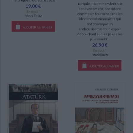
historiques. ©Electre 2026
Turquie. L'auteur revient sur
19,00 €
cet événement, considéré
En stock *
comme un tournant dans les
SÉRIE
*stock limité
idées révolutionnaires qui
ont provoqué un
AJOUTER AU PANIER
enthousiasme et un espoir
DISPONIBILITÉ
débouchant sur les pages les
plus sombr...
disponible (13)
26,90 €
En stock *
epuise (7)
*stock limité
AJOUTER AU PANIER
CHARGEMENT...