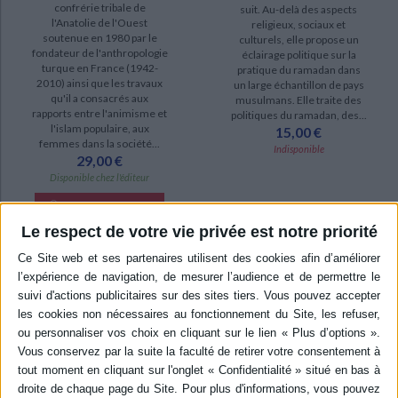
confrérie tribale de
suit. Au-delà des aspects
l'Anatolie de l'Ouest
religieux, sociaux et
soutenue en 1980 par le
culturels, elle propose un
fondateur de l'anthropologie
éclairage politique sur la
turque en France (1942-
pratique du ramadan dans
2010) ainsi que les travaux
un large échantillon de pays
qu'il a consacrés aux
musulmans. Elle traite des
rapports entre l'animisme et
politiques du ramadan, des...
l'islam populaire, aux
15,00 €
femmes dans la société...
Indisponible
29,00 €
Disponible chez l'éditeur
AJOUTER AU PANIER
Le respect de votre vie privée est notre priorité