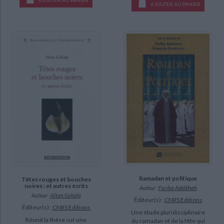
AJOUTER AU PANIER
Ramadan et politique
Têtes rouges et bouches
noires : et autres écrits
Auteur :
Fariba Adelkhah
Auteur :
Altan Gokalp
Éditeur(s) :
CNRS Editions
Éditeur(s) :
CNRS Editions
Une étude pluridisciplinaire
Réunit la thèse sur une
du ramadan et de la fête qui