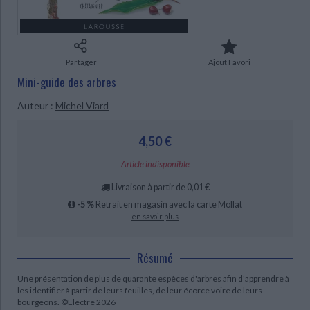
Ecologie - Environnement
Danse
Religions - Spiritualités
Bibliothèque de la Pléiade
Critique et histoire littéraire
Histoire de France
Biographies historiques
Classiques scolaires
Littérature ancienne et médiévale
Histoire - Généralités
Histoire des pays
Partager
Ajout Favori
Littérature de voyage
Audio - Livres lus
Mini-guide des arbres
Histoire ancienne
Géographie
Littérature en version originale
Humour
Auteur :
Michel Viard
Culture scientifique
CHARGEMENT...
4,50 €
Article indisponible
Livraison à partir de 0,01 €
-5 %
Retrait en magasin avec la carte Mollat
en savoir plus
Résumé
Une présentation de plus de quarante espèces d'arbres afin d'apprendre à
les identifier à partir de leurs feuilles, de leur écorce voire de leurs
bourgeons. ©Electre 2026