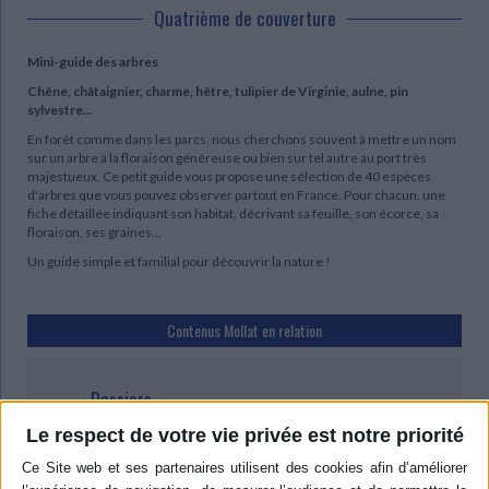
Quatrième de couverture
Mini-guide des arbres
Chêne, châtaignier, charme, hêtre, tulipier de Virginie, aulne, pin
sylvestre...
En forêt comme dans les parcs, nous cherchons souvent à mettre un nom
sur un arbre à la floraison généreuse ou bien sur tel autre au port très
majestueux. Ce petit guide vous propose une sélection de 40 espèces
d'arbres que vous pouvez observer partout en France. Pour chacun, une
fiche détaillée indiquant son habitat, décrivant sa feuille, son écorce, sa
floraison, ses graines...
Un guide simple et familial pour découvrir la nature !
Contenus Mollat en relation
Dossiers
Le respect de votre vie privée est notre priorité