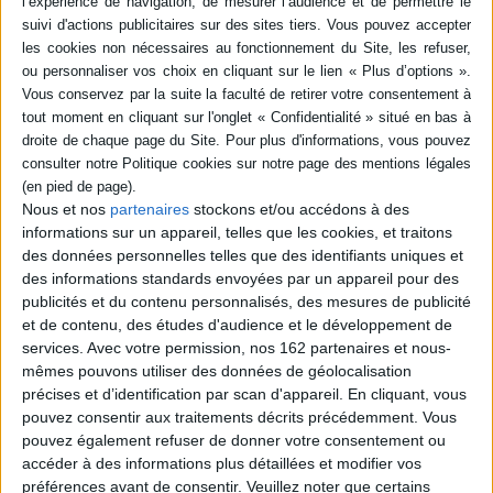
Nous et nos
partenaires
stockons et/ou accédons à des
informations sur un appareil, telles que les cookies, et traitons
des données personnelles telles que des identifiants uniques et
Loisirs - Bien-être
Jardins - Nature
Nature
des informations standards envoyées par un appareil pour des
Les arbres à l'honneur
publicités et du contenu personnalisés, des mesures de publicité
En 2012, l'Assemblée générale des Nations Unies a proclamé le 23
et de contenu, des études d'audience et le développement de
mars journée internationale des forêts. A cette occasion, découvrez
services.
Avec votre permission, nos 162 partenaires et nous-
notre sélection.
mêmes pouvons utiliser des données de géolocalisation
EN SAVOIR PLUS
précises et d’identification par scan d'appareil. En cliquant, vous
pouvez consentir aux traitements décrits précédemment. Vous
pouvez également refuser de donner votre consentement ou
Les comprendre ...
Afficher détail
accéder à des informations plus détaillées et modifier vos
préférences avant de consentir.
Veuillez noter que certains
Pour les plus jeunes ...
Afficher détail