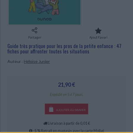
Ecologie - Environnement
Danse
Religions - Spiritualités
Bibliothèque de la Pléiade
Critique et histoire littéraire
CHARGEMENT...
Histoire de France
Biographies historiques
Classiques scolaires
Littérature ancienne et médiévale
Histoire - Généralités
Histoire des pays
Littérature de voyage
Audio - Livres lus
Histoire ancienne
Géographie
Partager
Ajout Favori
Littérature en version originale
Humour
Guide très pratique pour les pros de la petite enfance : 47
Culture scientifique
fiches pour affronter toutes les situations
Auteur :
Héloïse Junier
21,90 €
Expédié en 5 à 7 jours.
AJOUTER AU PANIER
Livraison à partir de 0,01 €
-5 %
Retrait en magasin avec la carte Mollat