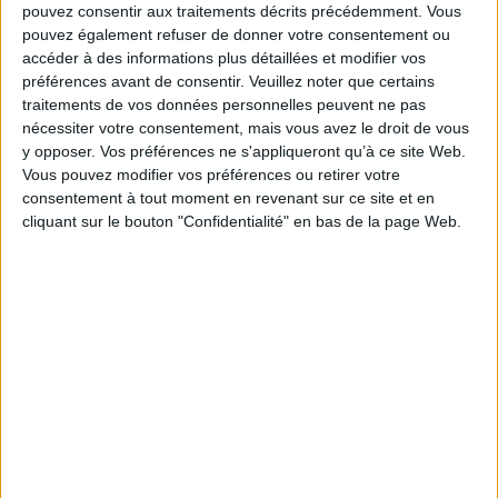
pouvez consentir aux traitements décrits précédemment. Vous
permettra au lecteur de mieux vivre cet accompagnement de tous les
instants.
pouvez également refuser de donner votre consentement ou
Fiche Technique
accéder à des informations plus détaillées et modifier vos
préférences avant de consentir.
Veuillez noter que certains
Paru le :
17/03/2021
traitements de vos données personnelles peuvent ne pas
Thématique :
Accueil de la petite enfance
nécessiter votre consentement, mais vous avez le droit de vous
y opposer. Vos préférences ne s'appliqueront qu’à ce site Web.
Auteur(s) :
Auteur :
Héloïse Junier
Vous pouvez modifier vos préférences ou retirer votre
Éditeur(s) :
Dunod
consentement à tout moment en revenant sur ce site et en
Collection(s) :
Petite enfance
cliquant sur le bouton "Confidentialité" en bas de la page Web.
Contributeur(s) :
Préfacier : Catherine Lelièvre - Préfacier : Catherine
Gueguen
Série(s) :
Non précisé.
ISBN :
978-2-10-082220-1
EAN13 :
9782100822201
Reliure :
Broché
Pages :
301
Hauteur: 24.0 cm / Largeur 17.0 cm