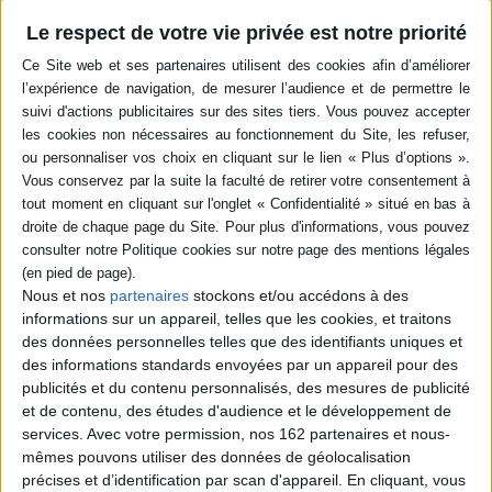
en savoir plus
Le respect de votre vie privée est notre priorité
Résumé
Des fiches pratiques et des outils s'appuyant sur les neurosciences pour
gérer et mieux vivre les différentes situations rencontrées par les
professionnels de la petite enfance lors de l'accueil des enfants de moins
de 3 ans et les accompagner au mieux dans leur développement. ©Electre
2026
Quatrième de couverture
Guide Très pratique pour les pros de la petite enfance
Les professionnels de la petite enfance (auxiliaires de puériculture,
Nous et nos
partenaires
stockons et/ou accédons à des
assistants maternels, EJE, etc.) exercent des métiers éprouvants.
informations sur un appareil, telles que les cookies, et traitons
Aujourd'hui encore, ils peinent à être valorisés. Ils participent pourtant à la
des données personnelles telles que des identifiants uniques et
construction des tout-petits, dans cette période cruciale - avant 3 ans - où
leur cerveau se développe et où les tempêtes émotionnelles sont le lot du
des informations standards envoyées par un appareil pour des
quotidien.
publicités et du contenu personnalisés, des mesures de publicité
et de contenu, des études d'audience et le développement de
Ce guide, plébiscité depuis sa première édition en 2018, est devenu Le
véritable manuel de survie pour tous les professionnels confrontés à des
services.
Avec votre permission, nos 162 partenaires et nous-
situations qui les dépassent parfois ou qui posent question. L'auteure
mêmes pouvons utiliser des données de géolocalisation
s'appuie sur les neurosciences pour balayer de nombreuses idées reçues
précises et d’identification par scan d'appareil. En cliquant, vous
et livrer des outils précieux. Son approche empathique et bienveillante