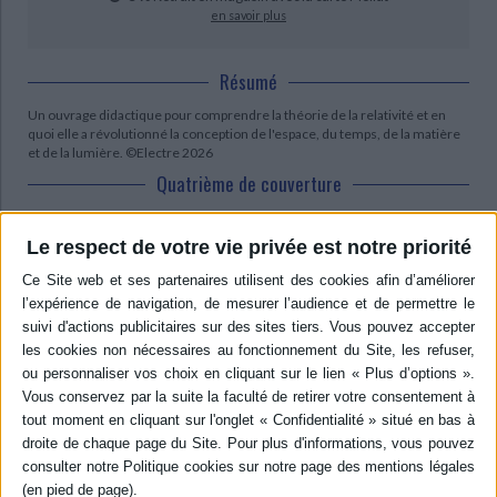
en savoir plus
Résumé
Un ouvrage didactique pour comprendre la théorie de la relativité et en
quoi elle a révolutionné la conception de l'espace, du temps, de la matière
et de la lumière. ©Electre 2026
Quatrième de couverture
Einstein à la plage
Le respect de votre vie privée est notre priorité
Pourquoi et comment les théories d'Einstein ont-elles révolutionné nos
conceptions de l'espace, du temps et de la matière ?
Installez-vous confortablement dans un transat, puis laissez Marc
Lachièze-Rey vous guider sur le chemin menant de la relativité générale
aux modèles de Big Bang et aux trous noirs. Découvrez les mystères de la
courbure de l'espace-temps. Confortée par la récente détection des ondes
gravitationnelles, assistez à la naissance d'une nouvelle astronomie, et
découvrez quels problèmes la physique relativiste pose encore aux
chercheurs. Au moment de quitter votre transat, la relativité vous sera
devenue étonnamment familière...