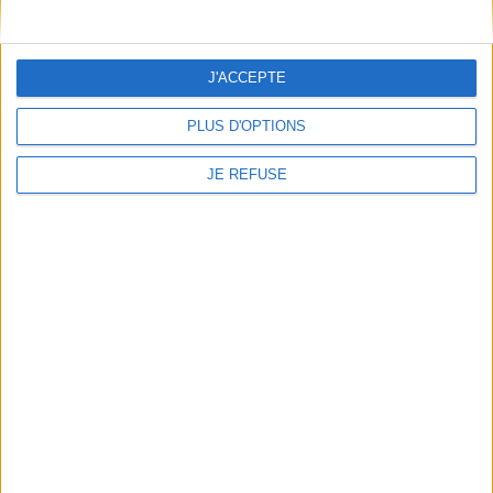
Conditions d'utilisation du site
Qui sommes-nous
Mentions Légales
J'ACCEPTE
Frais de port & Livraison
Conditions Générales de Vente
PLUS D'OPTIONS
À votre service
JE REFUSE
Offres d'emploi
Offres Partenaires
À découvrir
FeniXX
EDRLab
RetroNews
BnF : portail des métiers du livre
Cercle de la librairie
Les chèques cadeaux Mollat
Contact
Horaires