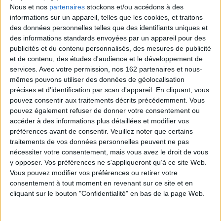
Contenus Mollat en relation
Nous et nos
partenaires
stockons et/ou accédons à des
informations sur un appareil, telles que les cookies, et traitons
des données personnelles telles que des identifiants uniques et
Sélections de livres
des informations standards envoyées par un appareil pour des
publicités et du contenu personnalisés, des mesures de publicité
Sciences humaines - Histoire
Philosophie
Sciences
et de contenu, des études d'audience et le développement de
Psychanalyse
services.
Avec votre permission, nos 162 partenaires et nous-
mêmes pouvons utiliser des données de géolocalisation
Cet été, lisez A LA PLAGE
précises et d’identification par scan d'appareil. En cliquant, vous
Découvrez cette collection drôle et pleine de ressources, pour
pouvez consentir aux traitements décrits précédemment. Vous
passer un été à apprendre de la meilleure des manières : en lisant !
pouvez également refuser de donner votre consentement ou
accéder à des informations plus détaillées et modifier vos
préférences avant de consentir.
Veuillez noter que certains
traitements de vos données personnelles peuvent ne pas
nécessiter votre consentement, mais vous avez le droit de vous
y opposer. Vos préférences ne s'appliqueront qu’à ce site Web.
Vous pouvez modifier vos préférences ou retirer votre
consentement à tout moment en revenant sur ce site et en
cliquant sur le bouton "Confidentialité" en bas de la page Web.