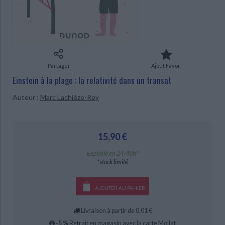
Ecologie - Environnement
Danse
Religions - Spiritualités
Bibliothèque de la Pléiade
Critique et histoire littéraire
Histoire de France
Biographies historiques
Classiques scolaires
Littérature ancienne et médiévale
Histoire - Généralités
Histoire des pays
Littérature de voyage
Audio - Livres lus
Histoire ancienne
Géographie
CHARGEMENT...
Littérature en version originale
Humour
Partager
Ajout Favori
Culture scientifique
Einstein à la plage : la relativité dans un transat
Auteur :
Marc Lachièze-Rey
15,90 €
Expédié en 24/48h*
*stock limité
AJOUTER AU PANIER
Livraison à partir de 0,01 €
-5 %
Retrait en magasin avec la carte Mollat