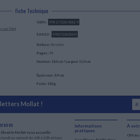
Fiche Technique
ISBN :
978-2-7226-0561-9
s sur l’Art
EAN13 :
9782722605619
Reliure :
Broché
Pages :
99
Hauteur: 18.0 cm / Largeur 11.0 cm
Épaisseur: 0.9 cm
Poids: 100 g
etters Mollat !
JE
oraires
Informations
À votr
pratiques
 librairie Mollat vous accueille
Offres 
 lundi au samedi de 10h à 20h et tous
Conditions d'utilisation