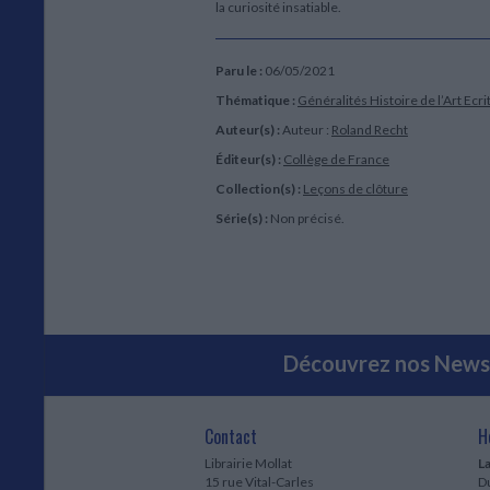
la curiosité insatiable.
Paru le :
06/05/2021
Thématique :
Généralités Histoire de l’Art
Ecrit
Auteur(s) :
Auteur :
Roland Recht
Éditeur(s) :
Collège de France
Collection(s) :
Leçons de clôture
Série(s) :
Non précisé.
Découvrez nos Newsl
Contact
H
Librairie Mollat
La
15 rue Vital-Carles
Du