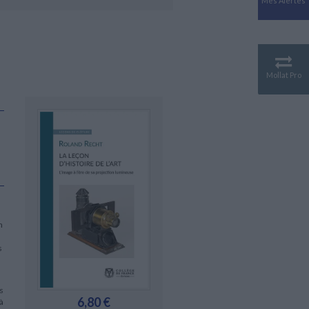
Mes Alertes
Antiquité
Mythologies
GÉOGRAPHIE
Géographie - Démographie -
Territoire
Mollat Pro
CULTURE SCIENTIFIQUE
Essais scientifique
Astronomie
n
s
s
6,80 €
à