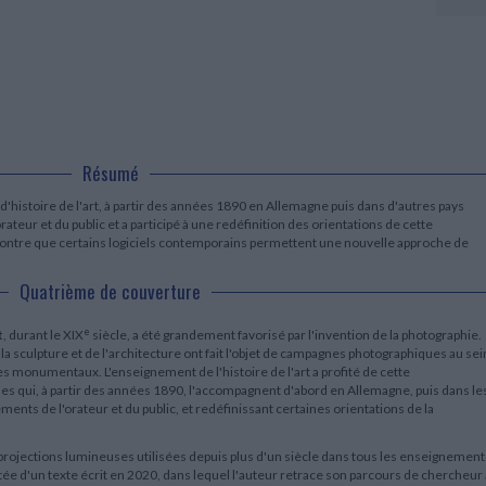
LITTÉRATURE DE VOYAGE
Dictionnaires Français
Histoire moderne
Relations et politiques
internationales
Dictionnaires Bilingues
Récits des voyageurs et des
Histoire contemporaine
explorateurs
Sécurité nationale - Défense
Langues universitaires -
BIOGRAPHIES HISTORIQUES
Dictionnaires et méthodes
ECOLOGIE - ENVIRONNEMENT
Biographies historiques
Méthodes Langues Grand public
Ecologie
Français langues étrangères
HISTOIRE - GÉNÉRALITÉS
Historiographie
Résumé
Etudes historiques
Généalogie - Héraldique
 d'histoire de l'art, à partir des années 1890 en Allemagne puis dans d'autres pays
Franc-maçonnerie
teur et du public et a participé à une redéfinition des orientations de cette
t montre que certains logiciels contemporains permettent une nouvelle approche de
Quatrième de couverture
e
t
, durant le XIX
siècle, a été grandement favorisé par l'invention de la photographie.
 la sculpture et de l'architecture ont fait l'objet de campagnes photographiques au sei
tes monumentaux. L'enseignement de l'histoire de l'art a profité de cette
s qui, à partir des années 1890, l'accompagnent d'abord en Allemagne, puis dans le
nts de l'orateur et du public, et redéfinissant certaines orientations de la
projections lumineuses utilisées depuis plus d'un siècle dans tous les enseignement
ée d'un texte écrit en 2020, dans lequel l'auteur retrace son parcours de chercheur 