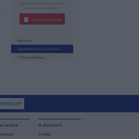
Expédié sous 10 à 15 jours (sous
réserve de confirmation)
AJOUTER AU PANIER
Résumé
Quatrième de couverture
Fiche technique
 M'INSCRIS
e service
À découvrir
d'emploi
FeniXX