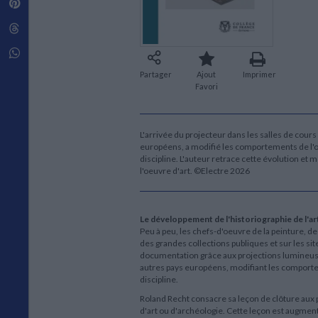
Pinterest
Techniques de construction
SCIENCE FICTION ET FANTASY
Vie familiale
Disciplines paramédicales
Matériaux de l’architecture
Littérature SF et Fantasy
Threads
Ouvrages Généraux
Urbanisme
SOCIOLOGIE
Sociologie générale
Whatsapp
Travail social
Partager
Ajout
Imprimer
Santé et société
Favori
ETHNOLOGIE
Anthropologie
L'arrivée du projecteur dans les salles de cours
Ethnologie par pays
européens, a modifié les comportements de l'ora
discipline. L'auteur retrace cette évolution e
l'oeuvre d'art. ©Electre 2026
Le développement de l'historiographie de l'ar
Peu à peu, les chefs-d'oeuvre de la peinture, de
des grandes collections publiques et sur les si
documentation grâce aux projections lumineuse
autres pays européens, modifiant les comporteme
discipline.
Roland Recht consacre sa leçon de clôture aux 
d'art ou d'archéologie. Cette leçon est augment