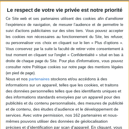
Livraison à partir de 0,01 €
-5 %
Retrait en magasin avec la carte Mollat
Le respect de votre vie privée est notre priorité
en savoir plus
Résumé
Un manuel à destination des apprentis acteurs pour apprendre comment
jouer avec son propre corps et sa propre sensibilité. La technique
présentée par cet acteur, directeur de théâtre, professeur d'art
dramatique et fondateur de l'Actor's Studio, permet de maîtriser le
mécanisme de création. ©Electre 2026
Quatrième de couverture
Nous et nos
partenaires
stockons et/ou accédons à des
Être acteur
informations sur un appareil, telles que les cookies, et traitons
L'instrument du comédien est le plus difficile à apprivoiser car il s'agit de
des données personnelles telles que des identifiants uniques et
son propre corps et de sa sensibilité. Avant Michael Chekhov, il était aisé
d'apprendre la diction mais cet élément du jeu dramatique n'avait jamais
des informations standards envoyées par un appareil pour des
été accompagné d'un support concret.
publicités et du contenu personnalisés, des mesures de publicité
et de contenu, des études d'audience et le développement de
Être acteur
a révolutionné la technique du comédien. Il est le seul ouvrage
qui expose ce qu'il y a de plus important dans l'art dramatique: le moyen de
services.
Avec votre permission, nos 162 partenaires et nous-
maîtriser le Mécanisme de Création.
mêmes pouvons utiliser des données de géolocalisation
Si l'on peut dire que Chekhov est le prolongement de Stanislavski, il a
précises et d’identification par scan d'appareil. En cliquant, vous