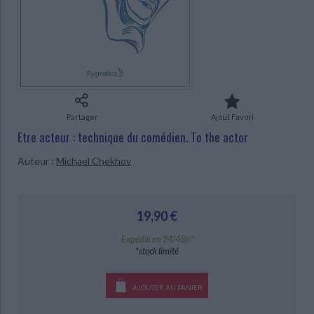
Ecologie - Environnement
Danse
Religions - Spiritualités
Bibliothèque de la Pléiade
Critique et histoire littéraire
Histoire de France
Biographies historiques
CHARGEMENT...
Classiques scolaires
Littérature ancienne et médiévale
Histoire - Généralités
Histoire des pays
Littérature de voyage
Audio - Livres lus
Histoire ancienne
Géographie
Littérature en version originale
Humour
Culture scientifique
Partager
Ajout Favori
Etre acteur : technique du comédien. To the actor
Auteur :
Michael Chekhov
19,90 €
Expédié en 24/48h*
*stock limité
AJOUTER AU PANIER