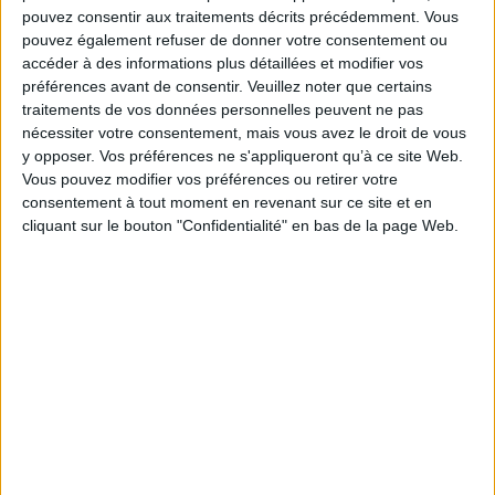
surtout considérablement actualisé et adapté son enseignement pour le
pouvez consentir aux traitements décrits précédemment. Vous
rendre plus accessible. Le théâtre et le cinéma américains doivent à
pouvez également refuser de donner votre consentement ou
Michael Chekhov le plus clair de leur art.
accéder à des informations plus détaillées et modifier vos
Fiche Technique
préférences avant de consentir.
Veuillez noter que certains
traitements de vos données personnelles peuvent ne pas
Paru le :
09/06/2021
nécessiter votre consentement, mais vous avez le droit de vous
Thématique :
Essais albums sur le théâtre
y opposer. Vos préférences ne s'appliqueront qu’à ce site Web.
Auteur(s) :
Auteur :
Michael Chekhov
Vous pouvez modifier vos préférences ou retirer votre
consentement à tout moment en revenant sur ce site et en
Éditeur(s) :
Pygmalion
cliquant sur le bouton "Confidentialité" en bas de la page Web.
Collection(s) :
Documents et témoignages
Contributeur(s) :
Préfacier : Yul Brynner - Traducteur : Elisabeth Janvier -
Traducteur : Paul Savatier
Série(s) :
Non précisé.
ISBN :
978-2-7564-3494-0
EAN13 :
9782756434940
Reliure :
Broché
Pages :
225
Hauteur: 24.0 cm / Largeur 16.0 cm