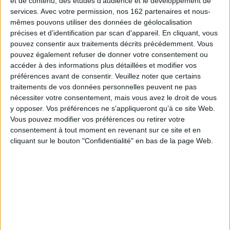
et de contenu, des études d'audience et le développement de
Dans cet ouvrage remis à jour pour sa nouvelle édition, le défi des
services.
Avec votre permission, nos 162 partenaires et nous-
maladies infectieuses est raconté par les plus éminents spécialistes de
mêmes pouvons utiliser des données de géolocalisation
leur domaine :
Philippe Sansonetti, Patrick Berche, Antoine Flahault,
Didier Pittet, Jean-François Delfraissy, Elisabeth Bouvet, Bertrand
précises et d’identification par scan d'appareil. En cliquant, vous
Dautzenberg, Didier Sicard, Brigitte Autran, Christine Katlama
et bien
pouvez consentir aux traitements décrits précédemment. Vous
d'autres que nous ne pouvons malheureusement pas tous citer ici. Ils
pouvez également refuser de donner votre consentement ou
décrivent, de façon abordable mais détaillée, les découvertes, les
accéder à des informations plus détaillées et modifier vos
inventions et les avancées médicales d'aujourd'hui.
préférences avant de consentir.
Veuillez noter que certains
Des personnalités d'autres disciplines,
André Comte-Sponville
et
Jean-
traitements de vos données personnelles peuvent ne pas
Michel Besnier,
philosophes,
Patrick Alecian,
psychiatre,
Jean de
nécessiter votre consentement, mais vous avez le droit de vous
Kervasdoué
et
Jean-Marc Bouville,
économistes,
Samia Hurst-Majno,
bioéthicienne,
Victor Rodwin
et
Michael Gusmano,
experts américains de
y opposer. Vos préférences ne s'appliqueront qu’à ce site Web.
la gestion de la santé... enrichissent ce travail de leur regard sur les
Vous pouvez modifier vos préférences ou retirer votre
conséquences sociétales de la pandémie de covid-19.
consentement à tout moment en revenant sur ce site et en
Fiche Technique
cliquant sur le bouton "Confidentialité" en bas de la page Web.
Paru le :
25/03/2021
Thématique :
Médecine Générale
Auteur(s) :
Non précisé.
Éditeur(s) :
Ed. du Palais
Docis
Collection(s) :
Non précisé.