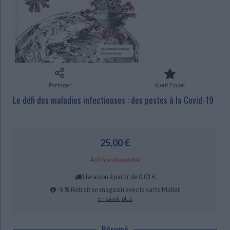
Ecologie - Environnement
Danse
Religions - Spiritualités
Bibliothèque de la Pléiade
Critique et histoire littéraire
Histoire de France
Biographies historiques
Classiques scolaires
Littérature ancienne et médiévale
CHARGEMENT...
Histoire - Généralités
Histoire des pays
Littérature de voyage
Audio - Livres lus
Histoire ancienne
Géographie
Littérature en version originale
Humour
Culture scientifique
Partager
Ajout Favori
Le défi des maladies infectieuses : des pestes à la Covid-19
25,00 €
Article indisponible
Livraison à partir de 0,01 €
-5 %
Retrait en magasin avec la carte Mollat
en savoir plus
Résumé