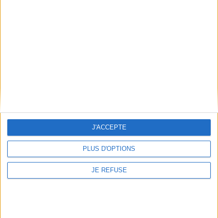
Informations pratiques
Conditions d'utilisation du site
Qui sommes-nous
Mentions Légales
Frais de port & Livraison
Conditions Générales de Vente
À votre service
Offres d'emploi
Offres Partenaires
J'ACCEPTE
À découvrir
PLUS D'OPTIONS
FeniXX
JE REFUSE
EDRLab
RetroNews
BnF : portail des métiers du livre
Cercle de la librairie