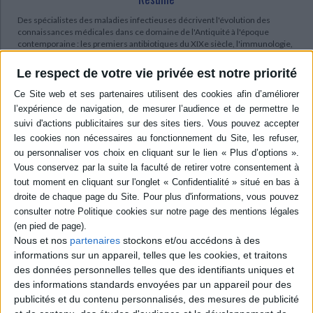
Des spécialistes des maladies infectieuses décrivent l'évolution des
connaissances médicales dans ce domaine de l'Antiquité à l'époque
contemporaine : les premiers antibiotiques du XIXe siècle, l'immunologie,
l'assainissement des eaux usées, la thérapie antivirale, les recherches
pour trouver un vaccin contre le VIH ainsi que la pandémie de Covid-19
Le respect de votre vie privée est notre priorité
survenue fin 2019 et toujours en cours. ©Electre 2026
Quatrième de couverture
Le défi des maladies infectieuses
Des pestes à la Covid-19
La conquête de la planète par l'homme s'accompagna dès l'Antiquité de la
prolifération de maladies : lèpre, peste, choléra, variole, tuberculose,
grippes...
maladies infectieuses
dues à des bactéries, des virus ou des
parasites. La nature de ces microbes, leur mode de fonctionnement et les
réactions immunologiques à leur encontre ne seront compris qu'à partir
e
du XX
siècle. La mise au point concomitante de traitements efficaces :
antibiotiques, antiviraux et vaccins, a même pu nous faire croire que
le
Nous et nos
partenaires
stockons et/ou accédons à des
combat était gagné.
informations sur un appareil, telles que les cookies, et traitons
Mais de nos jours, les bactéries développent des résistances aux
des données personnelles telles que des identifiants uniques et
antibiotiques, les infections hospitalières sont un fléau et de nouvelles
des informations standards envoyées par un appareil pour des
maladies virales se propagent rapidement avec la mondialisation :
publicités et du contenu personnalisés, des mesures de publicité
hépatites, sida, fièvres hémorragiques et la toute dernière, la covid-19.