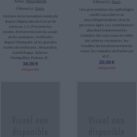
Auteur :
Patrick Berche
Éditeur(s) :
Docis
Éditeur(s) :
Docis
Une présentation des pathologies
cardio-vasculaires et
Histoire de la formation médicale
neurodégénératives chez la
depuis Hippocrate de Cos au Ve
personne âgée. Les contributeurs
siècle av. J.-C. Présente les
abordent notamment les
modes de transmission du savoir
maladies des vaisseaux et celles
et des pratiques, médicales
des artères coronaires, les
depuis l'Antiquité, et les grandes
troubles du fonctionnement du
écoles de médecine : Alexandrie,
coeur, les maladies de Parkinson
Gundishapur, Salerne,
et d'...
Montpellier, Padoue, B...
20,00 €
34,00 €
Indisponible
Indisponible