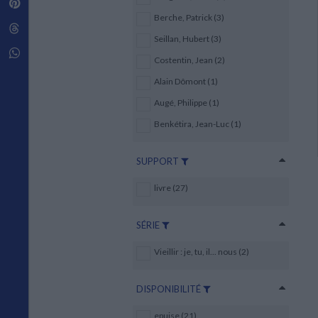
Pinterest
Techniques de construction
SCIENCE FICTION ET FANTASY
Vie familiale
Disciplines paramédicales
Berche, Patrick (3)
Matériaux de l’architecture
Littérature SF et Fantasy
Threads
Ouvrages Généraux
Urbanisme
SOCIOLOGIE
Seillan, Hubert (3)
Sociologie générale
Whatsapp
Costentin, Jean (2)
Travail social
Santé et société
Alain Dômont (1)
Augé, Philippe (1)
ETHNOLOGIE
Anthropologie
Benkétira, Jean-Luc (1)
Ethnologie par pays
SUPPORT
livre (27)
SÉRIE
Vieillir : je, tu, il... nous (2)
DISPONIBILITÉ
epuise (21)