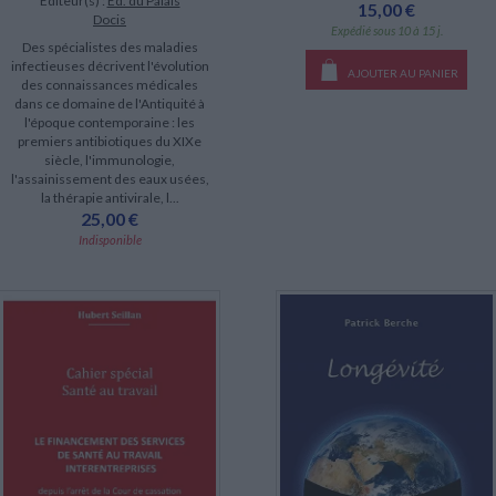
Éditeur(s) :
Ed. du Palais
15,00 €
Docis
Expédié sous 10 à 15 j.
Des spécialistes des maladies
infectieuses décrivent l'évolution
AJOUTER AU PANIER
des connaissances médicales
dans ce domaine de l'Antiquité à
l'époque contemporaine : les
premiers antibiotiques du XIXe
siècle, l'immunologie,
l'assainissement des eaux usées,
la thérapie antivirale, l...
25,00 €
Indisponible