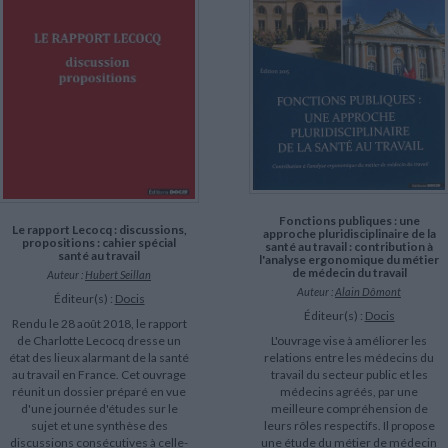
Fonctions publiques : une
Le rapport Lecocq : discussions,
approche pluridisciplinaire de la
propositions : cahier spécial
santé au travail : contribution à
santé au travail
l'analyse ergonomique du métier
de médecin du travail
Auteur :
Hubert Seillan
Auteur :
Alain Dômont
Éditeur(s) :
Docis
Éditeur(s) :
Docis
Rendu le 28 août 2018, le rapport
L'ouvrage vise à améliorer les
de Charlotte Lecocq dresse un
relations entre les médecins du
état des lieux alarmant de la santé
travail du secteur public et les
au travail en France. Cet ouvrage
médecins agréés, par une
réunit un dossier préparé en vue
meilleure compréhension de
d'une journée d'études sur le
leurs rôles respectifs. Il propose
sujet et une synthèse des
une étude du métier de médecin
discussions consécutives à celle-