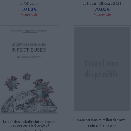
au travail. ©Electre 2026
ci. ©Electr...
70,00 €
10,00 €
Indisponible
Indisponible
Vaccinations et milieu de travail
Le défi des maladies infectieuses
: des pestes à la Covid-19
Éditeur(s) :
DOCIS