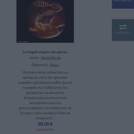
Mes Alertes
Antiquité
Mythologies
GÉOGRAPHIE
Géographie - Démographie -
Territoire
Mollat Pro
CULTURE SCIENTIFIQUE
Essais scientifique
Le fragile empire des gènes
Astronomie
Auteur :
Patrick Berche
Éditeur(s) :
Docis
L'histoire de la recherche sur
quelques-unes des grandes
maladies génétiques telles que le
mongolisme, l'albinisme, les
porphyries ou encore la
drépanocytose est mise en
perspective avec les
préoccupations, les fantasmes et
les peurs des sociétés d'hier et
d'aujourd'...
28,00 €
Indisponible