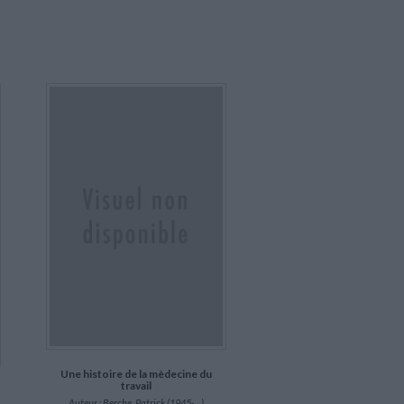
Une histoire de la mèdecine du
travail
Auteur :
Berche, Patrick (1945-....)