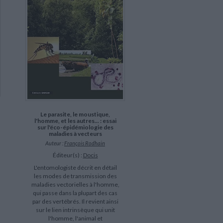
Le parasite, le moustique,
l'homme, et les autres... : essai
sur l'éco-épidémiologie des
maladies à vecteurs
Auteur :
François Rodhain
Éditeur(s) :
Docis
L'entomologiste décrit en détail
les modes de transmission des
maladies vectorielles à l'homme,
qui passe dans la plupart des cas
par des vertébrés. Il revient ainsi
sur le lien intrinsèque qui unit
l'homme, l'animal et