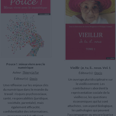
LITTÉRATURE DE VOYAGE
Dictionnaires Français
Histoire moderne
Relations et politiques
internationales
Dictionnaires Bilingues
Récits des voyageurs et des
Histoire contemporaine
explorateurs
Sécurité nationale - Défense
Langues universitaires -
BIOGRAPHIES HISTORIQUES
Dictionnaires et méthodes
ECOLOGIE - ENVIRONNEMENT
Biographies historiques
Méthodes Langues Grand public
Ecologie
Français langues étrangères
HISTOIRE - GÉNÉRALITÉS
Historiographie
Etudes historiques
Généalogie - Héraldique
Franc-maçonnerie
CHARGEMENT...
Pouce ! : mieux vivre avec le
numérique
Vieillir : je, tu, il... nous. Vol. 1
Auteur :
Thierry Le Fur
Éditeur(s) :
Docis
Éditeur(s) :
Docis
Un ouvrage pluridisciplinaire sur
le vieillissement. Les
Une réflexion sur les enjeux clés
contributeurs abordent la
du numérique dans le monde du
représentation sociale de la
travail : risques psychosociaux,
vieillesse, les questions
santé, responsabilités (juridique,
économiques qui lui sont
sociétale, parentale), mais
attachées, son aspect biologique,
également efficacité,
les pathologies qui peuvent
confidentialité des informations,
l'accompagner ou encore la prise
management 3.0 efficient.