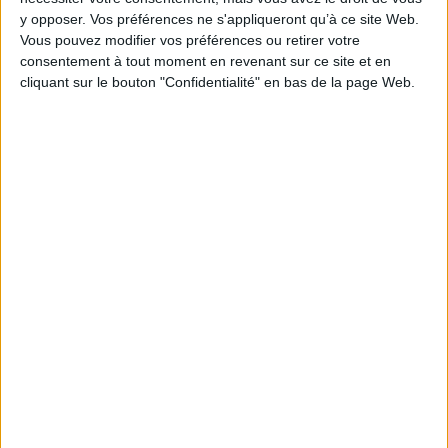
Reliure :
Broché
y opposer. Vos préférences ne s'appliqueront qu’à ce site Web.
Pages :
272
Vous pouvez modifier vos préférences ou retirer votre
consentement à tout moment en revenant sur ce site et en
Hauteur: 22.0 cm / Largeur 15.0 cm
cliquant sur le bouton "Confidentialité" en bas de la page Web.
Poids: 390 g
Découvrez nos Newsletters Mollat !
JE M'INSCRIS
Informations pratiques
Conditions d'utilisation du site
Qui sommes-nous
Mentions Légales
Frais de port & Livraison
Conditions Générales de Vente