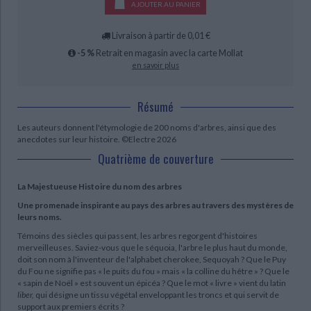
AJOUTER AU PANIER
Livraison à partir de 0,01 €
-5 %
Retrait en magasin avec la carte Mollat
en savoir plus
Résumé
Les auteurs donnent l'étymologie de 200 noms d'arbres, ainsi que des
anecdotes sur leur histoire. ©Electre 2026
Quatrième de couverture
La Majestueuse Histoire du nom des arbres
Une promenade inspirante au pays des arbres au travers des mystères de
leurs noms.
Témoins des siècles qui passent, les arbres regorgent d'histoires
merveilleuses. Saviez-vous que le séquoia, l'arbre le plus haut du monde,
doit son nom à l'inventeur de l'alphabet cherokee, Sequoyah ? Que le Puy
du Fou ne signifie pas « le puits du fou » mais « la colline du hêtre » ? Que le
« sapin de Noël » est souvent un épicéa ? Que le mot « livre » vient du latin
liber,
qui désigne un tissu végétal enveloppant les troncs et qui servit de
support aux premiers écrits ?