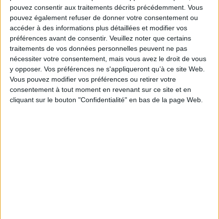
pouvez consentir aux traitements décrits précédemment. Vous
pouvez également refuser de donner votre consentement ou
accéder à des informations plus détaillées et modifier vos
préférences avant de consentir.
Veuillez noter que certains
traitements de vos données personnelles peuvent ne pas
nécessiter votre consentement, mais vous avez le droit de vous
y opposer. Vos préférences ne s'appliqueront qu’à ce site Web.
La vie secrète des
Nous les arbres
arbres : ce qu'ils
Vous pouvez modifier vos préférences ou retirer votre
Éditeur :
Fondation
ressentent, comment
consentement à tout moment en revenant sur ce site et en
Cartier pour l'art
L'
res :
ils communiquent : un
contemporain
cliquant sur le bouton "Confidentialité" en bas de la page Web.
e
monde inconnu
Aute
s'ouvre à nous
49,00 €
silly
Auteur :
Peter Wohlleben
É
lins
Éditeur :
Les Arènes
29,90 €