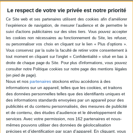
Ce voyage au coeur des forêts, des savanes, des mangroves, mais aussi le
Le respect de votre vie privée est notre priorité
long des rues de nos villes, va bien au-delà de l'étymologie du français, et
d'autres langues d'Europe. Au fil des pages, littérature, géographie,
mythologie et botanique se croisent et s'entremêlent pour nous raconter
l'histoire des arbres, qui est aussi la nôtre.
Avec
La Majestueuse Histoire du nom des arbres,
les auteurs poursuivent leur
périple étymologique en s'intéressant cette fois au règne végétal.
Contenus Mollat en relation
Sélections de livres
Nous et nos
partenaires
stockons et/ou accédons à des
informations sur un appareil, telles que les cookies, et traitons
Loisirs - Bien-être
Jardins - Nature
Nature
Biodiversité
des données personnelles telles que des identifiants uniques et
21 mars : journée internationale des forets
des informations standards envoyées par un appareil pour des
En 2012, l'Assemblée générale des Nations Unies a proclamé ce jour :
publicités et du contenu personnalisés, des mesures de publicité
journée internationale des forêts. A cette occasion, découvrez la
sélection des libraires
et de contenu, des études d'audience et le développement de
services.
Avec votre permission, nos 162 partenaires et nous-
mêmes pouvons utiliser des données de géolocalisation
précises et d’identification par scan d'appareil. En cliquant, vous