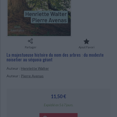
Ecologie - Environnement
Danse
Religions - Spiritualités
Bibliothèque de la Pléiade
Critique et histoire littéraire
Histoire de France
Biographies historiques
Classiques scolaires
Littérature ancienne et médiévale
Histoire - Généralités
Histoire des pays
Littérature de voyage
Audio - Livres lus
Histoire ancienne
Géographie
Littérature en version originale
Humour
Culture scientifique
Partager
Ajout Favori
La majestueuse histoire du nom des arbres : du modeste
noisetier au séquoia géant
CHARGEMENT...
Auteur :
Henriette Walter
Auteur :
Pierre Avenas
11,50 €
Expédié en 5 à 7 jours.