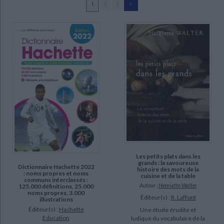
1
2
3
Ecologie - Environnement
Danse
Religions - Spiritualités
Bibliothèque de la Pléiade
Critique et histoire littéraire
Walter, Henriette (69)
Histoire de France
Biographies historiques
Avenas, Pierre (9)
Classiques scolaires
Littérature ancienne et médiévale
Histoire - Généralités
Histoire des pays
Gaillard, Bénédicte (9)
Littérature de voyage
Audio - Livres lus
Mével, Jean-Pierre (9)
Histoire ancienne
Géographie
Littérature en version originale
Humour
Walter, Gérard (6)
Culture scientifique
Martinet, André (5)
Baraké, Bassam (3)
André Martinet (2)
SUPPORT
Les petits plats dans les
livre (42)
grands : la savoureuse
Dictionnaire Hachette 2022
histoire des mots de la
: noms propres et noms
cuisine et de la table
poche (24)
communs interclassés :
Auteur :
Henriette Walter
125.000 définitions, 25.000
IAD (1)
noms propres, 3.000
Éditeur(s) :
R. Laffont
illustrations
coffret (1)
Éditeur(s) :
Hachette
Une étude érudite et
Education
ludique du vocabulaire de la
revue (1)