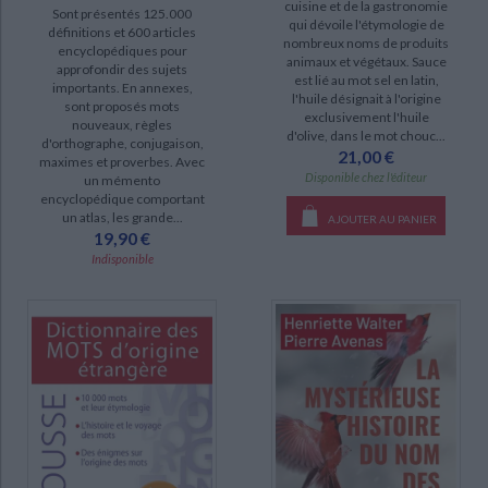
cuisine et de la gastronomie
Sont présentés 125.000
qui dévoile l'étymologie de
définitions et 600 articles
nombreux noms de produits
encyclopédiques pour
SÉRIE
animaux et végétaux. Sauce
approfondir des sujets
est lié au mot sel en latin,
importants. En annexes,
l'huile désignait à l'origine
sont proposés mots
exclusivement l'huile
DISPONIBILITÉ
nouveaux, règles
d'olive, dans le mot chouc...
d'orthographe, conjugaison,
21,00 €
epuise (42)
maximes et proverbes. Avec
Disponible chez l'éditeur
un mémento
disponible (25)
encyclopédique comportant
un atlas, les grande...
AJOUTER AU PANIER
manquant (2)
19,90 €
Indisponible
CHARGEMENT...