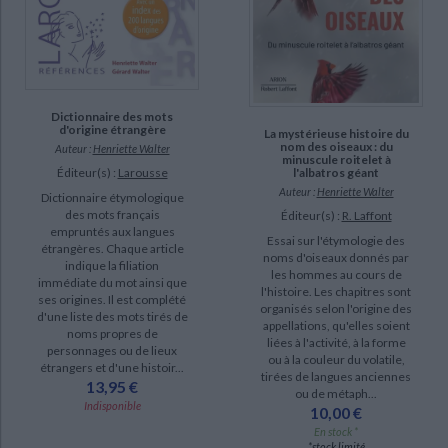
Dictionnaire des mots
d'origine étrangère
La mystérieuse histoire du
nom des oiseaux : du
Auteur :
Henriette Walter
minuscule roitelet à
Éditeur(s) :
Larousse
l'albatros géant
Auteur :
Henriette Walter
Dictionnaire étymologique
des mots français
Éditeur(s) :
R. Laffont
empruntés aux langues
Essai sur l'étymologie des
étrangères. Chaque article
noms d'oiseaux donnés par
indique la filiation
les hommes au cours de
immédiate du mot ainsi que
l'histoire. Les chapitres sont
ses origines. Il est complété
organisés selon l'origine des
d'une liste des mots tirés de
appellations, qu'elles soient
noms propres de
liées à l'activité, à la forme
personnages ou de lieux
ou à la couleur du volatile,
étrangers et d'une histoir...
tirées de langues anciennes
13,95 €
ou de métaph...
Indisponible
10,00 €
En stock *
*stock limité