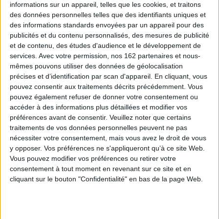
Indisponible
informations sur un appareil, telles que les cookies, et traitons
des données personnelles telles que des identifiants uniques et
des informations standards envoyées par un appareil pour des
publicités et du contenu personnalisés, des mesures de publicité
et de contenu, des études d'audience et le développement de
services.
Avec votre permission, nos 162 partenaires et nous-
mêmes pouvons utiliser des données de géolocalisation
précises et d’identification par scan d'appareil. En cliquant, vous
pouvez consentir aux traitements décrits précédemment. Vous
pouvez également refuser de donner votre consentement ou
accéder à des informations plus détaillées et modifier vos
préférences avant de consentir.
Veuillez noter que certains
traitements de vos données personnelles peuvent ne pas
nécessiter votre consentement, mais vous avez le droit de vous
y opposer. Vos préférences ne s'appliqueront qu’à ce site Web.
Vous pouvez modifier vos préférences ou retirer votre
Langues d'ici et d'ailleurs
L'aventure des langues en
consentement à tout moment en revenant sur ce site et en
Auteur :
Henriette Walter
Occident : leur origine, leur
histoire, leur géographie
cliquant sur le bouton "Confidentialité" en bas de la page Web.
Éditeur(s) :
Bouquins
Auteur :
Henriette Walter
Un volume rassemblant
Éditeur(s) :
R. Laffont
trois ouvrages de la linguiste
ainsi que des textes inédits.
Raconte l'origine, la
©Electre 2026
formation, la construction et