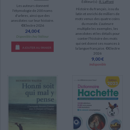
Éditeur(s) :
R. Laffont
Les auteurs donnent
Histoire du français, issu du
l'étymologie de 200 noms
latin et enrichi de milliers de
d'arbres, ainsi que des
mots venus des quatre coins
anecdotes sur leur histoire.
du monde. L'auteure
©Electre 2026
multiplie les exemples, les
24,00 €
anecdotes et les détails pour
Disponible chez l'éditeur
conter l'histoire des mots
qui ont donné ses nuances à
AJOUTER AU PANIER
la langue française. ©Electre
2026
9,00 €
Indisponible