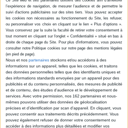
Une découverte de l'art du modelage à travers vingt idées d'objets
décoratifs au style contemporain à créer : vase, abat-jour, photophore, pot à
crayons, coupelle, bouton, entre autres. Avec les gabarits de chaque projet,
des explications sur les différentes terres, les règles à suivre, les outils et
les techniques. ©Electre 2026
Quatrième de couverture
Pratiquez le modelage chez vous, en réalisant des créations
contemporaines en argile auto-durcissante.
En une vingtaine de pièces à réaliser pas à pas, Sarah Cambot, cofondatrice
Nous et nos
partenaires
stockons et/ou accédons à des
du Bol, vous apprendra les gestes et le matériel nécessaires pour vous
informations sur un appareil, telles que les cookies, et traitons
lancer dans le modelage en céramique. Tous ces projets peuvent être
des données personnelles telles que des identifiants uniques et
réalisés à la main et en argile auto-durcissante afin de vous lancer
facilement dans l'univers de la céramique. Vous apprendrez les
des informations standards envoyées par un appareil pour des
caractéristiques de l'argile sans cuisson, les manières de la décorer et de
publicités et du contenu personnalisés, des mesures de publicité
la protéger, ainsi que les bases du modelage... Pour succomber à la
et de contenu, des études d'audience et le développement de
céramique sans acheter tour et four de potier !
services.
Avec votre permission, nos 162 partenaires et nous-
Fiche Technique
mêmes pouvons utiliser des données de géolocalisation
précises et d’identification par scan d'appareil. En cliquant, vous
Paru le :
09/06/2022
pouvez consentir aux traitements décrits précédemment. Vous
Thématique :
Travaux manuels
pouvez également refuser de donner votre consentement ou
Auteur(s) :
Auteur :
Sarah Cambot
accéder à des informations plus détaillées et modifier vos