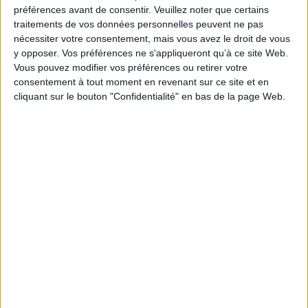
Éditeur(s) :
Massin
préférences avant de consentir.
Veuillez noter que certains
traitements de vos données personnelles peuvent ne pas
Collection(s) :
Savoir & faire
nécessiter votre consentement, mais vous avez le droit de vous
Série(s) :
Non précisé.
y opposer. Vos préférences ne s'appliqueront qu’à ce site Web.
Vous pouvez modifier vos préférences ou retirer votre
ISBN :
978-2-7072-1281-8
consentement à tout moment en revenant sur ce site et en
EAN13 :
cliquant sur le bouton "Confidentialité" en bas de la page Web.
9782707212818
Reliure :
Broché
Pages :
127
Hauteur: 23.0 cm / Largeur 20.0 cm
Épaisseur: 1.0 cm
Poids: 367 g
Découvrez nos Newsletters Mollat !
JE M'INSCRIS