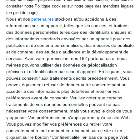
pot à crayons, coupelle,
bouton, entre autres. Avec
les gabarits de chaque
Nous et nos
partenaires
stockons et/ou accédons à des
projet, des explications sur
les différentes terres, ...
informations sur un appareil, telles que les cookies, et traitons
19,90 €
des données personnelles telles que des identifiants uniques et
En stock *
des informations standards envoyées par un appareil pour des
*stock limité
publicités et du contenu personnalisés, des mesures de publicité
et de contenu, des études d'audience et le développement de
AJOUTER AU PANIER
services.
Avec votre permission, nos 162 partenaires et nous-
mêmes pouvons utiliser des données de géolocalisation
précises et d’identification par scan d'appareil. En cliquant, vous
pouvez consentir aux traitements décrits précédemment. Vous
1
pouvez également refuser de donner votre consentement ou
accéder à des informations plus détaillées et modifier vos
Découvrez nos Newsletters Mollat !
préférences avant de consentir.
Veuillez noter que certains
traitements de vos données personnelles peuvent ne pas
nécessiter votre consentement, mais vous avez le droit de vous
JE M'INSCRIS
y opposer. Vos préférences ne s'appliqueront qu’à ce site Web.
Vous pouvez modifier vos préférences ou retirer votre
consentement à tout moment en revenant sur ce site et en
Informations pratiques
cliquant sur le bouton "Confidentialité" en bas de la page Web.