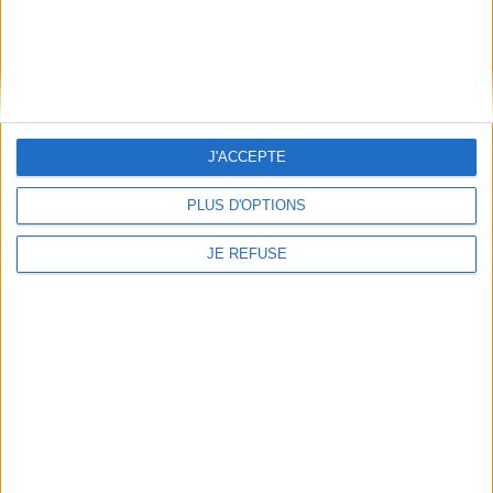
19,00 €
Reliure :
Broché
Pages :
315
Hauteur: 22.0 cm / Largeur 15.0 cm
Épaisseur: 2.5 cm
J'ACCEPTE
Poids: 446 g
PLUS D'OPTIONS
Découvrez nos Newsletters Mollat !
JE REFUSE
JE M'INSCRIS
Informations pratiques
Conditions d'utilisation du site
Qui sommes-nous
Mentions Légales
Frais de port & Livraison