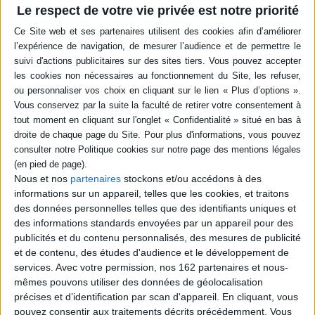
d'allonger l'espérance de vie en bonne santé pour tous et de rester jeune
Le respect de votre vie privée est notre priorité
plus longtemps.
Enfin une bonne nouvelle !
Contenus Mollat en relation
Sélections de livres
Sciences - Savoirs
Nature
Biodiversité
Sciences
Noël 2022: Les indispensables en Sciences
Nous et nos
partenaires
stockons et/ou accédons à des
Retrouvez notre sélection de livres indispensables pour les fêtes.
informations sur un appareil, telles que les cookies, et traitons
des données personnelles telles que des identifiants uniques et
des informations standards envoyées par un appareil pour des
publicités et du contenu personnalisés, des mesures de publicité
et de contenu, des études d'audience et le développement de
services.
Avec votre permission, nos 162 partenaires et nous-
mêmes pouvons utiliser des données de géolocalisation
précises et d’identification par scan d'appareil. En cliquant, vous
pouvez consentir aux traitements décrits précédemment. Vous