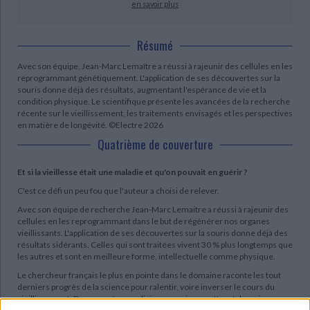
en savoir plus
Résumé
Avec son équipe, Jean-Marc Lemaître a réussi à rajeunir des cellules en les
reprogrammant génétiquement. L'application de ses découvertes sur la
souris donne déjà des résultats, augmentant l'espérance de vie et la
condition physique. Le scientifique présente les avancées de la recherche
récente sur le vieillissement, les traitements envisagés et les perspectives
en matière de longévité. ©Electre 2026
Quatrième de couverture
Et si la vieillesse était une maladie et qu'on pouvait en guérir ?
C'est ce défi un peu fou que l'auteur a choisi de relever.
Avec son équipe de recherche Jean-Marc Lemaitre a réussi à rajeunir des
cellules en les reprogrammant dans le but de régénérer nos organes
vieillissants. L'application de ses découvertes sur la souris donne déjà des
résultats sidérants. Celles qui sont traitées vivent 30 % plus longtemps que
les autres et sont en meilleure forme, intellectuelle comme physique.
Le chercheur français le plus en pointe dans le domaine raconte les tout
derniers progrès de la science pour ralentir, voire inverser le cours du
vieillissement. Des avancées prodigieuses qui permettront demain