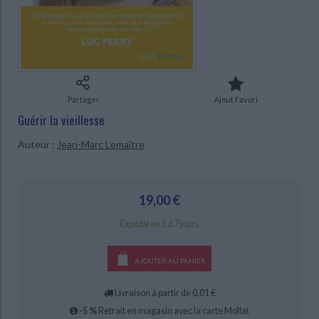
Ecologie - Environnement
Danse
Religions - Spiritualités
Bibliothèque de la Pléiade
Critique et histoire littéraire
Histoire de France
Biographies historiques
Classiques scolaires
Littérature ancienne et médiévale
Histoire - Généralités
Histoire des pays
Littérature de voyage
Audio - Livres lus
Histoire ancienne
Géographie
Littérature en version originale
Humour
Partager
Ajout Favori
Culture scientifique
Guérir la vieillesse
Auteur :
Jean-Marc Lemaître
CHARGEMENT...
19,00 €
Expédié en 5 à 7 jours.
AJOUTER AU PANIER
Livraison à partir de 0,01 €
-5 %
Retrait en magasin avec la carte Mollat