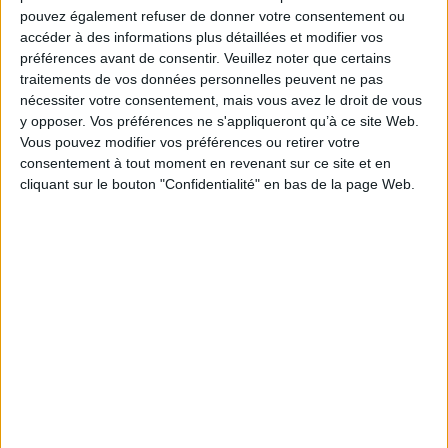
Le grand Larousse du
ire
Le grand Larousse du
pouvez également refuser de donner votre consentement ou
corps humain
quité
cerveau
accéder à des informations plus détaillées et modifier vos
Gu
Auteur :
Steve Parker
Éditeur :
Larousse
préférences avant de consentir.
Veuillez noter que certains
A
ker
Éditeur :
Larousse
29,95 €
traitements de vos données personnelles peuvent ne pas
se
nécessiter votre consentement, mais vous avez le droit de vous
29,95 €
Édit
y opposer. Vos préférences ne s'appliqueront qu’à ce site Web.
Vous pouvez modifier vos préférences ou retirer votre
consentement à tout moment en revenant sur ce site et en
cliquant sur le bouton "Confidentialité" en bas de la page Web.
Dossiers