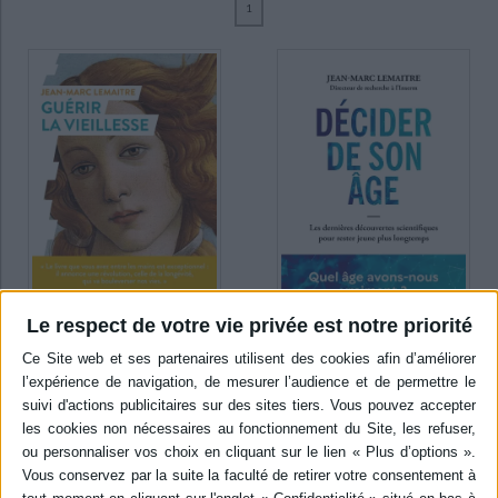
1
Ecologie - Environnement
Danse
Religions - Spiritualités
Bibliothèque de la Pléiade
Critique et histoire littéraire
Lemaître, Jean-Marc (2)
Histoire de France
Biographies historiques
Ferry, Luc (1)
Classiques scolaires
Littérature ancienne et médiévale
Histoire - Généralités
Histoire des pays
Littérature de voyage
Audio - Livres lus
SUPPORT
Histoire ancienne
Géographie
Littérature en version originale
Humour
livre (2)
Culture scientifique
SÉRIE
DISPONIBILITÉ
Le respect de votre vie privée est notre priorité
disponible (2)
Guérir la vieillesse
Décider de son âge : les
dernières découvertes
Auteur :
Jean-Marc Lemaître
scientifiques pour rester
jeune plus longtemps
Éditeur(s) :
Humensciences
Auteur :
Jean-Marc Lemaître
Avec son équipe, Jean-Marc
Éditeur(s) :
Allary éditions
Lemaître a réussi à rajeunir
des cellules en les
Une présentation accessible
reprogrammant