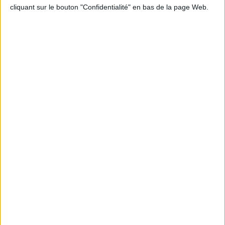
cliquant sur le bouton "Confidentialité" en bas de la page Web.
Informations pratiques
Conditions d'utilisation du site
Qui sommes-nous
Mentions Légales
Frais de port & Livraison
Conditions Générales de Vente
À votre service
Offres d'emploi
Offres Partenaires
À découvrir
FeniXX
EDRLab
RetroNews
BnF : portail des métiers du livre