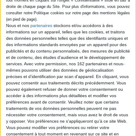
des découvertes sur le
génétiquement. L'application
vieillissement et les moyens
de ses découvertes sur la
d'en retarder les effets. En
souris donne déjà des
étudiant les caractéristiques
résultats, augmentant
communes des zones
l'espérance de vie et la
Nous et nos
partenaires
stockons et/ou accédons à des
bleues, territoires où se
condition physique. Le
concentrent les
informations sur un appareil, telles que les cookies, et traitons
scientifique présente les
centenaires, les
des données personnelles telles que des identifiants uniques et
avan...
scientifiques montrent que
19,00 €
des informations standards envoyées par un appareil pour des
le régime alimentaire, ...
publicités et du contenu personnalisés, des mesures de publicité
Disponible chez l'éditeur
21,90 €
et de contenu, des études d'audience et le développement de
En stock *
AJOUTER AU PANIER
*stock limité
services.
Avec votre permission, nos 162 partenaires et nous-
mêmes pouvons utiliser des données de géolocalisation
AJOUTER AU PANIER
précises et d’identification par scan d'appareil. En cliquant, vous
pouvez consentir aux traitements décrits précédemment. Vous
pouvez également refuser de donner votre consentement ou
accéder à des informations plus détaillées et modifier vos
1
préférences avant de consentir.
Veuillez noter que certains
traitements de vos données personnelles peuvent ne pas
nécessiter votre consentement, mais vous avez le droit de vous
Découvrez nos Newsletters Mollat !
y opposer. Vos préférences ne s'appliqueront qu’à ce site Web.
Vous pouvez modifier vos préférences ou retirer votre
JE M'INSCRIS
consentement à tout moment en revenant sur ce site et en