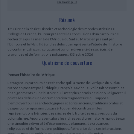
en savoir plus
Résumé
Titulaire de la chaire Histoire et archéologie des mondes africains au
Collège de France, l'auteur présente les conclusions d'un parcours de
recherche qui l'a mené de l'Afrique du Sud au Maroc en passant par
l'Ethiopie et le Mali. Il décrit les défis que représente l'étude de l'histoire
du continent africain, caractérisé par une diversité de sociétés, de
croyances et de formations politiques. ©Electre 2026
Quatrième de couverture
Penser l'histoire de l'Afrique
Retraçant un parcours de recherche qui l'a mené de l'Afrique du Sud au
Maroc en passant par l'Éthiopie, François-Xavier Fauvelle fait ressortir les
enseignements d'une histoire qu'il n'est plus permis de nier ou d'ignorer. Il
pointe les défis d'une documentation fragmentaire qui suppose
d'employer fouilles archéologiques et écrits anciens, traditions orales et
usages contemporains du passé, tout en déconstruisant les
représentations héritées des siècles de la traite des esclaves puis du
colonialisme. Apparaissent alors les richesses d'une histoire marquée par
une singulière diversité d'économies, de langues, de croyances
religieuses et de formations politiques. Réinscrite dans ses interactions
avec les mondes extérieurs, cette histoire renouvelle notre