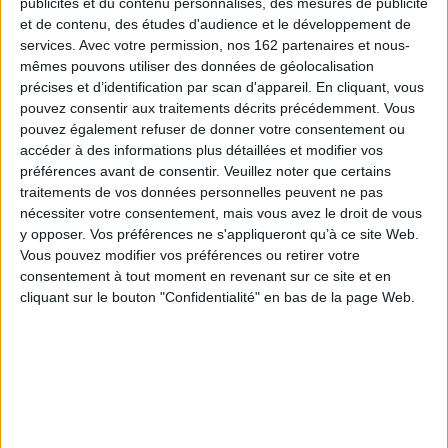
publicités et du contenu personnalisés, des mesures de publicité
et de contenu, des études d'audience et le développement de
Sciences humaines - Histoire
Histoire des pays
services.
Avec votre permission, nos 162 partenaires et nous-
Histoire de l'Afrique
mêmes pouvons utiliser des données de géolocalisation
précises et d’identification par scan d'appareil. En cliquant, vous
François-Xavier Fauvelle-Aymar - Penser l'histoire de l'Afrique
pouvez consentir aux traitements décrits précédemment. Vous
François-Xavier Fauvelle-Aymar vous présente son ouvrage "Penser
l'histoire de l'Afrique"
pouvez également refuser de donner votre consentement ou
aux éditions CNRS et De vive voix limited. Entretien avec Christophe
accéder à des informations plus détaillées et modifier vos
Lucet.
préférences avant de consentir.
Veuillez noter que certains
EN SAVOIR PLUS
traitements de vos données personnelles peuvent ne pas
nécessiter votre consentement, mais vous avez le droit de vous
y opposer. Vos préférences ne s'appliqueront qu’à ce site Web.
Vous pouvez modifier vos préférences ou retirer votre
Dossiers
consentement à tout moment en revenant sur ce site et en
cliquant sur le bouton "Confidentialité" en bas de la page Web.