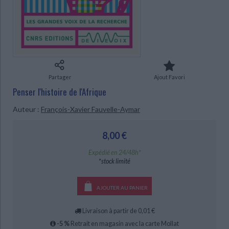
Ecologie - Environnement
Danse
Religions - Spiritualités
Bibliothèque de la Pléiade
Critique et histoire littéraire
Histoire de France
Biographies historiques
Classiques scolaires
Littérature ancienne et médiévale
Histoire - Généralités
Histoire des pays
Littérature de voyage
Audio - Livres lus
Histoire ancienne
Géographie
Littérature en version originale
Humour
Partager
Ajout Favori
Culture scientifique
Penser l'histoire de l'Afrique
Auteur :
François-Xavier Fauvelle-Aymar
8,00 €
CHARGEMENT...
Expédié en 24/48h*
*stock limité
AJOUTER AU PANIER
Livraison à partir de 0,01 €
-5 %
Retrait en magasin avec la carte Mollat