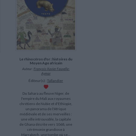
Le rhinocéros d'or : histoires du
Moyen Age africain
Auteur :
François-Xavier Fauvelle-
Aymar
Éditeur(s) :
Tallandier
Du Sahara au fleuve Niger, de
l'empire du Mali aux royaumes
chrétiens de Nubie et d'Ethiopie,
un panorama de l'Afrique
médiévale et de ses merveilles :
une ville introuvable, la capitale
de Ghana décrite vers 1068, une
cérémonie grandiose à
Marrakech, une tombe où se...