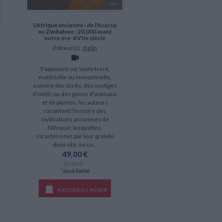
L'Afrique ancienne : de l'Acacus
au Zimbabwe : 20.000 avant
notre ère-XVIIe siècle
Éditeur(s) :
Belin
S'appuyant sur toute trace,
matérielle ou immatérielle,
comme des écrits, des vestiges
d'outils ou des gènes d'animaux
et de plantes, les auteurs
racontent l'histoire des
civilisations anciennes de
l'Afrique, lesquelles,
caractérisées par leur grande
diversité, se co...
49,00 €
En stock *
*stock limité
AJOUTER AU PANIER