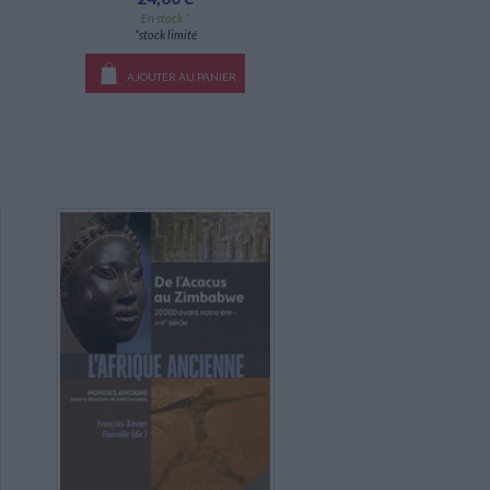
En stock *
*stock limité
AJOUTER AU PANIER