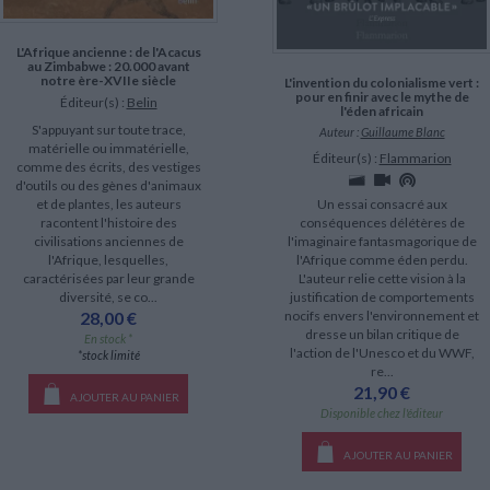
L'Afrique ancienne : de l'Acacus
au Zimbabwe : 20.000 avant
notre ère-XVIIe siècle
L'invention du colonialisme vert :
pour en finir avec le mythe de
Éditeur(s) :
Belin
l'éden africain
S'appuyant sur toute trace,
Auteur :
Guillaume Blanc
matérielle ou immatérielle,
Éditeur(s) :
Flammarion
comme des écrits, des vestiges
d'outils ou des gènes d'animaux
Un essai consacré aux
et de plantes, les auteurs
conséquences délétères de
racontent l'histoire des
l'imaginaire fantasmagorique de
civilisations anciennes de
l'Afrique comme éden perdu.
l'Afrique, lesquelles,
L'auteur relie cette vision à la
caractérisées par leur grande
justification de comportements
diversité, se co...
nocifs envers l'environnement et
28,00 €
dresse un bilan critique de
En stock *
l'action de l'Unesco et du WWF,
*stock limité
re...
21,90 €
AJOUTER AU PANIER
Disponible chez l'éditeur
AJOUTER AU PANIER