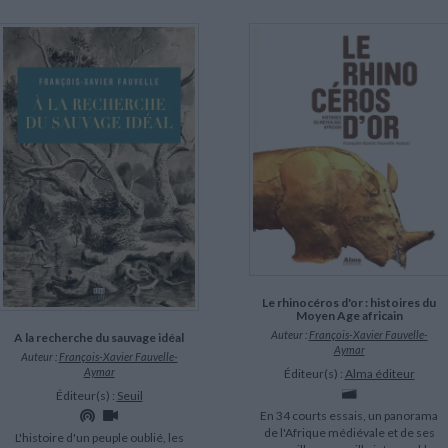
Le rhinocéros d'or : histoires du
Moyen Age africain
Auteur :
François-Xavier Fauvelle-
A la recherche du sauvage idéal
Aymar
Auteur :
François-Xavier Fauvelle-
Aymar
Éditeur(s) :
Alma éditeur
Éditeur(s) :
Seuil
En 34 courts essais, un panorama
de l'Afrique médiévale et de ses
L'histoire d'un peuple oublié, les