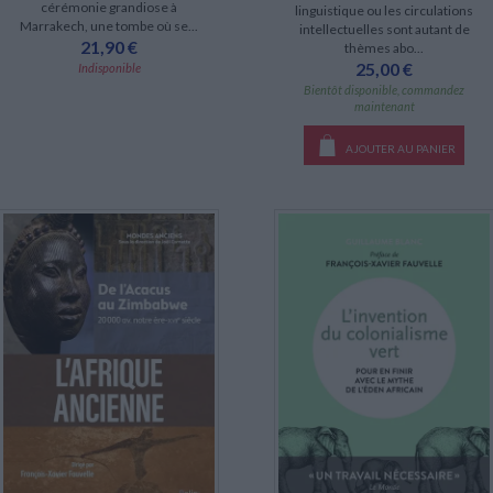
cérémonie grandiose à
linguistique ou les circulations
Marrakech, une tombe où se...
intellectuelles sont autant de
21,90 €
thèmes abo...
25,00 €
Indisponible
Bientôt disponible, commandez
maintenant
AJOUTER AU PANIER