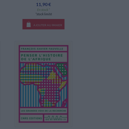
11,90 €
En stock *
*stock limité
AJOUTER AU PANIER