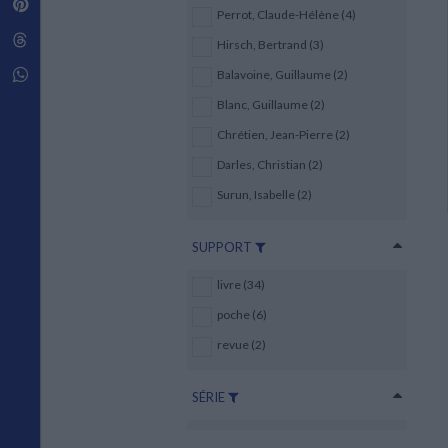
Pinterest
Techniques de construction
SCIENCE FICTION ET FANTASY
Perrot, Claude-Hélène (4)
Vie familiale
Disciplines paramédicales
Matériaux de l’architecture
Littérature SF et Fantasy
Threads
Ouvrages Généraux
Hirsch, Bertrand (3)
Urbanisme
SOCIOLOGIE
Sociologie générale
Whatsapp
Balavoine, Guillaume (2)
Travail social
Blanc, Guillaume (2)
Santé et société
Chrétien, Jean-Pierre (2)
ETHNOLOGIE
Darles, Christian (2)
Anthropologie
Ethnologie par pays
Surun, Isabelle (2)
SUPPORT
livre (34)
poche (6)
revue (2)
SÉRIE