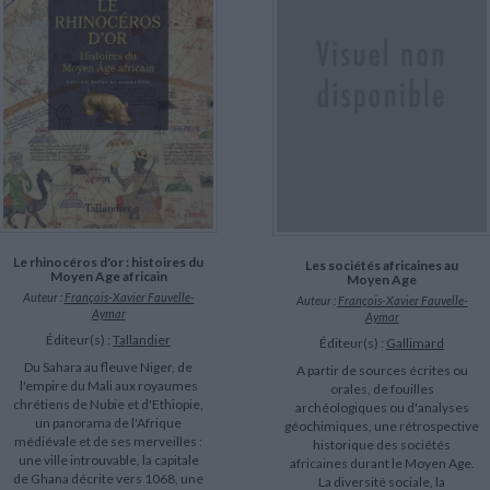
LITTÉRATURE DE VOYAGE
Dictionnaires Français
Histoire moderne
Relations et politiques
internationales
Dictionnaires Bilingues
Récits des voyageurs et des
Histoire contemporaine
explorateurs
Sécurité nationale - Défense
Langues universitaires -
BIOGRAPHIES HISTORIQUES
Dictionnaires et méthodes
ECOLOGIE - ENVIRONNEMENT
Biographies historiques
Méthodes Langues Grand public
Ecologie
Français langues étrangères
HISTOIRE - GÉNÉRALITÉS
Historiographie
Etudes historiques
Généalogie - Héraldique
Franc-maçonnerie
CHARGEMENT...
Le rhinocéros d'or : histoires du
Les sociétés africaines au
Moyen Age africain
Moyen Age
Auteur :
François-Xavier Fauvelle-
Auteur :
François-Xavier Fauvelle-
Aymar
Aymar
Éditeur(s) :
Tallandier
Éditeur(s) :
Gallimard
Du Sahara au fleuve Niger, de
A partir de sources écrites ou
l'empire du Mali aux royaumes
orales, de fouilles
chrétiens de Nubie et d'Ethiopie,
archéologiques ou d'analyses
un panorama de l'Afrique
géochimiques, une rétrospective
médiévale et de ses merveilles :
historique des sociétés
une ville introuvable, la capitale
africaines durant le Moyen Age.
de Ghana décrite vers 1068, une
La diversité sociale, la