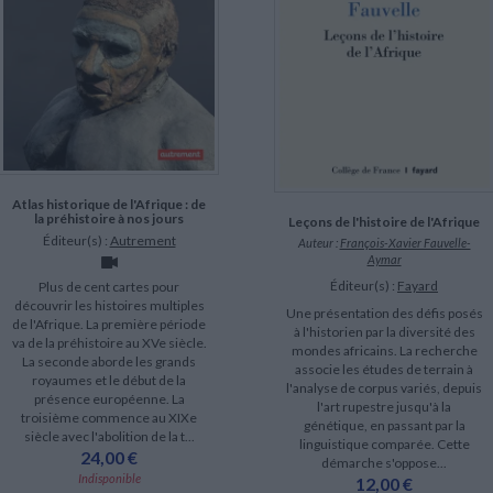
Atlas historique de l'Afrique : de
la préhistoire à nos jours
Leçons de l'histoire de l'Afrique
Éditeur(s) :
Autrement
Auteur :
François-Xavier Fauvelle-
Aymar
Éditeur(s) :
Fayard
Plus de cent cartes pour
découvrir les histoires multiples
Une présentation des défis posés
de l'Afrique. La première période
à l'historien par la diversité des
va de la préhistoire au XVe siècle.
mondes africains. La recherche
La seconde aborde les grands
associe les études de terrain à
royaumes et le début de la
l'analyse de corpus variés, depuis
présence européenne. La
l'art rupestre jusqu'à la
troisième commence au XIXe
génétique, en passant par la
siècle avec l'abolition de la t...
linguistique comparée. Cette
24,00 €
démarche s'oppose...
Indisponible
12,00 €