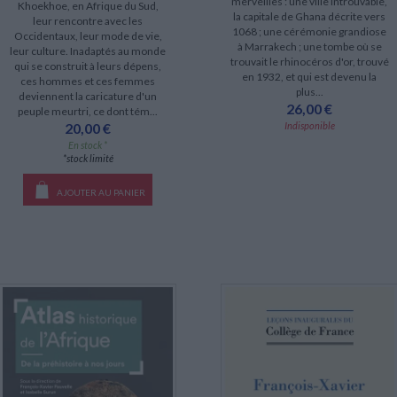
merveilles : une ville introuvable,
Khoekhoe, en Afrique du Sud,
la capitale de Ghana décrite vers
leur rencontre avec les
1068 ; une cérémonie grandiose
Occidentaux, leur mode de vie,
à Marrakech ; une tombe où se
leur culture. Inadaptés au monde
trouvait le rhinocéros d'or, trouvé
qui se construit à leurs dépens,
en 1932, et qui est devenu la
ces hommes et ces femmes
plus...
deviennent la caricature d'un
26,00 €
peuple meurtri, ce dont tém...
Indisponible
20,00 €
En stock *
*stock limité
AJOUTER AU PANIER