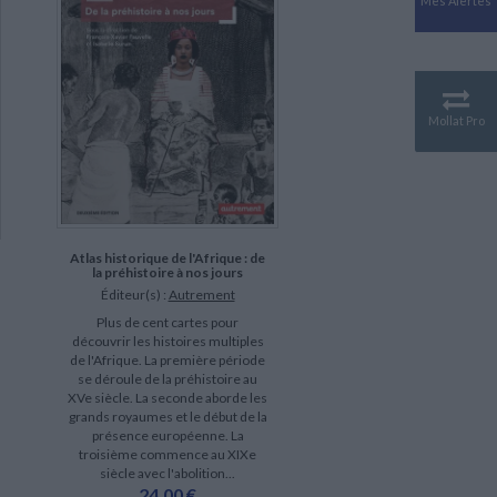
Mes Alertes
Antiquité
Mythologies
GÉOGRAPHIE
Géographie - Démographie -
Territoire
Mollat Pro
CULTURE SCIENTIFIQUE
Essais scientifique
Astronomie
Atlas historique de l'Afrique : de
la préhistoire à nos jours
Éditeur(s) :
Autrement
Plus de cent cartes pour
découvrir les histoires multiples
de l'Afrique. La première période
se déroule de la préhistoire au
XVe siècle. La seconde aborde les
grands royaumes et le début de la
présence européenne. La
troisième commence au XIXe
siècle avec l'abolition...
24,00 €