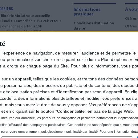
8,10 €
oraires
Informations
À votr
pratiques
 librairie Mollat vous accueille
Offres 
 lundi au samedi de 10h à 20h et tous
Conditions d'utilisation
es dimanches de 14h à 19h
Offres 
du site
urs fériés : de 11h à 19h* excepté le
Qui sommes-nous
r mai, le 25 décembre et le 1er janvier
Si le jour férié est un dimanche, de 14h
té
Mentions Légales
 19h
Frais de port & Livraison
 clic et collecte est ouvert
Conditions Générales
 lundi au samedi de 9h30 à 20h et tous
de Vente
es dimanches de 14h à 19h
ur fériés : tous les jours fériés de 11h à
9h* excepté le 1er mai, le 25 décembre
ur un appareil, telles que les cookies, et traitons des données personn
 le 1er janvier
nu personnalisés, des mesures de publicité et de contenu, des études 
Si le jour férié est un dimanche de 14h à
éolocalisation précises et d’identification par scan d'appareil. En cl
9h
der à des informations plus détaillées et modifier vos préférences av
ir le détail des horaires & accès
 mais vous avez le droit de vous y opposer. Vos préférences ne s'app
et en cliquant sur le bouton "Confidentialité" en bas de la page Web.