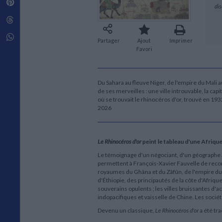
Pinterest
Techniques de construction
dis
SCIENCE FICTION ET FANTASY
Vie familiale
Disciplines paramédicales
Matériaux de l’architecture
Littérature SF et Fantasy
Threads
Ouvrages Généraux
Urbanisme
SOCIOLOGIE
Sociologie générale
Whatsapp
Fr
Partager
Ajout
Imprimer
Travail social
ou
Favori
an
Santé et société
ju
ETHNOLOGIE
du
al
Du Sahara au fleuve Niger, de l'empire du Mali
Anthropologie
au
de ses merveilles : une ville introuvable, la 
Ethnologie par pays
se
où se trouvait le rhinocéros d'or, trouvé en 193
2026
Da
du
ou
pu
Le Rhinocéros d'or
peint le tableau d'une Afrique
co
Le témoignage d'un négociant, d'un géographe ar
so
permettent à François-Xavier Fauvelle de recon
pa
royaumes du Ghâna et du Zâfûn, de l'empire du 
af
d'Éthiopie, des principautés de la côte d'Afri
no
souverains opulents ; les villes bruissantes d'a
tou
indopacifiques et vaisselle de Chine. Les socié
ru
po
Devenu un classique,
Le Rhinocéros d'or
a été tr
tr