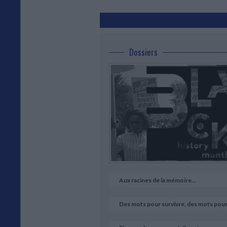
So
Le
afr
ar
où 
Dossiers
ch
pr
co
co
co
ce
su
hi
En
cet
Xa
co
Hu
Aux racines de la mémoire...
Entre Histoire & pensée noire
Des mots pour survivre, des mots pour