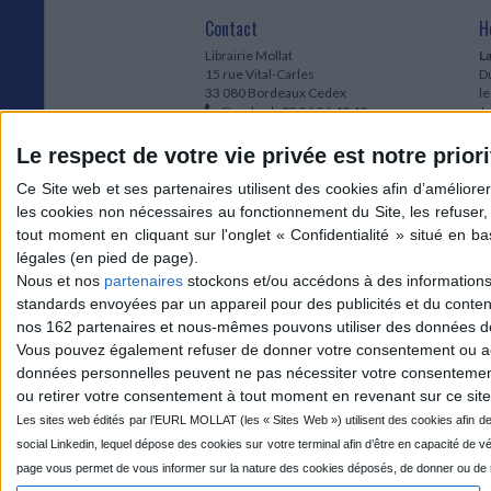
,20 €
17,50 €
Contact
H
12,20 €
Librairie Mollat
La
15 rue Vital-Carles
Du
33 080 Bordeaux Cedex
l
Standard :
05 56 56 40 40
Jo
Service client mollat.com :
05 56 56 40
1e
83
* 
Le respect de votre vie privée est notre priori
Contactez-nous
à
Le
du
l
Jo
1
Nous et nos
partenaires
stockons et/ou accédons à des informations s
et
standards envoyées par un appareil pour des publicités et du conte
* 
nos 162 partenaires et nous-mêmes pouvons utiliser des données de g
1
Vous pouvez également refuser de donner votre consentement ou accé
Vo
données personnelles peuvent ne pas nécessiter votre consentement,
ou retirer votre consentement à tout moment en revenant sur ce site 
Mollat sur les réseaux