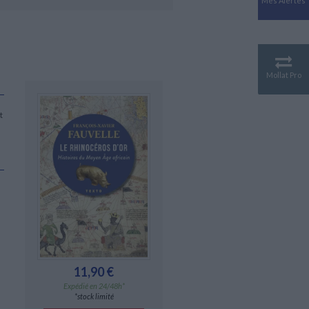
Mes Alertes
Antiquité
Mythologies
GÉOGRAPHIE
Géographie - Démographie -
Territoire
Mollat Pro
CULTURE SCIENTIFIQUE
Essais scientifique
t
Astronomie
11,90 €
Expédié en 24/48h*
*stock limité