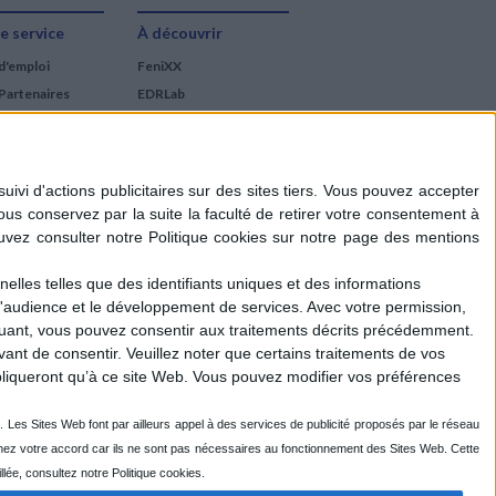
Auteur :
Thomas
12
Éditeur :
Libertalia
Découverte
Snégaroff
e service
À découvrir
10,00 €
16,50 €
Éditeur :
10-18
d'emploi
FeniXX
8,90 €
Partenaires
EDRLab
RetroNews
BnF : portail des métiers
du livre
Cercle de la librairie
Les chèques cadeaux
Mollat
elles telles que des identifiants uniques et des informations
d'audience et le développement de services.
Avec votre permission,
iquant, vous pouvez consentir aux traitements décrits précédemment.
ant de consentir.
Veuillez noter que certains traitements de vos
liqueront qu’à ce site Web. Vous pouvez modifier vos préférences