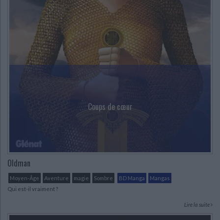
Ecologie - Environnement
Danse
Religions - Spiritualités
Bibliothèque de la Pléiade
Critique et histoire littéraire
Histoire de France
Biographies historiques
Classiques scolaires
Littérature ancienne et médiévale
Histoire - Généralités
Histoire des pays
Littérature de voyage
Audio - Livres lus
Histoire ancienne
Géographie
Littérature en version originale
Humour
Culture scientifique
Coups de cœur
Oldman
Moyen-Âge
Aventure
magie
Sombre
BD Manga
Mangas
Qui est-il vraiment ?
Lire la suite