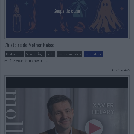
Coups de cœur
L'histoire de Mother Naked
Historique
Moyen-Âge
fable
Luttes sociales
Littérature
Méfiez-vous du ménestrel ...
Lire la suite