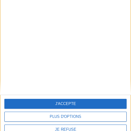
Coups de cœur
Le marchand qui voulait gouverner Florence
Moyen-Âge
Histoire
Sciences humaines - Histoire
Histoire - Généralités
Une excellente porte d'entrée sur cette fascinante époque qu'est la fin du
Moyen Âge...
Lire la suite
J'ACCEPTE
PLUS D'OPTIONS
JE REFUSE