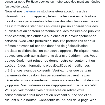
Nous et nos
partenaires
stockons et/ou accédons à des
informations sur un appareil, telles que les cookies, et traitons
des données personnelles telles que des identifiants uniques et
des informations standards envoyées par un appareil pour des
publicités et du contenu personnalisés, des mesures de publicité
et de contenu, des études d'audience et le développement de
services.
Avec votre permission, nos 162 partenaires et nous-
mêmes pouvons utiliser des données de géolocalisation
précises et d’identification par scan d'appareil. En cliquant, vous
pouvez consentir aux traitements décrits précédemment. Vous
Natura maxima : Equateur,
terre de biodiversité
pouvez également refuser de donner votre consentement ou
Auteur :
Olivier Dangles
accéder à des informations plus détaillées et modifier vos
Éditeur(s) :
IRD
préférences avant de consentir.
Veuillez noter que certains
traitements de vos données personnelles peuvent ne pas
Une découverte de la faune
Guide illustré de la flore de
et de la flore de l'Equateur,
nécessiter votre consentement, mais vous avez le droit de vous
Patagonie
des sommets andins à la
y opposer. Vos préférences ne s'appliqueront qu’à ce site Web.
Auteur :
Daniel Barthélémy
forêt amazonienne
Vous pouvez modifier vos préférences ou retirer votre
Éditeur(s) :
IRD
jusqu'aux Galapagos. Les
consentement à tout moment en revenant sur ce site et en
photographies rendent
48,00 €
cliquant sur le bouton "Confidentialité" en bas de la page Web.
compte de la grande
Disponible chez l'éditeur
diversité de ces espaces.