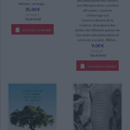
décolonisation des savoirs
balistes, carangu...
sur l'Afrique et les sociétés
35,00 €
africaines. L'auteur
SÉRIE
En stock *
s'interroge sur
*stock limité
l'universalisme de la
Flore des Mascareignes : La Réunion, Maurice, Rodrigues (8)
science, et propose des
pistes de réflexion autour du
AJOUTER AU PANIER
Flore de la Polynésie française (2)
lien entre décolonisation et
sciences sociales. ©Elec...
Rivières du Sud : sociétés et mangroves ouest-africaines (2)
9,00 €
Atlas des mammifères sauvages de France (1)
En stock *
*stock limité
Flora of Cambodia, Laos and Vietnam (1)
AJOUTER AU PANIER
Flore de la Nouvelle-Calédonie (1)
La jachère en Afrique tropicale : rôles, aménagement, alternatives =
Fallows in Tropical Africa : roles, management, alternatives (1)
La refondation mégapolitaine : une nouvelle phase de l'histoire urbaine ?
(1)
DISPONIBILITÉ
CHARGEMENT...
disponible (305)