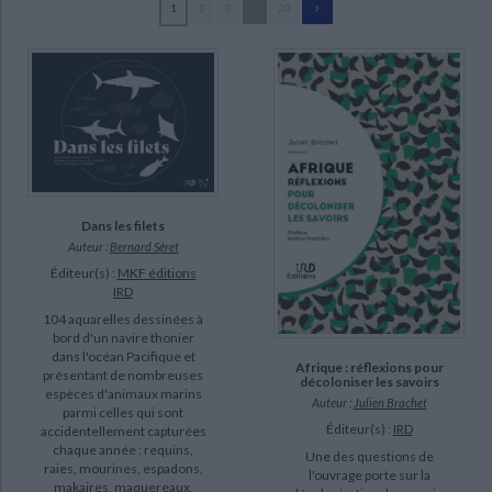
1
2
3
...
20
Ecologie - Environnement
Danse
Religions - Spiritualités
Bibliothèque de la Pléiade
Critique et histoire littéraire
Institut de recherche pour le développement (France) (24)
Histoire de France
Biographies historiques
Verdier, Valérie (11)
Classiques scolaires
Littérature ancienne et médiévale
Histoire - Généralités
Histoire des pays
Moatti, Jean-Paul (10)
Littérature de voyage
Audio - Livres lus
Dangles, Olivier (9)
Histoire ancienne
Géographie
Littérature en version originale
Humour
Chippaux, Jean-Philippe (8)
Culture scientifique
Cormier-Salem, Marie-Christine (8)
Bosser, Jean (7)
Dans les filets
Auteur :
Bernard Séret
Ferguson, Ian K. (7)
Éditeur(s) :
MKF éditions
IRD
SUPPORT
104 aquarelles dessinées à
bord d'un navire thonier
dans l'océan Pacifique et
livre (405)
Afrique : réflexions pour
présentant de nombreuses
décoloniser les savoirs
logiciel-educatif (33)
espèces d'animaux marins
Auteur :
Julien Brachet
parmi celles qui sont
revue (28)
Éditeur(s) :
IRD
accidentellement capturées
chaque année : requins,
IAD (7)
Une des questions de
raies, mourines, espadons,
l'ouvrage porte sur la
makaires, maquereaux,
coffret (1)