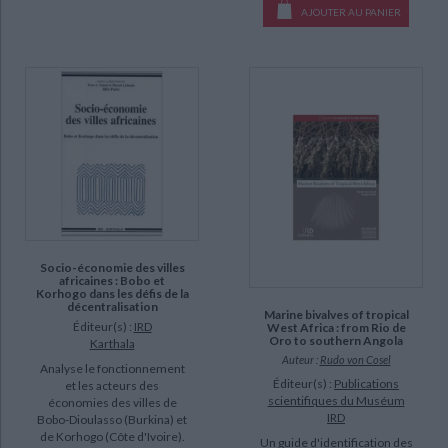
AJOUTER AU PANIER
Socio-économie des villes
africaines : Bobo et
Korhogo dans les défis de la
décentralisation
Marine bivalves of tropical
Éditeur(s) :
IRD
West Africa : from Rio de
Oro to southern Angola
Karthala
Auteur :
Rudo von Cosel
Analyse le fonctionnement
Éditeur(s) :
Publications
et les acteurs des
scientifiques du Muséum
économies des villes de
IRD
Bobo-Dioulasso (Burkina) et
de Korhogo (Côte d'Ivoire).
Un guide d'identification des