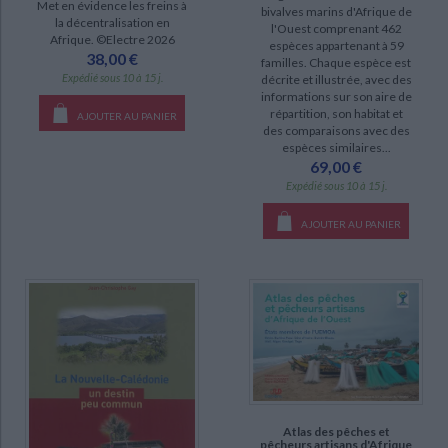
Met en évidence les freins à
bivalves marins d'Afrique de
la décentralisation en
l'Ouest comprenant 462
Afrique. ©Electre 2026
espèces appartenant à 59
38,00 €
familles. Chaque espèce est
Expédié sous 10 à 15 j.
décrite et illustrée, avec des
informations sur son aire de
répartition, son habitat et
AJOUTER AU PANIER
des comparaisons avec des
espèces similaires...
69,00 €
Expédié sous 10 à 15 j.
AJOUTER AU PANIER
Atlas des pêches et
pêcheurs artisans d'Afrique