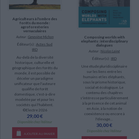
epuise (168)
manquant (1)
Agriculteurs à l'ombre des
forêts du monde :
agroforesteries
vernaculaires
Auteur :
Geneviève Michon
Composing worlds with
elephants : interdisciplinary
Éditeur(s) :
Actes Sud
dialogues
IRD
Auteur :
Nicolas Lainé
Au-delà de la diversité
Éditeur(s) :
IRD
historique, culturelle et
Une étude pluridisciplinaire
géographique des forêts du
sur les liens entre les
monde, il est possible de
humains et les éléphants,
déceler un paradigme
sous le prisme historique,
unificateur que l'auteure
social et écologique. Le
qualifie de forêt
contenu des chapitres
domestique, c'est-à-dire
s'intéresse particulièrement
modelée par et pour les
à la présence de cet animal
sociétés qui l'habitent.
en Asie, à la notion de
©Electre 2026
coexistence ou encore à
29,00 €
l'élevage...
Disponible chez l'éditeur
30,00 €
Disponible chez l'éditeur
AJOUTER AU PANIER