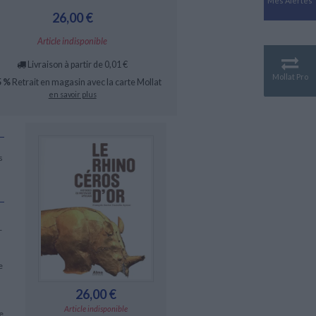
Mes Alertes
Antiquité
26,00 €
Mythologies
Article indisponible
GÉOGRAPHIE
Géographie - Démographie -
Livraison à partir de 0,01 €
Territoire
Mollat Pro
5 %
Retrait en magasin avec la carte Mollat
CULTURE SCIENTIFIQUE
en savoir plus
Essais scientifique
Astronomie
s
-
e
26,00 €
Article indisponible
e