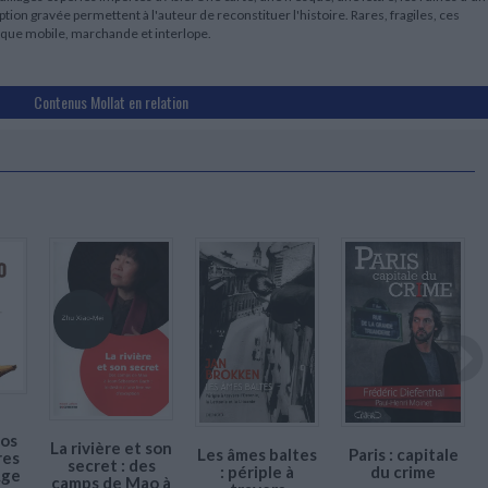
ption gravée permettent à l'auteur de reconstituer l'histoire. Rares, fragiles, ces
ique mobile, marchande et interlope.
Contenus Mollat en relation
ros
La rivière et son
Paris : capitale
Les âmes baltes
res
secret : des
du crime
: périple à
Age
camps de Mao à