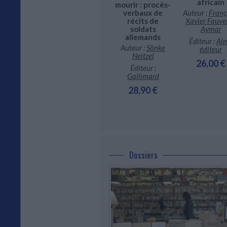
africain
mourir : procès-
étonnants
ur :
David
verbaux de
Auteur :
Franç
destins
arrioch
récits de
Xavier Fauvel
Éditeur :
Revue 21
soldats
Aymar
teur :
La
allemands
15,50 €
ouverte
Éditeur :
Al
Auteur :
Sönke
éditeur
6,50 €
Neitzel
26,00 €
Éditeur :
Gallimard
28,90 €
Dossiers