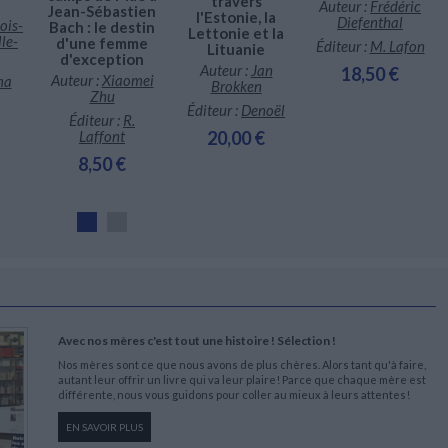
travers
Auteur :
Frédéric
Jean-Sébastien
l'Estonie, la
Diefenthal
ois-
Bach : le destin
Lettonie et la
le-
d'une femme
Éditeur :
M. Lafon
Lituanie
d'exception
Auteur :
Jan
18,50 €
Auteur :
Xiaomei
ma
Brokken
Zhu
Éditeur :
Denoël
Éditeur :
R.
20,00 €
Laffont
8,50 €
Avec nos mères c'est tout une histoire ! Sélection !
Nos mères sont ce que nous avons de plus chères. Alors tant qu'à faire,
autant leur offrir un livre qui va leur plaire! Parce que chaque mère est
différente, nous vous guidons pour coller au mieux à leurs attentes!
EN SAVOIR PLUS