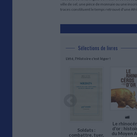
ville de sel, une pièce de monnaie ou une inscri
traces constituent le temps retrouvé d'une Afr
Sélections de livres
L'été, l'Histoire c'est léger !
Le rhinocé
Revue 21, n° 23.
brique du
d'or : histoi
Soldats :
Comme un
Paris
du Moyen 
combattre, tuer,
roman :
utionnaire