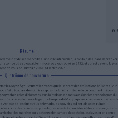
LITTÉRATURE DE VOYAGE
Dictionnaires Français
Histoire moderne
Relations et politiques
internationales
Dictionnaires Bilingues
Récits des voyageurs et des
Histoire contemporaine
CHARGEMENT...
explorateurs
Sécurité nationale - Défense
Langues universitaires -
BIOGRAPHIES HISTORIQUES
Dictionnaires et méthodes
ECOLOGIE - ENVIRONNEMENT
Biographies historiques
Méthodes Langues Grand public
Ecologie
Français langues étrangères
HISTOIRE - GÉNÉRALITÉS
-
Historiographie
Etudes historiques
Généalogie - Héraldique
Résumé
Franc-maçonnerie
diévale et de ses merveilles : une ville introuvable, la capitale de Ghana décrite ver
e tombe où se trouvait le rhinocéros d'or, trouvé en 1932, et qui est devenu la plus
s Rendez-vous de l'histoire 2013. ©Electre 2026
Quatrième de couverture
e
tait le Moyen Âge. Scrutant les traces que laissèrent des civilisations brillantes (VIII
ous fait découvrir de manière captivante la riche histoire de ce continent méconnu.
s géographes et les diplomates d'un lointain passé mais aussi par les archéologues du
usqu'aux rives du fleuve Niger ; de l'empire du Mali jusqu'aux royaumes chrétiens d
e d'Afrique de l'Est jusqu'aux énigmatiques pouvoirs qui ont laissé les ruines
es cours de souverains opulents ; les villes très peuplées où les commerçants du
fricains ; les marchés où s'échangeaient ambre de cachalot, esclaves et or, contre
quillages et perles importés d'Asie. Une carte, une fresque, une lettre, les ruines d'un