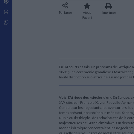
Pinterest
Techniques de construction
SCIENCE FICTION ET FANTASY
Vie familiale
Disciplines paramédicales
Matériaux de l’architecture
Littérature SF et Fantasy
Threads
Ouvrages Généraux
Partager
Ajout
Imprimer
Urbanisme
SOCIOLOGIE
Favori
Sociologie générale
Whatsapp
Travail social
Santé et société
ETHNOLOGIE
Anthropologie
Ethnologie par pays
En 34 courts essais, un panorama de l'Afrique mé
1068 ; une cérémonie grandiose à Marrakech ; un
haute distinction sud-africaine. Grand prix de
Voici l'Afrique des «siècles d'or».
En Europe, c'é
e
XV
siècles), François-Xavier Fauvelle-Aymar n
Conduit par les négociants, les aventuriers, le
temps présent, son récit nous mène du Sahara j
Nubie ou d'Éthiopie ; des principautés de la côt
majestueuses de Grand Zimbabwe. On découvre l
monde islamique rencontraient les négociants a
vaisselle de luxe, lingots de métal et de sel, co