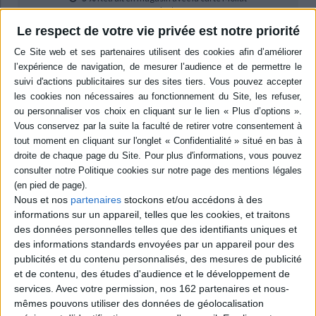
en savoir plus
Le respect de votre vie privée est notre priorité
Résumé
Publié à l'origine en 1921, ce texte retrace la vie aventureuse de T. Münzer
et examine à travers le commentaire de ses sermons le contenu
révolutionnaire de sa théologie. Le philosophe montre comment, dès le
début de sa carrière, Münzer fait de la religion l'instrument de ce qui allait
prendre plus tard le nom de lutte des classes. ©Electre 2026
Quatrième de couverture
En 1525, le prédicateur Thomas Münzer prend la tête d'un soulèvement
armé regroupant des ouvriers des mines, des paysans, des hommes du
commun. Il traverse l'Allemagne des rives du lac de Constance jusqu'à la
Nous et nos
partenaires
stockons et/ou accédons à des
Thuringe et la Franconie. Ses cibles, ce sont les seigneurs féodaux et le
informations sur un appareil, telles que les cookies, et traitons
clergé, diabolique ramassis d'« anguilles » et de « serpents ». Cet épisode
des données personnelles telles que des identifiants uniques et
est passé à la postérité sous le nom de « guerre des paysans ». Il s'achève
en mai 1525 avec la bataille de Bad Frankenhausen, qui signe l'écrasement
des informations standards envoyées par un appareil pour des
de l'insurrection. Arrêté, Thomas Münzer est alors torturé, puis décapité.
publicités et du contenu personnalisés, des mesures de publicité
Entre occultations, oublis et résurgences, Münzer est devenu l'un des
et de contenu, des études d'audience et le développement de
noms à travers lesquels se déploient les aspirations, les craintes et les
services.
Avec votre permission, nos 162 partenaires et nous-
affrontements internes à la politique moderne. Pour la pensée libérale du
mêmes pouvons utiliser des données de géolocalisation
e
XX
siècle, il n'est qu'un vulgaire terroriste, un fanatique, précurseur du