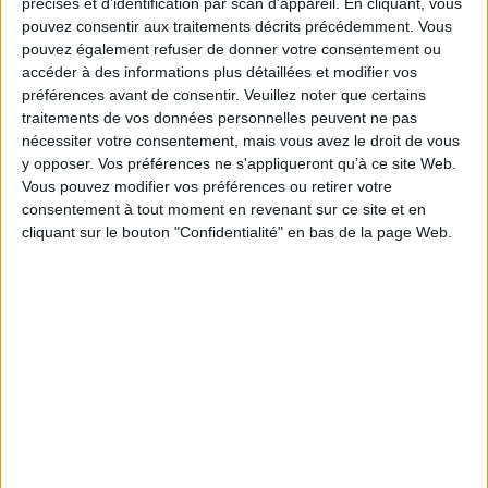
précises et d’identification par scan d'appareil. En cliquant, vous
totalitarisme. Ernst Bloch prend toute cette tradition à contre-pied. Il
montre qu'en prônant avec intransigeance une lecture littérale de la Bible,
pouvez consentir aux traitements décrits précédemment. Vous
c'est l'égalité concrète de tous avec tous que revendiquait Münzer. Ce qui
pouvez également refuser de donner votre consentement ou
en fait une figure éternelle de l'utopie, une allégorie de l'émancipation
accéder à des informations plus détaillées et modifier vos
populaire, dont ce maître ouvrage expose avec brio les enseignements.
préférences avant de consentir.
Veuillez noter que certains
Fiche Technique
traitements de vos données personnelles peuvent ne pas
nécessiter votre consentement, mais vous avez le droit de vous
Paru le :
03/06/2022
y opposer. Vos préférences ne s'appliqueront qu’à ce site Web.
Thématique :
Histoire du christianisme, Chrétiens d'Orient
Vous pouvez modifier vos préférences ou retirer votre
Auteur(s) :
Auteur :
Ernst Bloch
consentement à tout moment en revenant sur ce site et en
cliquant sur le bouton "Confidentialité" en bas de la page Web.
Éditeur(s) :
Amsterdam
Collection(s) :
Non précisé.
Contributeur(s) :
Traducteur : Maurice de Gandillac - Préfacier : Thierry
Labica
Série(s) :
Non précisé.
ISBN :
978-2-35480-251-6
EAN13 :
9782354802516
Reliure :
Broché
Pages :
303