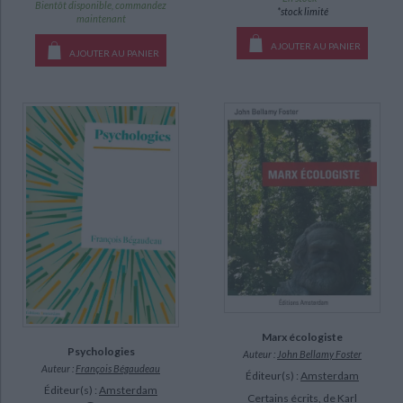
Bientôt disponible, commandez
*stock limité
maintenant
AJOUTER AU PANIER
AJOUTER AU PANIER
Marx écologiste
Psychologies
Auteur :
John Bellamy Foster
Auteur :
François Bégaudeau
Éditeur(s) :
Amsterdam
Éditeur(s) :
Amsterdam
Certains écrits, de Karl