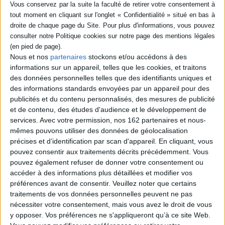
En stock
AJOUTER AU PANIER
AJOUTER AU PANIER
Nous et nos
partenaires
stockons et/ou accédons à des
informations sur un appareil, telles que les cookies, et traitons
des données personnelles telles que des identifiants uniques et
des informations standards envoyées par un appareil pour des
publicités et du contenu personnalisés, des mesures de publicité
et de contenu, des études d'audience et le développement de
services.
Avec votre permission, nos 162 partenaires et nous-
mêmes pouvons utiliser des données de géolocalisation
précises et d’identification par scan d'appareil. En cliquant, vous
pouvez consentir aux traitements décrits précédemment. Vous
pouvez également refuser de donner votre consentement ou
accéder à des informations plus détaillées et modifier vos
préférences avant de consentir.
Veuillez noter que certains
traitements de vos données personnelles peuvent ne pas
La combinatoire straight :
Penser à droite
colonialisme, violences
nécessiter votre consentement, mais vous avez le droit de vous
Auteur :
Emmanuel Terray
sexuelles et bâtard-es du
y opposer. Vos préférences ne s'appliqueront qu’à ce site Web.
capital
Éditeur(s) :
Amsterdam