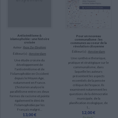
Antisémitisme &
Pour un nouveau
islamophobie : une histoire
communalisme : les
croisée
communes au coeur de la
révolution citoyenne
Auteur :
Reza Zia-Ebrahimi
Éditeur(s) :
Amsterdam
Éditeur(s) :
Amsterdam
Une synthèse théorique,
Une étude croisée du
pratique et stratégique sur le
développement de
communalisme, dans
l'antisémitisme et de
laquelle les auteurs
l'islamophobie en Occident
présentent les aspects
depuis le Moyen Age,
essentiels de la pensée
notamment en France.
critique de l'espace. Ils
L'historien analyse le
examinent notamment les
parallélisme entre ces deux
questions de la démocratie
formes de racisme et pointe
municipale, de la
également le déni de
planification écologique, de
l'islamophobie par les
l...
Français malgré...
12,00 €
13,00 €
En stock *