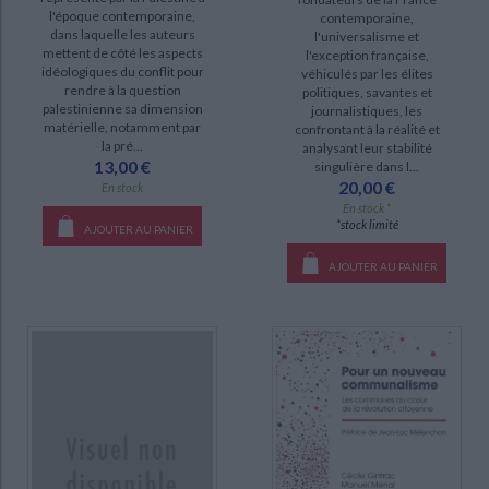
l'époque contemporaine,
contemporaine,
Identités et cultures (5)
dans laquelle les auteurs
l'universalisme et
mettent de côté les aspects
l'exception française,
La fabrique de l'impuissance (2)
idéologiques du conflit pour
véhiculés par les élites
rendre à la question
politiques, savantes et
Queer zones (2)
palestinienne sa dimension
journalistiques, les
Fleurs de rêve (1)
matérielle, notamment par
confrontant à la réalité et
la pré...
analysant leur stabilité
13,00 €
singulière dans l...
DISPONIBILITÉ
20,00 €
En stock
En stock *
disponible (254)
*stock limité
AJOUTER AU PANIER
epuise (76)
AJOUTER AU PANIER
manquant (28)
a-paraitre (6)
CHARGEMENT...