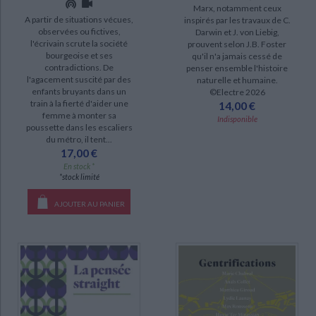
Marx, notamment ceux
A partir de situations vécues,
inspirés par les travaux de C.
observées ou fictives,
Darwin et J. von Liebig,
l'écrivain scrute la société
prouvent selon J.B. Foster
bourgeoise et ses
qu'il n'a jamais cessé de
contradictions. De
penser ensemble l'histoire
l'agacement suscité par des
naturelle et humaine.
enfants bruyants dans un
©Electre 2026
train à la fierté d'aider une
14,00 €
femme à monter sa
Indisponible
poussette dans les escaliers
du métro, il tent...
17,00 €
En stock *
*stock limité
AJOUTER AU PANIER