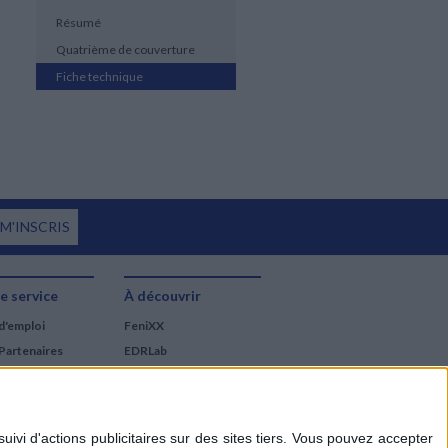
Résumé
Quatrième de couverture
Fiche technique
 M'INSCRIS
e service
À découvrir
d'emploi
FeniXX
Partenaires
EDRLab
RetroNews
BnF : portail des métiers
du livre
Cercle de la librairie