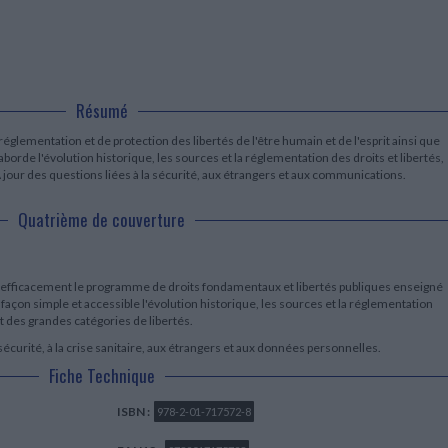
LITTÉRATURE DE VOYAGE
Dictionnaires Français
Histoire moderne
Relations et politiques
internationales
Dictionnaires Bilingues
Récits des voyageurs et des
Histoire contemporaine
explorateurs
Sécurité nationale - Défense
Langues universitaires -
BIOGRAPHIES HISTORIQUES
Dictionnaires et méthodes
ECOLOGIE - ENVIRONNEMENT
Biographies historiques
Méthodes Langues Grand public
Ecologie
Résumé
Français langues étrangères
HISTOIRE - GÉNÉRALITÉS
Historiographie
églementation et de protection des libertés de l'être humain et de l'esprit ainsi que
borde l'évolution historique, les sources et la réglementation des droits et libertés,
Etudes historiques
A jour des questions liées à la sécurité, aux étrangers et aux communications.
Généalogie - Héraldique
Franc-maçonnerie
Quatrième de couverture
fficacement le programme de droits fondamentaux et libertés publiques enseigné
de façon simple et accessible l'évolution historique, les sources et la réglementation
nt des grandes catégories de libertés.
 sécurité, à la crise sanitaire, aux étrangers et aux données personnelles.
Fiche Technique
ISBN :
978-2-01-717572-8