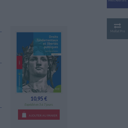
Mes Alertes
Antiquité
Mythologies
GÉOGRAPHIE
Géographie - Démographie -
Territoire
Mollat Pro
CULTURE SCIENTIFIQUE
Essais scientifique
Astronomie
10,95 €
Expédié en 5 à 7 jours.
AJOUTER AU PANIER