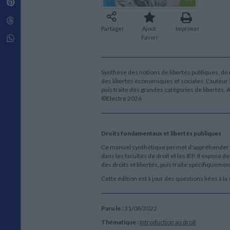
Pinterest
Techniques de construction
SCIENCE FICTION ET FANTASY
Vie familiale
Disciplines paramédicales
Matériaux de l’architecture
Littérature SF et Fantasy
Threads
Ouvrages Généraux
Urbanisme
SOCIOLOGIE
Partager
Ajout
Imprimer
Sociologie générale
Whatsapp
Favori
Travail social
Santé et société
Synthèse des notions de libertés publiques, de r
ETHNOLOGIE
des libertés économiques et sociales. L'auteur a
Anthropologie
puis traite des grandes catégories de libertés. 
Ethnologie par pays
©Electre 2026
Droits fondamentaux et libertés publiques
Ce manuel synthétique permet d'appréhender e
dans les facultés de droit et les IEP. Il expose 
des droits et libertés, puis traite spécifiqueme
Cette édition est à jour des questions liées à la
Paru le :
31/08/2022
Thématique :
Introduction au droit