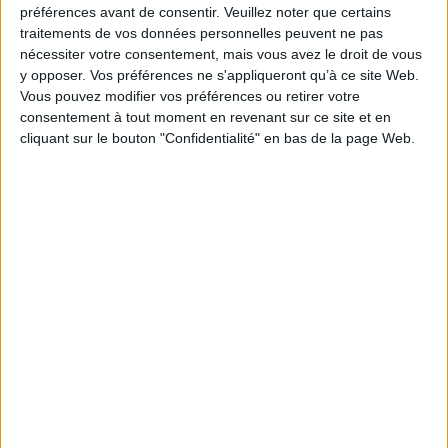
Éditeur(s) :
EHESS
préférences avant de consentir.
Veuillez noter que certains
traitements de vos données personnelles peuvent ne pas
Collection(s) :
Non précisé.
nécessiter votre consentement, mais vous avez le droit de vous
Série(s) :
Non précisé.
y opposer. Vos préférences ne s'appliqueront qu’à ce site Web.
ISBN :
978-2-7132-2955-8
Vous pouvez modifier vos préférences ou retirer votre
consentement à tout moment en revenant sur ce site et en
EAN13 :
9782713229558
cliquant sur le bouton "Confidentialité" en bas de la page Web.
Reliure :
Broché
Pages :
284
Hauteur: 24.0 cm / Largeur 17.0 cm
Épaisseur: 1.9 cm
Poids: 618 g
Découvrez nos Newsletters Mollat !
JE M'INSCRIS