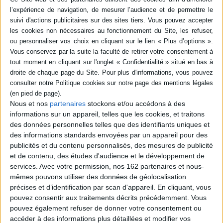
Résumé
Ce dossier évalue la portée de Par-delà nature et culture de Philippe
Descola pour l'anthropologie historique, en particulier pour celle de
l'Antiquité. Cette somme théorique ouvre des perspectives de réflexion
tout aussi bien sur les dispositions de l'être que sur l'écologie des relations
et sur la solidarité conceptuelle entre la nature comme environnement et
la nature comme quiddité. ©Electre 2026
Quatrième de couverture
Dossier
: Quelles perspectives le tournant « naturel » de l'anthropologie
Nous et nos
partenaires
stockons et/ou accédons à des
impulsé par Philippe Descola a-t-il ouvertes dans les études sur l'Antiquité ?
informations sur un appareil, telles que les cookies, et traitons
Le dossier offre une approche comparée questionnant la dichotomie
nature/ culture à Babylone, dans le judaïsme tardo-antique, dans les
des données personnelles telles que des identifiants uniques et
mondes grecs et romains.
Varia
: L'iconographie des Amazones. La
des informations standards envoyées par un appareil pour des
phantasia
chez Aristote et Philostrate. Les mathématiques militaires
publicités et du contenu personnalisés, des mesures de publicité
grecques et les écoles romaines. La nature chez Euripide. La sexualité et la
et de contenu, des études d'audience et le développement de
Pythie. Le théâtre romain et le
nô
japonais.
services.
Avec votre permission, nos 162 partenaires et nous-
Fiche Technique
mêmes pouvons utiliser des données de géolocalisation
Paru le :
24/11/2022
précises et d’identification par scan d'appareil. En cliquant, vous
pouvez consentir aux traitements décrits précédemment. Vous
Thématique :
Autres périodes antiquité
Revues d'Histoire
pouvez également refuser de donner votre consentement ou
Auteur(s) :
Non précisé.
accéder à des informations plus détaillées et modifier vos