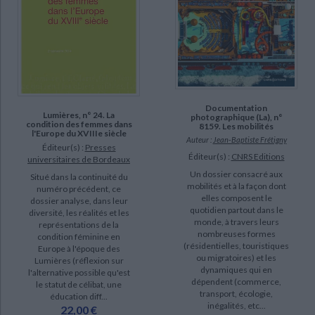
Dugua, Roger (8)
Karlshausen, Christina (8)
Société des professeurs d'histoire ancienne de l'Université (France) (8)
SUPPORT
Documentation
revue (1977)
Lumières, n° 24. La
photographique (La), n°
condition des femmes dans
8159. Les mobilités
l'Europe du XVIIIe siècle
livre (38)
Auteur :
Jean-Baptiste Frétigny
Éditeur(s) :
Presses
Éditeur(s) :
CNRS Editions
IAD (35)
universitaires de Bordeaux
Un dossier consacré aux
Situé dans la continuité du
film (1)
mobilités et à la façon dont
numéro précédent, ce
elles composent le
dossier analyse, dans leur
quotidien partout dans le
diversité, les réalités et les
SÉRIE
monde, à travers leurs
représentations de la
nombreuses formes
condition féminine en
(résidentielles, touristiques
Europe à l'époque des
DISPONIBILITÉ
ou migratoires) et les
Lumières (réflexion sur
dynamiques qui en
l'alternative possible qu'est
dépendent (commerce,
disponible (2051)
le statut de célibat, une
CHARGEMENT...
transport, écologie,
éducation diff...
epuise (1663)
inégalités, etc...
22,00 €