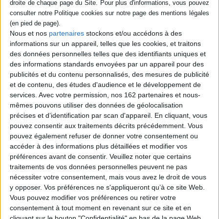
officiel du Président,
22,00 €
l'Elysée ou le Panthéon.
En stock *
Produits d'une histoire
*stock limité
chaotique, ils...
Nous et nos
partenaires
stockons et/ou accédons à des
9,90 €
informations sur un appareil, telles que les cookies, et traitons
AJOUTER AU PANIER
Disponible chez l'éditeur
des données personnelles telles que des identifiants uniques et
des informations standards envoyées par un appareil pour des
AJOUTER AU PANIER
publicités et du contenu personnalisés, des mesures de publicité
et de contenu, des études d'audience et le développement de
services.
Avec votre permission, nos 162 partenaires et nous-
mêmes pouvons utiliser des données de géolocalisation
précises et d’identification par scan d'appareil. En cliquant, vous
pouvez consentir aux traitements décrits précédemment. Vous
pouvez également refuser de donner votre consentement ou
accéder à des informations plus détaillées et modifier vos
préférences avant de consentir.
Veuillez noter que certains
traitements de vos données personnelles peuvent ne pas
nécessiter votre consentement, mais vous avez le droit de vous
y opposer. Vos préférences ne s'appliqueront qu’à ce site Web.
Vous pouvez modifier vos préférences ou retirer votre
consentement à tout moment en revenant sur ce site et en
Archéologie médiévale, n°
cliquant sur le bouton "Confidentialité" en bas de la page Web.
52
Documentation