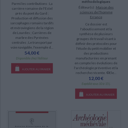
méthodologiques
Parmi les contributions : La
Éditeur(s) :
Maison des
carrière romaine de l'Estel
sciences de l'homme
près du pont du Gard ;
Errance
Production et diffusion des
sarcophages romains tardifs
Ce dossier est
et mérovingiens de la région
l'aboutissement et la
de Lourdes ; Carrières de
synthèse de plusieurs
marbre des Pyrénées
groupes de travail visant à
centrales ; Le transport par
définir des protocoles pour
voie navigable, l'exemple d...
l'étude du petit mobilier et
54,00 €
des productions
manufacturées en prenant
Disponible chez l'éditeur
en compte les évolutions de
l'archéologie préventive et la
AJOUTER AU PANIER
recherche récente. ©Ele...
12,00 €
Expédié sous 10 à 15 j.
AJOUTER AU PANIER