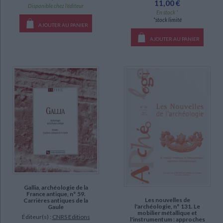
11,00 €
Disponible chez l'éditeur
manquant (144)
En stock *
*stock limité
a-paraitre (35)
AJOUTER AU PANIER
AJOUTER AU PANIER
Gallia, archéologie de la
France antique, n° 59.
Les nouvelles de
Carrières antiques de la
l'archéologie, n° 131. Le
Gaule
mobilier métallique et
Éditeur(s) :
CNRS Editions
l'instrumentum : approches