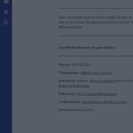
Pinterest
Techniques de construction
SCIENCE FICTION ET FANTASY
Vie familiale
Disciplines paramédicales
Matériaux de l’architecture
Littérature SF et Fantasy
Threads
Ouvrages Généraux
Urbanisme
SOCIOLOGIE
Dans une petite maison vit un couple de perso
Sociologie générale
Whatsapp
elle ouvre le four, le petit bonhomme s'enfuit. 
©Electre 2026
Travail social
Santé et société
ETHNOLOGIE
Le petit bonhomme de pain d'épice
Anthropologie
Ethnologie par pays
Paru le :
02/11/2022
Thématique :
Albums de 3 à 6 ans
Auteur(s) :
Auteur :
Anne Fronsacq
Auteur (illu
Béatrice Rodriguez
Éditeur(s) :
Père Castor-Flammarion
Collection(s) :
Les histoires du Père Castor
Série(s) :
Non précisé.