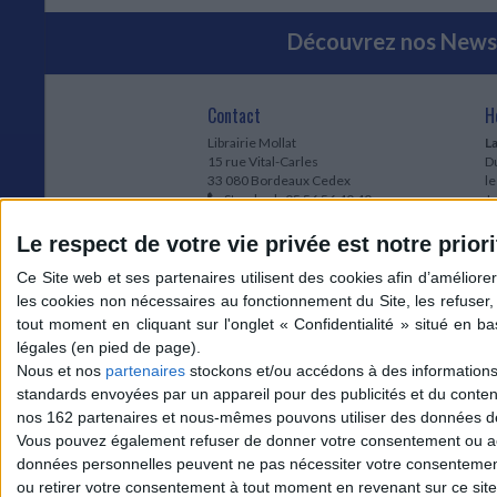
Découvrez nos Newsl
Contact
H
Librairie Mollat
La
15 rue Vital-Carles
Du
33 080 Bordeaux Cedex
l
Standard :
05 56 56 40 40
Jo
Service client mollat.com :
05 56 56 40
1e
83
* 
Le respect de votre vie privée est notre priori
Contactez-nous
à
Le
du
l
Jo
1
Nous et nos
partenaires
stockons et/ou accédons à des informations s
et
standards envoyées par un appareil pour des publicités et du conte
* 
nos 162 partenaires et nous-mêmes pouvons utiliser des données de g
1
Vous pouvez également refuser de donner votre consentement ou accé
Vo
données personnelles peuvent ne pas nécessiter votre consentement,
ou retirer votre consentement à tout moment en revenant sur ce site 