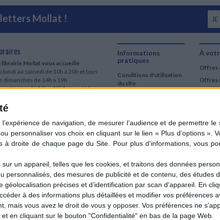
etters Mollat !
JE
oraires
Informations
À votr
pratiques
 librairie Mollat vous accueille
Offres 
 lundi au samedi de 10h à 20h et tous
Conditions d'utilisation
es dimanches de 14h à 19h
Offres 
du site
urs fériés : de 11h à 19h* excepté le
Qui sommes-nous
r mai, le 25 décembre et le 1er janvier
Si le jour férié est un dimanche, de 14h
té
Mentions Légales
 19h
Frais de port & Livraison
 clic et collecte est ouvert
Conditions Générales
 lundi au samedi de 9h30 à 20h et tous
de Vente
es dimanches de 14h à 19h
ur fériés : tous les jours fériés de 11h à
9h* excepté le 1er mai, le 25 décembre
ur un appareil, telles que les cookies, et traitons des données personn
 le 1er janvier
nu personnalisés, des mesures de publicité et de contenu, des études 
Si le jour férié est un dimanche de 14h à
éolocalisation précises et d’identification par scan d'appareil. En cl
9h
der à des informations plus détaillées et modifier vos préférences av
ir le détail des horaires & accès
 mais vous avez le droit de vous y opposer. Vos préférences ne s'app
et en cliquant sur le bouton "Confidentialité" en bas de la page Web.