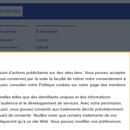
 M'INSCRIS
e service
À découvrir
d'emploi
FeniXX
Partenaires
EDRLab
RetroNews
BnF : portail des métiers
du livre
Cercle de la librairie
Les chèques cadeaux
Mollat
elles telles que des identifiants uniques et des informations
d'audience et le développement de services.
Avec votre permission,
iquant, vous pouvez consentir aux traitements décrits précédemment.
ant de consentir.
Veuillez noter que certains traitements de vos
liqueront qu’à ce site Web. Vous pouvez modifier vos préférences