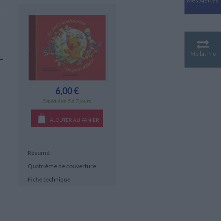
Mes Alertes
Antiquité
Mythologies
GÉOGRAPHIE
Géographie - Démographie -
Territoire
Mollat Pro
CULTURE SCIENTIFIQUE
Essais scientifique
Astronomie
6,00 €
Expédié en 5 à 7 jours.
AJOUTER AU PANIER
Résumé
Quatrième de couverture
Fiche technique