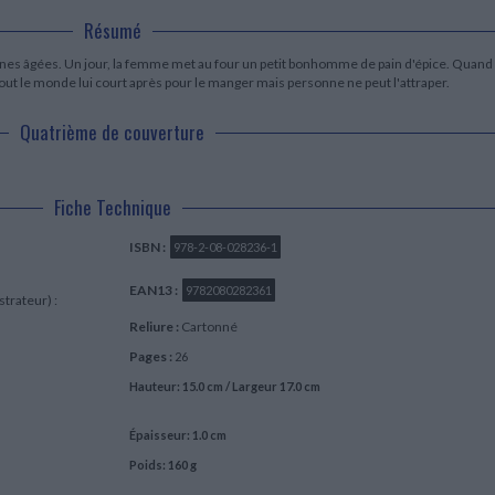
LITTÉRATURE DE VOYAGE
Dictionnaires Français
Histoire moderne
Relations et politiques
Résumé
internationales
Dictionnaires Bilingues
Récits des voyageurs et des
Histoire contemporaine
explorateurs
Sécurité nationale - Défense
Langues universitaires -
nnes âgées. Un jour, la femme met au four un petit bonhomme de pain d'épice. Quand
BIOGRAPHIES HISTORIQUES
Dictionnaires et méthodes
Tout le monde lui court après pour le manger mais personne ne peut l'attraper.
ECOLOGIE - ENVIRONNEMENT
Biographies historiques
Méthodes Langues Grand public
Ecologie
Français langues étrangères
Quatrième de couverture
HISTOIRE - GÉNÉRALITÉS
Historiographie
Etudes historiques
Généalogie - Héraldique
Fiche Technique
Franc-maçonnerie
ISBN :
978-2-08-028236-1
EAN13 :
9782080282361
strateur) :
Reliure :
Cartonné
Pages :
26
Hauteur: 15.0 cm / Largeur 17.0 cm
Épaisseur: 1.0 cm
Poids: 160 g