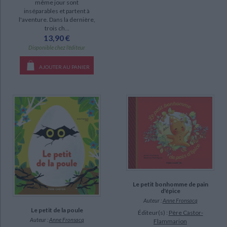
même jour sont
inséparables et partent à
l'aventure. Dans la dernière,
DISPONIBILITÉ
trois ch...
13,90 €
epuise (93)
Disponible chez l'éditeur
disponible (18)
AJOUTER AU PANIER
a-paraitre (1)
manquant (1)
CHARGEMENT...
Le petit bonhomme de pain
d'épice
Auteur :
Anne Fronsacq
Le petit de la poule
Éditeur(s) :
Père Castor-
Auteur :
Anne Fronsacq
Flammarion