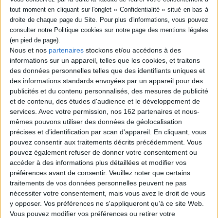
2026
19,90 €
En stock *
*stock limité
AJOUTER AU PANIER
Nous et nos
partenaires
stockons et/ou accédons à des
informations sur un appareil, telles que les cookies, et traitons
des données personnelles telles que des identifiants uniques et
des informations standards envoyées par un appareil pour des
publicités et du contenu personnalisés, des mesures de publicité
et de contenu, des études d'audience et le développement de
services.
Avec votre permission, nos 162 partenaires et nous-
mêmes pouvons utiliser des données de géolocalisation
précises et d’identification par scan d'appareil. En cliquant, vous
pouvez consentir aux traitements décrits précédemment. Vous
pouvez également refuser de donner votre consentement ou
Un bâton magique
3 contes du Père Castor
accéder à des informations plus détaillées et modifier vos
pour se dire qu'on s'aime
Auteur :
Anne Fronsacq
préférences avant de consentir.
Veuillez noter que certains
Auteur :
Zemanel
Éditeur(s) :
Père Castor-
traitements de vos données personnelles peuvent ne pas
Éditeur(s) :
Père Castor-
Flammarion
nécessiter votre consentement, mais vous avez le droit de vous
Flammarion
Issus d'une famille pauvre,
y opposer. Vos préférences ne s'appliqueront qu’à ce site Web.
Recueil de trois histoires
trois frères cherchent du
Vous pouvez modifier vos préférences ou retirer votre
abordant les thèmes de
travail. Sur la route, ils