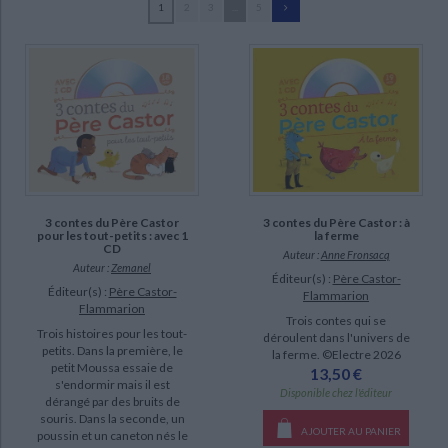
1
2
3
...
5
Ecologie - Environnement
Danse
Religions - Spiritualités
Bibliothèque de la Pléiade
Critique et histoire littéraire
Fronsacq, Anne (113)
Histoire de France
Biographies historiques
Bourre, Martine (17)
Classiques scolaires
Littérature ancienne et médiévale
Histoire - Généralités
Histoire des pays
Brunelet, Madeleine (12)
Littérature de voyage
Audio - Livres lus
Pelon, Sébastien (10)
Histoire ancienne
Géographie
Littérature en version originale
Humour
Schulthess, Danièle (8)
Culture scientifique
Butel, Lucile (7)
Ceulemans, Eglantine (7)
3 contes du Père Castor
3 contes du Père Castor : à
Collin, Marie-Marthe (7)
pour les tout-petits : avec 1
la ferme
CD
Auteur :
Anne Fronsacq
Auteur :
Zemanel
Éditeur(s) :
Père Castor-
SUPPORT
Éditeur(s) :
Père Castor-
Flammarion
Flammarion
Trois contes qui se
livre (109)
Trois histoires pour les tout-
déroulent dans l'univers de
petits. Dans la première, le
coffret (3)
la ferme. ©Electre 2026
petit Moussa essaie de
13,50 €
poche (1)
s'endormir mais il est
Disponible chez l'éditeur
dérangé par des bruits de
souris. Dans la seconde, un
AJOUTER AU PANIER
poussin et un caneton nés le
SÉRIE