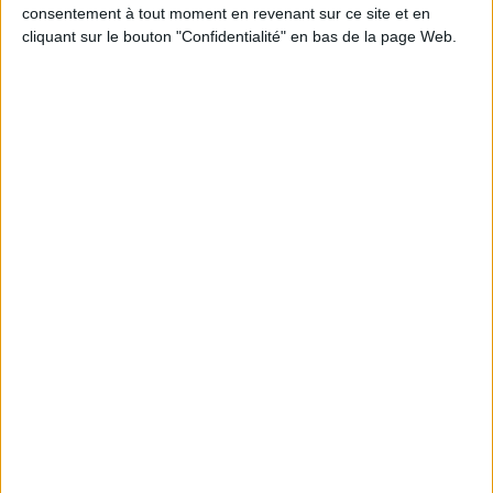
consentement à tout moment en revenant sur ce site et en
l'amour et de l'amitié. Le CD
croisent une fée qu'ils
contient l'intégralité des
aident tour à tour. Pour les
cliquant sur le bouton "Confidentialité" en bas de la page Web.
textes lus, accompagnés
remercier, cette dernière
d'une ambiance sonore.
offre au premier une nappe
Avec un lien pour les
magique, au deuxième une
écouter en ligne. ©Electre
poule qui pond des oeufs
2026
d'or et au dernier un bâton
13,90 €
ma...
5,95 €
Indisponible
Disponible chez l'éditeur
AJOUTER AU PANIER
Pinocchio
Le petit bonhomme de pain