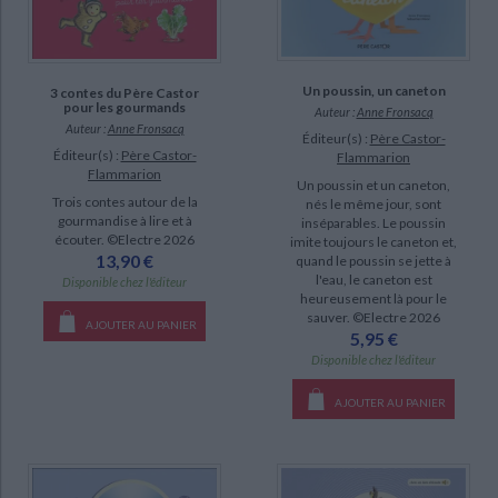
Un poussin, un caneton
3 contes du Père Castor
pour les gourmands
Auteur :
Anne Fronsacq
Auteur :
Anne Fronsacq
Éditeur(s) :
Père Castor-
Éditeur(s) :
Père Castor-
Flammarion
Flammarion
Un poussin et un caneton,
Trois contes autour de la
nés le même jour, sont
gourmandise à lire et à
inséparables. Le poussin
écouter. ©Electre 2026
imite toujours le caneton et,
13,90 €
quand le poussin se jette à
l'eau, le caneton est
Disponible chez l'éditeur
heureusement là pour le
sauver. ©Electre 2026
AJOUTER AU PANIER
5,95 €
Disponible chez l'éditeur
AJOUTER AU PANIER