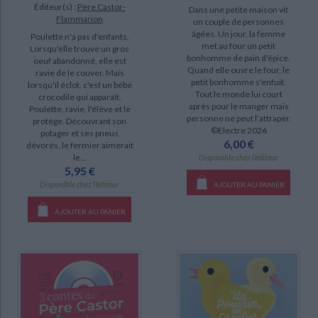
Éditeur(s) :
Père Castor-
Dans une petite maison vit
Flammarion
un couple de personnes
âgées. Un jour, la femme
Poulette n'a pas d'enfants.
met au four un petit
Lorsqu'elle trouve un gros
bonhomme de pain d'épice.
oeuf abandonné, elle est
Quand elle ouvre le four, le
ravie de le couver. Mais
petit bonhomme s'enfuit.
lorsqu'il éclot, c'est un bébé
Tout le monde lui court
crocodile qui apparaît.
après pour le manger mais
Poulette, ravie, l'élève et le
personne ne peut l'attraper.
protège. Découvrant son
©Electre 2026
potager et ses pneus
6,00 €
dévorés, le fermier aimerait
le...
Disponible chez l'éditeur
5,95 €
Disponible chez l'éditeur
AJOUTER AU PANIER
AJOUTER AU PANIER