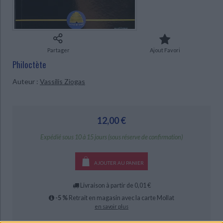
Ecologie - Environnement
Danse
Religions - Spiritualités
Bibliothèque de la Pléiade
Critique et histoire littéraire
CHARGEMENT...
Histoire de France
Biographies historiques
Classiques scolaires
Littérature ancienne et médiévale
Histoire - Généralités
Histoire des pays
Littérature de voyage
Audio - Livres lus
Partager
Ajout Favori
Histoire ancienne
Géographie
Philoctète
Littérature en version originale
Humour
Culture scientifique
Auteur :
Vassilis Ziogas
12,00 €
Expédié sous 10 à 15 jours (sous réserve de confirmation)
AJOUTER AU PANIER
Livraison à partir de 0,01 €
-5 %
Retrait en magasin avec la carte Mollat
en savoir plus