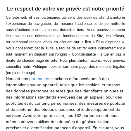
Résumé
Le respect de votre vie privée est notre priorité
L'auteur s'inspire de la tragédie éponyme de Sophocle pour porter un
regard sur l'époque contemporaine, greffant au mythe païen du
dramaturge antique des éléments chrétiens. ©Electre 2026
Quatrième de couverture
Quatre Grecs d'aujourd'hui dialoguent avec leurs lointains ancêtres,
chacun à sa façon. Andrèas Flouràkis, dans
Médée en burka
, fait revivre
l'héroïne d'Euripide, Yànnis Mavritsàkis s'inspire des
Bacchantes
du même
dans
Carnage
, tandis que Vassìlis Ziògas
(Philoctète)
et Vanghèlis
Hadziyannìdis (
La maison aux serpents
, d'après
Les Trachiniennes
) revisitent
Sophocle. Il a semblé bon de les publier tous quatre ensemble.
Nous et nos
partenaires
stockons et/ou accédons à des
Ziògas respecte ici, dans ses grandes lignes, l'intrigue de la pièce antique,
maintient la présence d'un choeur et l'action est ponctuée, scandée par
informations sur un appareil, telles que les cookies, et traitons
quatre passages lyriques, mais en même temps il nous entraîne dans des
des données personnelles telles que des identifiants uniques et
chemins insoupçonnés. Il greffe hardiment sur le mythe païen des
des informations standards envoyées par un appareil pour des
éléments chrétiens, les marins qui jouaient le choeur chez Sophocle étant
publicités et du contenu personnalisés, des mesures de publicité
remplacés par des ermites. Le discours de ceux-ci, cependant, n'a pas
grand-chose d'orthodoxe. L'auteur se sert des mythes antiques pour y
et de contenu, des études d'audience et le développement de
installer le sien. Ce que chante à pleine voix le choeur, c'est l'union avec la
services.
Avec votre permission, nos 162 partenaires et nous-
Mère Nature et le Grand Tout. Nous sommes sur une île grecque et dans
mêmes pouvons utiliser des données de géolocalisation
l'univers, et ce Philoctète de notre temps est tout entier une méditation,
précises et d’identification par scan d'appareil. En cliquant, vous
une aventure intérieure, une initiation, inévitablement obscure, parfois