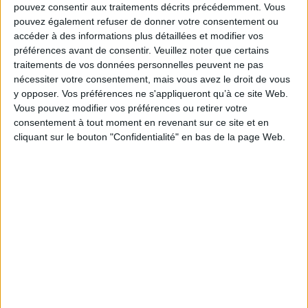
pouvez consentir aux traitements décrits précédemment. Vous
contradictoire, où l'on rencontre extase et douleur extrêmes, où le soleil
brûle et illumine, jusqu'à une fin qui baigne (semble-t-il) dans une lumière
pouvez également refuser de donner votre consentement ou
apaisée.
accéder à des informations plus détaillées et modifier vos
Fiche Technique
préférences avant de consentir.
Veuillez noter que certains
traitements de vos données personnelles peuvent ne pas
Paru le :
01/10/2022
nécessiter votre consentement, mais vous avez le droit de vous
Thématique :
Pièces de théâtre
y opposer. Vos préférences ne s'appliqueront qu’à ce site Web.
Auteur(s) :
Auteur :
Vassilis Ziogas
Vous pouvez modifier vos préférences ou retirer votre
consentement à tout moment en revenant sur ce site et en
Éditeur(s) :
Miel des anges
cliquant sur le bouton "Confidentialité" en bas de la page Web.
Collection(s) :
Théâtre
Contributeur(s) :
Traducteur : Michel Volkovitch
Série(s) :
Non précisé.
ISBN :
979-10-93103-96-9
EAN13 :
9791093103969
Reliure :
Broché
Pages :
110
Hauteur: 21.0 cm / Largeur 15.0 cm