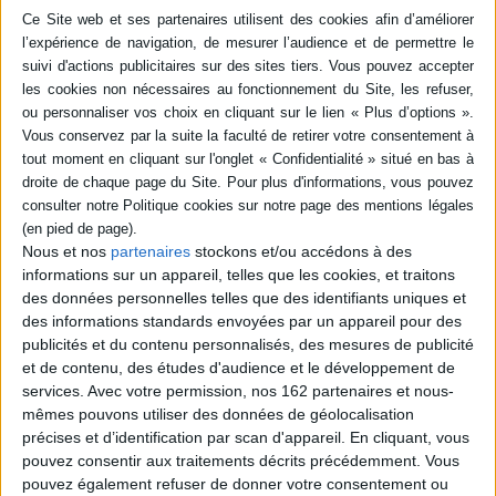
en savoir plus
Résumé
Itinéraire touristique pour découvrir la presqu'île du Cap Ferret, son
histoire, son patrimoine et ses sites. Avec des informations pratiques
concernant l'hébergement, la restauration et les loisirs. ©Electre 2026
Quatrième de couverture
Cap Ferret
Nous et nos
partenaires
stockons et/ou accédons à des
Le guide
informations sur un appareil, telles que les cookies, et traitons
Pittoresque, authentique, sauvage...
des données personnelles telles que des identifiants uniques et
Le Cap Ferret est l'un des joyaux de la côte Atlantique
. Plages (côté
des informations standards envoyées par un appareil pour des
Bassin et océan), balades en pinasse et à vélo, petits coins tranquilles,
publicités et du contenu personnalisés, des mesures de publicité
pêche à pied, points de vue inoubliables, anecdotes historiques... Ce guide
et de contenu, des études d'audience et le développement de
vous livrera bien des secrets du Cap Ferret, en dehors des sentiers battus.
services.
Avec votre permission, nos 162 partenaires et nous-
Fiche Technique
mêmes pouvons utiliser des données de géolocalisation
Paru le :
03/03/2023
précises et d’identification par scan d'appareil. En cliquant, vous
pouvez consentir aux traitements décrits précédemment. Vous
Thématique :
Guides Aquitaine
pouvez également refuser de donner votre consentement ou
Auteur(s) :
Auteur :
Eric Cowez