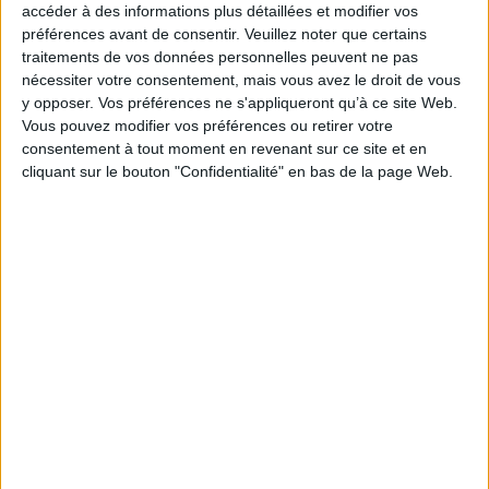
accéder à des informations plus détaillées et modifier vos
Éditeur(s) :
Sud-Ouest
préférences avant de consentir.
Veuillez noter que certains
traitements de vos données personnelles peuvent ne pas
Collection(s) :
Guides Sud-Ouest
Les guides découvertes du bassin
d'Arcachon
Guide patrimoine
nécessiter votre consentement, mais vous avez le droit de vous
y opposer. Vos préférences ne s'appliqueront qu’à ce site Web.
Contributeur(s) :
Photographe : Sylvie Cowez
Vous pouvez modifier vos préférences ou retirer votre
Série(s) :
Non précisé.
consentement à tout moment en revenant sur ce site et en
cliquant sur le bouton "Confidentialité" en bas de la page Web.
ISBN :
978-2-8177-1016-7
EAN13 :
9782817710167
Reliure :
Broché
Pages :
95
Hauteur: 21.0 cm / Largeur 15.0 cm
Épaisseur: 1.3 cm
Poids: 214 g
Découvrez nos Newsletters Mollat !