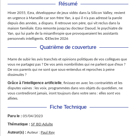
Résumé
Hiver 2055, Ezra, développeur de jeux vidéo dans la Silicon Valley, revient
en urgence à Marseille car son frère Yan, à qui il n'a pas adressé la parole
depuis des années, a disparu. Il retrouve son père, qui vit reclus dans la
maison familiale. Ezra remonte jusqu'au docteur Daoud, le psychiatre de
Yan, qui lui parle de la misanthropie que provoqueraient les assistants
personnels intelligents. ©Electre 2026
Quatrième de couverture
Marre de subir les avis tranchés et opinions politiques de vos collègues que
vous ne partagez pas ? De vos amis nombrilistes qui ne parlent que d'eux ?
De vos parents qui ne sont que sous-entendus et reproches à peine
dissimulés ?
Grâce à l'intelligence artificielle
, finissez-en avec les contrariétés et les
disputes vaines : les voix, programmées dans vos objets du quotidien, ne
vous contrediront jamais, iront toujours dans votre sens : elles sont vos
alliées.
Fiche Technique
Paru le :
05/04/2023
Thématique :
SF BD Adulte
Auteur(s) :
Auteur :
Paul Rey