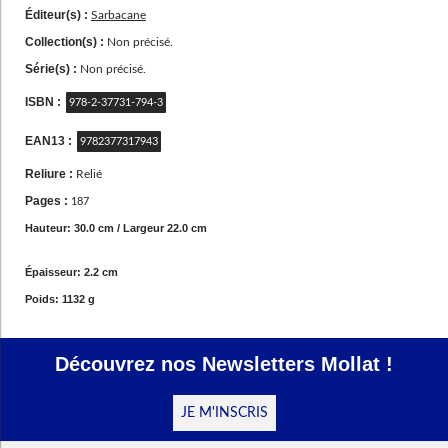
Éditeur(s) :
Sarbacane
Collection(s) :
Non précisé.
Série(s) :
Non précisé.
ISBN :
978-2-37731-794-3
EAN13 :
9782377317943
Reliure :
Relié
Pages :
187
Hauteur: 30.0 cm / Largeur 22.0 cm
Épaisseur: 2.2 cm
Poids: 1132 g
Découvrez nos Newsletters Mollat !
JE M'INSCRIS