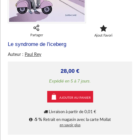
Poésie
Théâtre
Ecologie - Environnement
Danse
Religions - Spiritualités
CHARGEMENT...
Bibliothèque de la Pléiade
Critique et histoire littéraire
Histoire de France
Biographies historiques
Classiques scolaires
Littérature ancienne et médiévale
Histoire - Généralités
Histoire des pays
Littérature de voyage
Audio - Livres lus
Partager
Ajout Favori
Histoire ancienne
Géographie
Le syndrome de l'iceberg
Littérature en version originale
Humour
Culture scientifique
Auteur :
Paul Rey
28,00 €
Expédié en 5 à 7 jours.
AJOUTER AU PANIER
Livraison à partir de 0,01 €
-5 %
Retrait en magasin avec la carte Mollat
en savoir plus