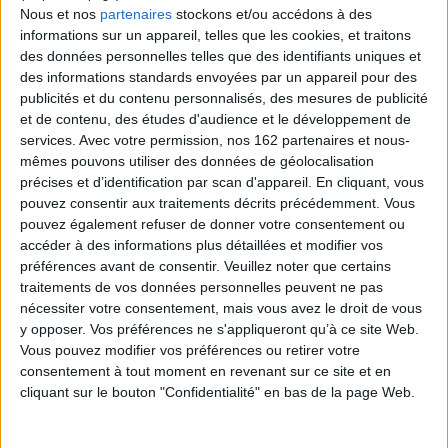
Nous et nos
partenaires
stockons et/ou accédons à des
informations sur un appareil, telles que les cookies, et traitons
La révolution émoji
des données personnelles telles que des identifiants uniques et
Auteur :
David Groison
des informations standards envoyées par un appareil pour des
En as-tu vraiment besoin ?
Éditeur(s) :
Bayard
publicités et du contenu personnalisés, des mesures de publicité
Auteur :
Pierre-Yves McSween
Une jeune journaliste
et de contenu, des études d'audience et le développement de
Éditeur(s) :
Les Arènes
enquête sur les origines des
services.
Avec votre permission, nos 162 partenaires et nous-
émojis et retrace l'histoire
mêmes pouvons utiliser des données de géolocalisation
de ce phénomène mondial
L'auteur décortique les
en partant au Japon
techniques de vente et les
précises et d’identification par scan d'appareil. En cliquant, vous
rencontrer leur créateur et
arguments marketing pour
pouvez consentir aux traitements décrits précédemment. Vous
aux Etats-Unis échanger
prouver que le
pouvez également refuser de donner votre consentement ou
avec la stagiaire qui a
consommateur n'a pas
accéder à des informations plus détaillées et modifier vos
dessiné les figures les plus
besoin de tout ce qu'il
populaires. Elle croise
préférences avant de consentir.
Veuillez noter que certains
achète. Il fait ainsi une
également la r...
analyse des véritables
traitements de vos données personnelles peuvent ne pas
23,00 €
nécessités de chacun et
nécessiter votre consentement, mais vous avez le droit de vous
propose une méthode
En stock *
y opposer. Vos préférences ne s'appliqueront qu’à ce site Web.
concrète pour devenir
*stock limité
Vous pouvez modifier vos préférences ou retirer votre
maître de ses dé...
19,00 €
consentement à tout moment en revenant sur ce site et en
AJOUTER AU PANIER
Disponible chez l'éditeur
cliquant sur le bouton "Confidentialité" en bas de la page Web.
AJOUTER AU PANIER