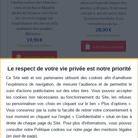
l'ambassadeur des Mondes-
adressé la parole depuis des
Unis et de Razor Blaad le
années, a disparu. Il retrouve
pirate de l'espace sans foi ni
son père, qui vit reclus dans
loi. Un récit engagé sur
la maison familiale. Ezra
l'exploitation des terres et la
remonte jusqu'au...
spoliation des peuples.
28,00 €
©Electre ...
Disponible chez l'éditeur
19,90 €
Disponible chez l'éditeur
AJOUTER AU PANIER
AJOUTER AU PANIER
Le respect de votre vie privée est notre priorité