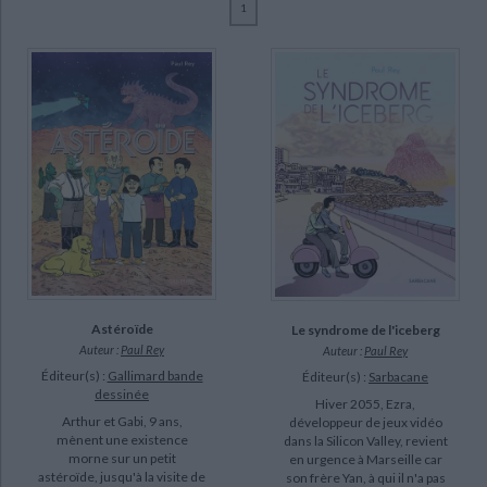
1
Ecologie - Environnement
Danse
Religions - Spiritualités
Bibliothèque de la Pléiade
Critique et histoire littéraire
Rey, Paul (6)
Histoire de France
Biographies historiques
Carlin, Alexandra (1)
Classiques scolaires
Littérature ancienne et médiévale
Histoire - Généralités
Histoire des pays
Groison, David (1)
Littérature de voyage
Audio - Livres lus
McSween, Pierre-Yves (1)
Histoire ancienne
Géographie
CHARGEMENT...
Littérature en version originale
Humour
Pavlowitch-Beck, Julia (1)
Culture scientifique
SUPPORT
livre (6)
SÉRIE
Astéroïde
Le syndrome de l'iceberg
Auteur :
Paul Rey
Auteur :
Paul Rey
Éditeur(s) :
Gallimard bande
Éditeur(s) :
Sarbacane
DISPONIBILITÉ
dessinée
Hiver 2055, Ezra,
disponible (6)
Arthur et Gabi, 9 ans,
développeur de jeux vidéo
mènent une existence
dans la Silicon Valley, revient
morne sur un petit
en urgence à Marseille car
astéroïde, jusqu'à la visite de
son frère Yan, à qui il n'a pas