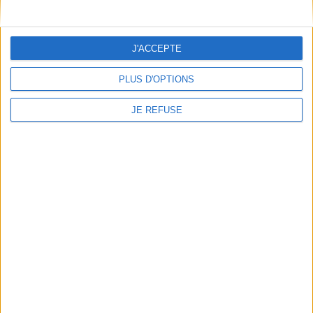
Conditions d'utilisation du site
Qui sommes-nous
Mentions Légales
J'ACCEPTE
Frais de port & Livraison
Conditions Générales de Vente
PLUS D'OPTIONS
À votre service
JE REFUSE
Offres d'emploi
Offres Partenaires
À découvrir
FeniXX
EDRLab
RetroNews
BnF : portail des métiers du livre
Cercle de la librairie
Les chèques cadeaux Mollat
Contact
Horaires