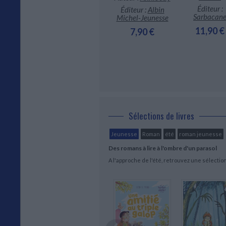
Éditeur :
Éditeur :
Jungle
Éditeur :
Albin
Sarbacan
Michel-Jeunesse
24,95 €
11,90 €
7,90 €
Sélections de livres
Jeunesse
Roman
été
roman jeunesse
Des romans à lire à l'ombre d'un parasol
A l'approche de l'été, retrouvez une sélecti