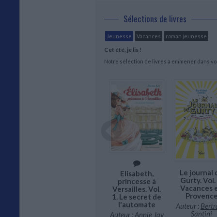
dé
de
Sélections de livres
ha
Jeunesse
Vacances
roman jeunesse
À 
Cet été, je lis !
Notre sélection de livres à emmener dans vos
lle Adèle.
 roman
zintégré !
Le journal 
Les filles au
Elisabeth,
r :
Mr Tan
Gurty. Vol. 
chocolat :
princesse à
Vacances 
coffret : T1 +
Versailles. Vol.
r :
Mr Tan &
Provenc
T2
1. Le secret de
Co
l'automate
Auteur :
Bert
Auteur :
Cathy
0,90 €
Santini
Cassidy
Auteur :
Annie Jay