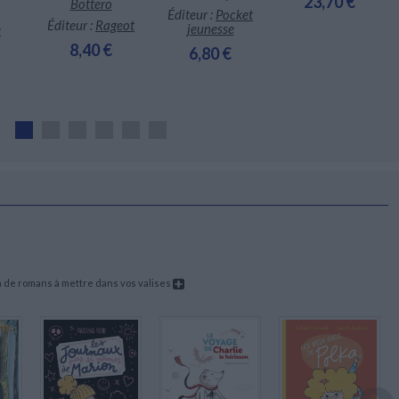
23,70 €
Bottero
Éditeur :
Pocket
Éditeur :
Rageot
jeunesse
e
8,40 €
6,80 €
on de romans à mettre dans vos valises