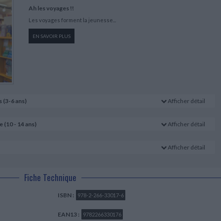
Ah les voyages !!
Les voyages forment la jeunesse...
EN SAVOIR PLUS
 (3-6 ans)
Afficher détail
râce à nos héros, sur les genoux d'un grand.
 (10 - 14 ans)
Afficher détail
ertes, de rencontres aux quatre coins du globe.
Afficher détail
se laissent volontiers embarquer dans un voyage à deux pour mener des enquêtes,
à l'autre bout du monde.
Fiche Technique
La baleine et
ISBN :
978-2-266-33017-6
l'escargote
Le loup qui
s de
Le tour du
Auteur :
Julia
EAN13 :
9782266330176
voulait faire le
ris
monde des
Donaldson