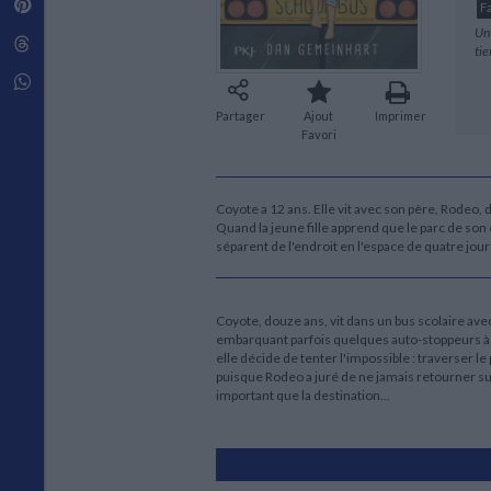
Pinterest
Techniques de construction
F
SCIENCE FICTION ET FANTASY
Vie familiale
Disciplines paramédicales
Matériaux de l’architecture
Un 
Littérature SF et Fantasy
Threads
Ouvrages Généraux
tie
Urbanisme
SOCIOLOGIE
Sociologie générale
Whatsapp
Travail social
Partager
Ajout
Imprimer
Co
Santé et société
Favori
à 
ETHNOLOGIE
in
Anthropologie
d'
pr
Coyote a 12 ans. Elle vit avec son père, Rodeo,
Ethnologie par pays
Quand la jeune fille apprend que le parc de son
so
séparent de l'endroit en l'espace de quatre jour
re
pè
de
où
Coyote, douze ans, vit dans un bus scolaire avec
le
embarquant parfois quelques auto-stoppeurs à 
elle décide de tenter l'impossible : traverser le
L'
puisque Rodeo a juré de ne jamais retourner sur 
mo
important que la destination...
l’
lé
un
pl