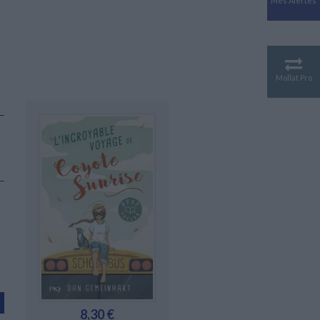
Mes Alertes
Antiquité
Mythologies
GÉOGRAPHIE
Géographie - Démographie -
Territoire
Mollat Pro
CULTURE SCIENTIFIQUE
Essais scientifique
Astronomie
8,30 €