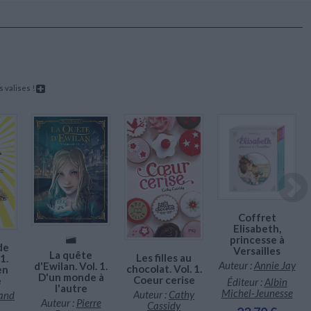
termination à toute épreuve. Un road-trip palpitant rempli
 douceur, de rencontres et d'amitié, qui vous tiendra en
leine jusqu'à son dénouement !
partir de 11 ans
 valises !
Coffret
Elisabeth,
princesse à
de
Versailles
La quête
Les filles au
1.
Auteur :
Annie Jay
d'Ewilan. Vol. 1.
chocolat. Vol. 1.
en
D'un monde à
Coeur cerise
e
Éditeur :
Albin
l'autre
Michel-Jeunesse
Auteur :
Cathy
rand
Auteur :
Pierre
Cassidy