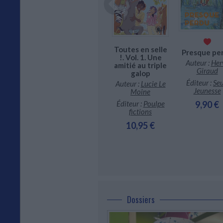
hance sur
Les vacances
Toutes en selle
trois
extraordinaires.
Presque pe
!. Vol. 1. Une
Vol. 1. A la
r :
Olivier
Auteur :
Her
amitié au triple
recherche du
Adam
Giraud
galop
dino perdu
iteur :
Éditeur :
Seu
Auteur :
Lucie Le
Auteur :
Céline
mmarion-
Jeunesse
Moine
Kallmann
eunesse
9,90 €
Éditeur :
Poulpe
Éditeur :
3,90 €
fictions
Flammarion-
Jeunesse
10,95 €
10,50 €
Dossiers