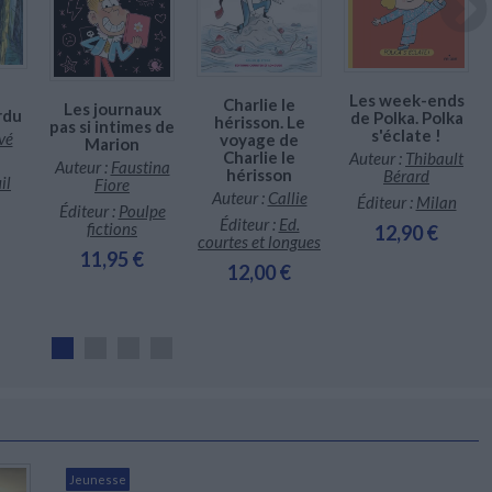
Les week-ends
Charlie le
Les journaux
rdu
de Polka. Polka
hérisson. Le
pas si intimes de
s'éclate !
vé
voyage de
Marion
Charlie le
Auteur :
Thibault
Auteur :
Faustina
hérisson
Bérard
il
Fiore
Auteur :
Callie
Éditeur :
Milan
Éditeur :
Poulpe
Éditeur :
Ed.
fictions
12,90 €
courtes et longues
11,95 €
12,00 €
Jeunesse