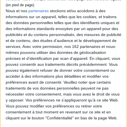
Nous et nos
partenaires
stockons et/ou accédons à des
informations sur un appareil, telles que les cookies, et traitons
des données personnelles telles que des identifiants uniques et
des informations standards envoyées par un appareil pour des
publicités et du contenu personnalisés, des mesures de publicité
L'incroyable voyage de
Coyote perdue et
et de contenu, des études d'audience et le développement de
Coyote Sunrise
retrouvée
services.
Avec votre permission, nos 162 partenaires et nous-
Auteur :
Dan Gemeinhart
Auteur :
Dan Gemeinhart
mêmes pouvons utiliser des données de géolocalisation
Éditeur(s) :
Pocket jeunesse
Éditeur(s) :
Pocket jeunesse
précises et d’identification par scan d'appareil. En cliquant, vous
Coyote a 12 ans. Elle vit avec
Voilà presque un an que
pouvez consentir aux traitements décrits précédemment. Vous
son père, Rodeo, dans un
Coyote Sunrise et son père
pouvez également refuser de donner votre consentement ou
bus scolaire aménagé.
Rodeo se sont installés dans
accéder à des informations plus détaillées et modifier vos
Ensemble, ils parcourent les
l'Oregon. Alors qu'ils
routes des Etats-Unis.
commencent enfin à mener
préférences avant de consentir.
Veuillez noter que certains
Quand la jeune fille apprend
une vie normale, la jeune
traitements de vos données personnelles peuvent ne pas
que le parc de son enfance
fille retrouve l'urne
nécessiter votre consentement, mais vous avez le droit de vous
est menacé, elle oblige son
contenant les cendres de sa
y opposer. Vos préférences ne s'appliqueront qu’à ce site Web.
père à parcourir les 5.000
mère. Elle se prépare à partir
kilomètres qui les séparen...
avec son père disperser les
Vous pouvez modifier vos préférences ou retirer votre
18,90 €
cend...
consentement à tout moment en revenant sur ce site et en
18,90 €
En stock *
cliquant sur le bouton "Confidentialité" en bas de la page Web.
*stock limité
En stock