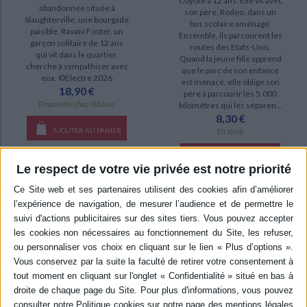
Coyote a 12 ans. Elle vit avec
abandonnée située à
son père, Rodeo, dans un
Slaughterville, une bourgade
bus scolaire aménagé.
paisible. Ravani Foster, un
Ensemble, ils parcourent les
garçon solitaire de 12 ans
routes des Etats-Unis.
qui vit dans le quartier,
Quand la jeune fille apprend
cherche à sympathiser avec
que le parc de son enfance
eux. ©Electre 2026
est menacé, elle oblige son
18,90 €
père à parcourir les 5.000
Disponible chez l'éditeur
kilomètres qui les séparen...
8,30 €
AJOUTER AU PANIER
En stock
AJOUTER AU PANIER
Le respect de votre vie privée est notre priorité