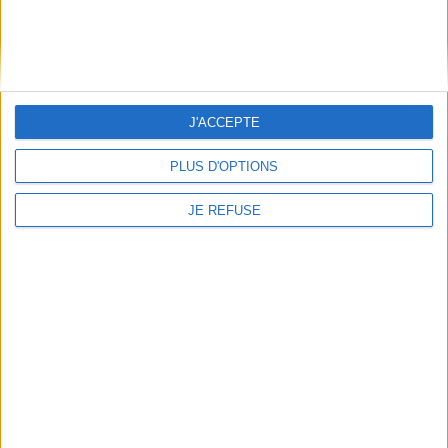
Informations pratiques
Conditions d'utilisation du site
Qui sommes-nous
J'ACCEPTE
Mentions Légales
Frais de port & Livraison
PLUS D'OPTIONS
Conditions Générales de Vente
JE REFUSE
À votre service
Offres d'emploi
Offres Partenaires
À découvrir
FeniXX
EDRLab
RetroNews
BnF : portail des métiers du livre