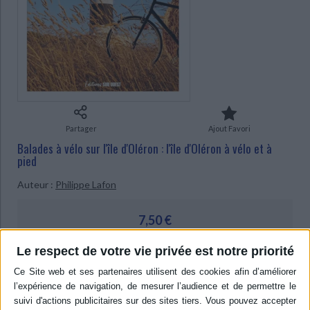
Ecologie - Environnement
Danse
Religions - Spiritualités
Bibliothèque de la Pléiade
Critique et histoire littéraire
Histoire de France
Biographies historiques
Classiques scolaires
Littérature ancienne et médiévale
Histoire - Généralités
Histoire des pays
Littérature de voyage
Audio - Livres lus
Histoire ancienne
Géographie
Littérature en version originale
Humour
Culture scientifique
Partager
Ajout Favori
Balades à vélo sur l'île d'Oléron : l'île d'Oléron à vélo et à
pied
Auteur :
Philippe Lafon
7,50 €
Article indisponible
Le respect de votre vie privée est notre priorité
Livraison à partir de 0,01 €
-5 %
Retrait en magasin avec la carte Mollat
en savoir plus