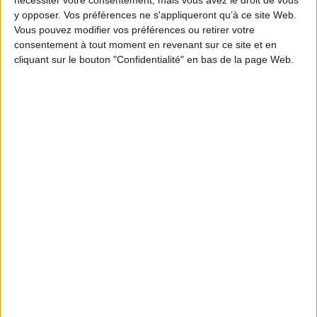
nécessiter votre consentement, mais vous avez le droit de vous
Pages :
56
y opposer. Vos préférences ne s'appliqueront qu’à ce site Web.
Hauteur: 21.0 cm / Largeur 13.0 cm
Vous pouvez modifier vos préférences ou retirer votre
consentement à tout moment en revenant sur ce site et en
cliquant sur le bouton "Confidentialité" en bas de la page Web.
Épaisseur: 1.3 cm
Poids: 100 g
Découvrez nos Newsletters Mollat !
JE M'INSCRIS
Informations pratiques
Conditions d'utilisation du site
Qui sommes-nous
Mentions Légales
Frais de port & Livraison
Conditions Générales de Vente