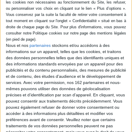
Résumé
18 itinéraires de randonnées pédestres ou cyclistes pour découvrir les
sites naturels et le patrimoine de l'île : dans la ville fortifiée de Château-
d'Oléron comme dans les marais entre Boyardville, Sauzelle et Saint-
Pierre-d'Oléron ou à la découverte du milieu ostréicole du sud de l'île.
©Electre 2026
Nous et nos
partenaires
stockons et/ou accédons à des
Fiche Technique
informations sur un appareil, telles que les cookies, et traitons
Paru le :
05/05/2023
des données personnelles telles que des identifiants uniques et
des informations standards envoyées par un appareil pour des
Thématique :
Autres activités de plein air
publicités et du contenu personnalisés, des mesures de publicité
Auteur(s) :
Auteur :
Philippe Lafon
et de contenu, des études d'audience et le développement de
Éditeur(s) :
Sud-Ouest
services.
Avec votre permission, nos 162 partenaires et nous-
mêmes pouvons utiliser des données de géolocalisation
Collection(s) :
Guides Sud-Ouest
précises et d’identification par scan d'appareil. En cliquant, vous
Série(s) :
Non précisé.
pouvez consentir aux traitements décrits précédemment. Vous
ISBN :
978-2-8177-1041-9
pouvez également refuser de donner votre consentement ou
accéder à des informations plus détaillées et modifier vos
EAN13 :
9782817710419
préférences avant de consentir.
Veuillez noter que certains
traitements de vos données personnelles peuvent ne pas
Reliure :
Broché