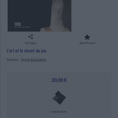
Ecologie - Environnement
Danse
Religions - Spiritualités
Bibliothèque de la Pléiade
Critique et histoire littéraire
Histoire de France
Biographies historiques
Classiques scolaires
Littérature ancienne et médiévale
CHARGEMENT...
Histoire - Généralités
Histoire des pays
Littérature de voyage
Audio - Livres lus
Histoire ancienne
Géographie
Littérature en version originale
Humour
Culture scientifique
Partager
Ajout Favori
L'art et le vivant du jeu
Auteur :
Anne Boissière
20,00 €
CHARGEMENT...