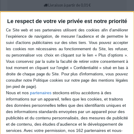
Livraison à partir de 0,01 €
-5 %
Retrait en magasin avec la carte Mollat
en savoir plus
Le respect de votre vie privée est notre priorité
Résumé
A partir du postulat que la tendance dominante du dualisme non
questionné impose une structure excluant l'expérience corporelle et
spontanée du jeu, l'auteure invite à se réapproprier la part vivante du jouer.
Sa réflexion philosophique du sujet inclut une mise à l'écart des règles et
de la compétition pour se concentrer sur d'autres aspects tels que le
rythme ou l'horizon de la paix. ©Electre 2026
Quatrième de couverture
Cet essai entend mettre au jour et dénoncer la tendance dominante à
Nous et nos
partenaires
stockons et/ou accédons à des
théoriser le jeu à partir des règles, et à organiser les approches autour de
informations sur un appareil, telles que les cookies, et traitons
dualismes non questionnés, au premier chef du
game
et du
play.
Une telle
des données personnelles telles que des identifiants uniques et
structuration ne s'impose qu'à exclure ou mépriser une phénoménalité
pourtant décisive, celle qui engage l'expérience corporelle et spontanée du
des informations standards envoyées par un appareil pour des
jeu, et dont l'enfance pourrait être le nom.
publicités et du contenu personnalisés, des mesures de publicité
et de contenu, des études d'audience et le développement de
Le geste philosophique consiste ici en une réappropriation de cette part
vivante du jouer, d'autant plus précieuse qu'elle peut faire défaut. C'est sur
services.
Avec votre permission, nos 162 partenaires et nous-