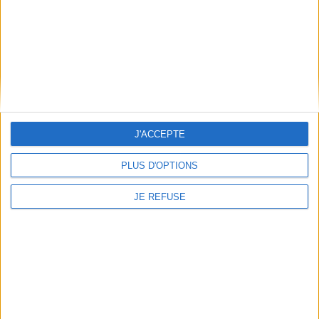
Frais de port & Livraison
Conditions Générales de Vente
À votre service
Offres d'emploi
Offres Partenaires
À découvrir
J'ACCEPTE
FeniXX
PLUS D'OPTIONS
EDRLab
RetroNews
JE REFUSE
BnF : portail des métiers du livre
Cercle de la librairie
Les chèques cadeaux Mollat
Contact
Horaires
Librairie Mollat
La librairie Mollat vous accueille
15 rue Vital-Carles
Du lundi au samedi de 10h à 20h et
33 080 Bordeaux Cedex
tous les dimanches de 14h à 19h