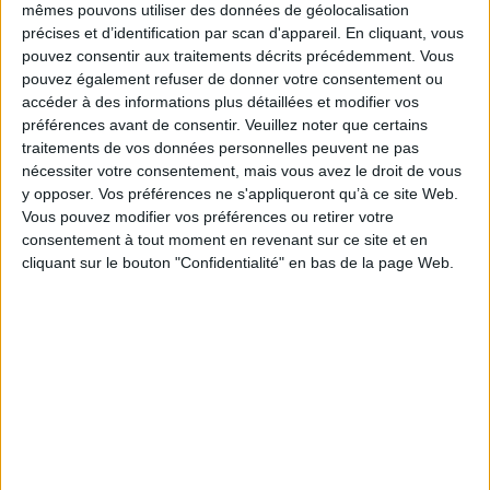
fond de cette absence qu'est introduite la conceptualité du pathique : jouer
mêmes pouvons utiliser des données de géolocalisation
est une activité irréductible, distincte de la connaissance et de la
précises et d’identification par scan d'appareil. En cliquant, vous
technique. S'y révèle une liberté sensible, liée au mouvement et à la
pouvez consentir aux traitements décrits précédemment. Vous
spatialité, qui n'a pas d'équivalent.
pouvez également refuser de donner votre consentement ou
Opter pour le vivant du jeu, c'est mettre l'accent non sur la maîtrise mais
accéder à des informations plus détaillées et modifier vos
sur l'être-saisi, non sur les règles mais sur le rythme, non sur la
compétition mais sur les chants et la danse, dans l'horizon de la paix et non
préférences avant de consentir.
Veuillez noter que certains
de la guerre. C'est dans l'art et non dans la science qu'une telle expérience
traitements de vos données personnelles peuvent ne pas
du jouer est recherchée. La prise en compte de certains aspects du champ
nécessiter votre consentement, mais vous avez le droit de vous
contemporain conduit cependant à s'interroger : le jeu, dans sa part vivante
y opposer. Vos préférences ne s'appliqueront qu’à ce site Web.
et sensible, serait-il en voie de disparition ?
Vous pouvez modifier vos préférences ou retirer votre
Fiche Technique
consentement à tout moment en revenant sur ce site et en
Paru le :
12/07/2023
cliquant sur le bouton "Confidentialité" en bas de la page Web.
Thématique :
Sociologie de l'information et de la communication
Auteur(s) :
Auteur :
Anne Boissière
Éditeur(s) :
Presses universitaires de Liège
Collection(s) :
Jeu = Play = Spiel
Contributeur(s) :
Préfacier : Michel Guérin
Série(s) :
Non précisé.
ISBN :
978-2-87562-365-2