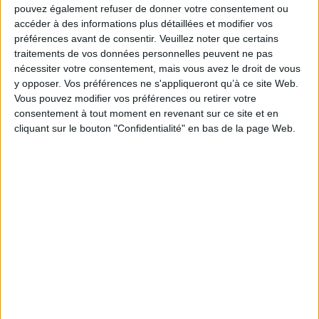
Fiche Technique
pouvez également refuser de donner votre consentement ou
accéder à des informations plus détaillées et modifier vos
Paru le :
22/03/2024
préférences avant de consentir.
Veuillez noter que certains
Thématique :
Potagers
traitements de vos données personnelles peuvent ne pas
Auteur(s) :
Auteur :
Eric Prédine
Auteur :
Franck David
nécessiter votre consentement, mais vous avez le droit de vous
y opposer. Vos préférences ne s'appliqueront qu’à ce site Web.
Éditeur(s) :
Sud-Ouest
Vous pouvez modifier vos préférences ou retirer votre
Collection(s) :
Non précisé.
consentement à tout moment en revenant sur ce site et en
Contributeur(s) :
Préfacier : Jean-Paul Collaert
cliquant sur le bouton "Confidentialité" en bas de la page Web.
Série(s) :
Non précisé.
ISBN :
978-2-8177-1114-0
EAN13 :
9782817711140
Reliure :
Broché
Pages :
127
Hauteur: 22.0 cm / Largeur 17.0 cm
Épaisseur: 1.2 cm
Poids: 350 g