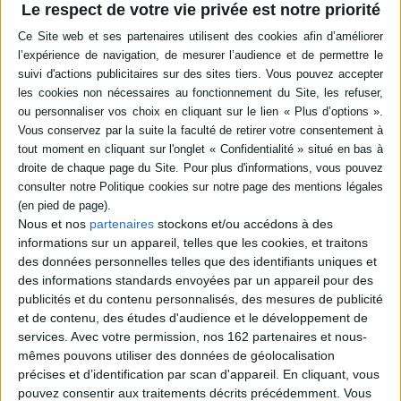
Le respect de votre vie privée est notre priorité
-5 %
Retrait en magasin avec la carte Mollat
en savoir plus
Résumé
Des conseils pour créer son potager sur les terres du Sud-Ouest et
l'adapter selon ses besoins, à travers les axes des enjeux modernes du
potager, du terroir, du jardinier et du choix des légumes. ©Electre 2026
Quatrième de couverture
Jardiniers de terrain,
contributeurs historiques, du concept de jardin partagé
,
Éric Prédine et Franck David
nous aident à créer et réussir un potager
Nous et nos
partenaires
stockons et/ou accédons à des
nourricier dans le Sud-Ouest
grâce à ces quatre axes :
informations sur un appareil, telles que les cookies, et traitons
Les enjeux modernes du potager (un peu d'histoire, un peu de
des données personnelles telles que des identifiants uniques et
politique, un peu de bon sens)
des informations standards envoyées par un appareil pour des
Le potager selon son terroir (climat, sol, eau, pressions
publicités et du contenu personnalisés, des mesures de publicité
parasitaires)
Le potager selon le jardinier (surface, temps à y consacrer, âge,
et de contenu, des études d'audience et le développement de
individuel ou collectif...)
services.
Avec votre permission, nos 162 partenaires et nous-
Quels légumes choisir (et lesquels oublier...)
mêmes pouvons utiliser des données de géolocalisation
«
Petit et efficace
» est la maxime du jardinier heureux qui prend plaisir à
précises et d’identification par scan d'appareil. En cliquant, vous
régir son petit coin de paradis.
pouvez consentir aux traitements décrits précédemment. Vous