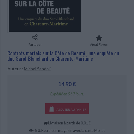
Ecologie - Environnement
Danse
Religions - Spiritualités
Bibliothèque de la Pléiade
Critique et histoire littéraire
Histoire de France
Biographies historiques
Classiques scolaires
Littérature ancienne et médiévale
Histoire - Généralités
Histoire des pays
Littérature de voyage
Audio - Livres lus
CHARGEMENT...
Histoire ancienne
Géographie
Littérature en version originale
Humour
Partager
Ajout Favori
Culture scientifique
Contrats mortels sur la Côte de Beauté : une enquête du
duo Sarol-Blanchard en Charente-Maritime
Auteur :
Michel Sandoli
14,90 €
Expédié en 5 à 7 jours.
AJOUTER AU PANIER
Livraison à partir de 0,01 €
-5 %
Retrait en magasin avec la carte Mollat