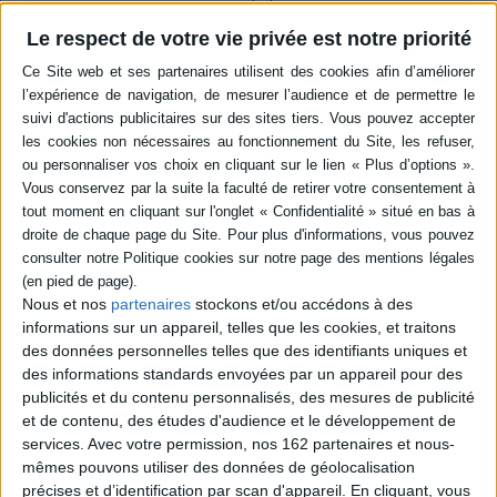
en savoir plus
Le respect de votre vie privée est notre priorité
Résumé
Paris, 1905. Jeanne et Pierre de l'agence Mouche sont sollicités par le
musée de l'Armée, aux Invalides. L'institution doit ouvrir le lendemain mais
tous les objets d'un généreux donateur ont mystérieusement disparu. Les
deux petits détectives ont très peu de temps pour les retrouver. Un récit à
choix multiples avec des indices à identifier. ©Electre 2026
Quatrième de couverture
L'agence Mouche aux Invalides
Des enquêtes palpitantes au coeur de notre histoire
Nous et nos
partenaires
stockons et/ou accédons à des
Paris, 1905. Le musée de l'Armée ouvre ses portes demain et des objets
informations sur un appareil, telles que les cookies, et traitons
ont mystérieusement disparu. Jeanne et Pierre, les détectives de l'agence
des données personnelles telles que des identifiants uniques et
Mouche, ont 24 heures pour les retrouver ! Un délai bien court pour
explorer le vaste site des Invalides, de la cour d'honneur à son célèbre
des informations standards envoyées par un appareil pour des
Dôme. Sans compter que les cinq voleurs et voleuses sont très rusés !
publicités et du contenu personnalisés, des mesures de publicité
et de contenu, des études d'audience et le développement de
Mène l'enquête avec les détectives de l'agence Mouche !
services.
Avec votre permission, nos 162 partenaires et nous-
Les enquêteurs de l'agence Mouche
mêmes pouvons utiliser des données de géolocalisation
Jeanne Mouche
précises et d’identification par scan d'appareil. En cliquant, vous