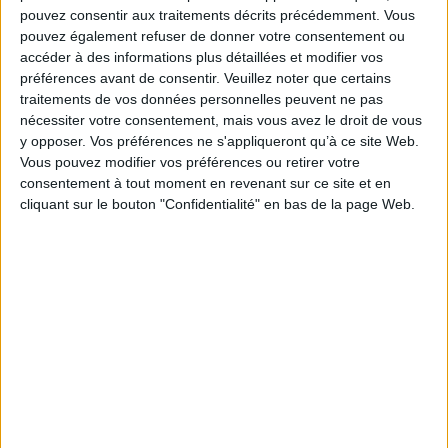
Pierre Mouche
pouvez consentir aux traitements décrits précédemment. Vous
pouvez également refuser de donner votre consentement ou
Fiche Technique
accéder à des informations plus détaillées et modifier vos
Paru le :
20/06/2024
préférences avant de consentir.
Veuillez noter que certains
Thématique :
Culture générale
traitements de vos données personnelles peuvent ne pas
nécessiter votre consentement, mais vous avez le droit de vous
Auteur(s) :
Auteur :
Claudine Aubrun
y opposer. Vos préférences ne s'appliqueront qu’à ce site Web.
Éditeur(s) :
Syros
Vous pouvez modifier vos préférences ou retirer votre
Lunii
consentement à tout moment en revenant sur ce site et en
Musée de l'armée de Paris
cliquant sur le bouton "Confidentialité" en bas de la page Web.
Collection(s) :
Non précisé.
Contributeur(s) :
Illustrateur : Morgane Lafille
Série(s) :
L'agence Mouche
ISBN :
978-2-7485-3823-6
EAN13 :
9782748538236
Reliure :
Broché
Pages :
185
Hauteur: 19.0 cm / Largeur 14.0 cm