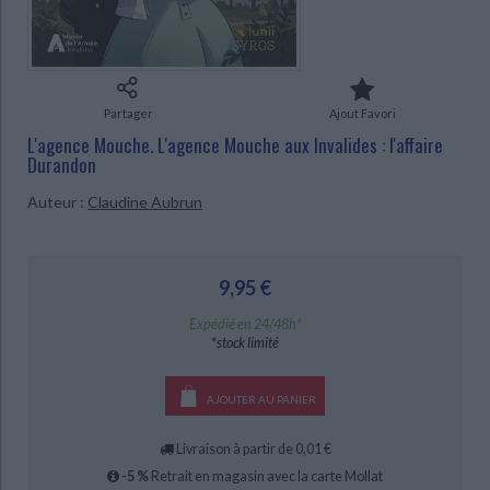
Ecologie - Environnement
Danse
Religions - Spiritualités
Bibliothèque de la Pléiade
Critique et histoire littéraire
Histoire de France
Biographies historiques
CHARGEMENT...
Classiques scolaires
Littérature ancienne et médiévale
Histoire - Généralités
Histoire des pays
Littérature de voyage
Audio - Livres lus
Partager
Ajout Favori
Histoire ancienne
Géographie
L'agence Mouche. L'agence Mouche aux Invalides : l'affaire
Littérature en version originale
Humour
Durandon
Culture scientifique
Auteur :
Claudine Aubrun
9,95 €
Expédié en 24/48h*
*stock limité
AJOUTER AU PANIER
Livraison à partir de 0,01 €
-5 %
Retrait en magasin avec la carte Mollat