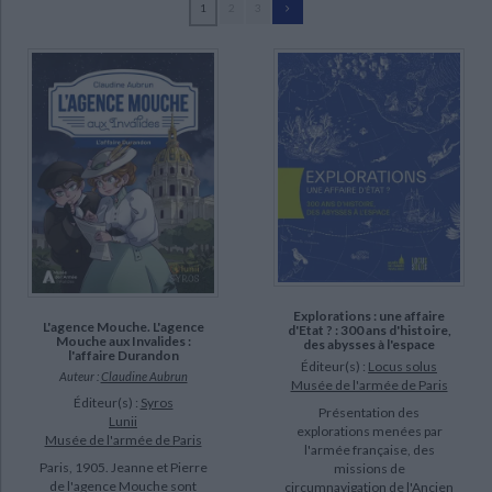
1
2
3
Ecologie - Environnement
Danse
Religions - Spiritualités
Bibliothèque de la Pléiade
Critique et histoire littéraire
Andoque, Alexandre d' (5)
Histoire de France
Biographies historiques
Medlege, Henry de (5)
Classiques scolaires
Littérature ancienne et médiévale
Histoire - Généralités
Histoire des pays
Musée de l'armée (Paris) (5)
Littérature de voyage
Audio - Livres lus
Baptiste, Christian (4)
Histoire ancienne
Géographie
Littérature en version originale
Humour
Bertrand, Christophe (4)
Culture scientifique
Pommier, Christophe (4)
Reverseau, Jean-Pierre (4)
Brulé, Louis-Marie (3)
SUPPORT
Explorations : une affaire
L'agence Mouche. L'agence
d'Etat ? : 300 ans d'histoire,
Mouche aux Invalides :
des abysses à l'espace
l'affaire Durandon
livre (55)
Éditeur(s) :
Locus solus
Auteur :
Claudine Aubrun
Musée de l'armée de Paris
revue (2)
Éditeur(s) :
Syros
Présentation des
Lunii
explorations menées par
Musée de l'armée de Paris
SÉRIE
l'armée française, des
Paris, 1905. Jeanne et Pierre
missions de
de l'agence Mouche sont
circumnavigation de l'Ancien
L'agence Mouche (1)