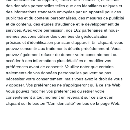
des données personnelles telles que des identifiants uniques et
des informations standards envoyées par un appareil pour des
publicités et du contenu personnalisés, des mesures de publicité
et de contenu, des études d'audience et le développement de
services.
Avec votre permission, nos 162 partenaires et nous-
mêmes pouvons utiliser des données de géolocalisation
précises et d’identification par scan d'appareil. En cliquant, vous
pouvez consentir aux traitements décrits précédemment. Vous
pouvez également refuser de donner votre consentement ou
accéder à des informations plus détaillées et modifier vos
préférences avant de consentir.
Veuillez noter que certains
D'Azincourt à Marignan :
traitements de vos données personnelles peuvent ne pas
Duels : l'art du combat
chevaliers & bombardes,
nécessiter votre consentement, mais vous avez le droit de vous
1415-1515
Éditeur(s) :
In Fine éditions
y opposer. Vos préférences ne s'appliqueront qu’à ce site Web.
Éditeur(s) :
Gallimard
d’art
Musée de l'armée de Paris
Vous pouvez modifier vos préférences ou retirer votre
Musée de l'armée de Paris
consentement à tout moment en revenant sur ce site et en
Azincourt signe la fin de la
Depuis l'Egypte antique, les
suprématie de la chevalerie
cliquant sur le bouton "Confidentialité" en bas de la page Web.
hommes s'affrontent en
tandis que l'artillerie à
duel. De David contre
poudre se perfectionne pour
Goliath à Mitterrand contre
devenir une spécialité
Chirac, le duel s'apparente à
française. Au milieu du XVe
une violence programmée
siècle, de grandes réformes
et ritualisée, voire