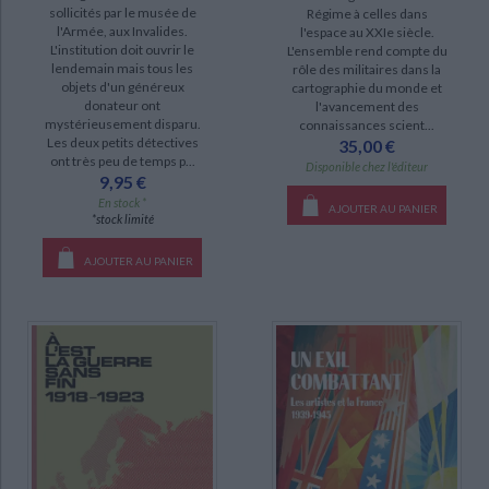
sollicités par le musée de
Régime à celles dans
l'Armée, aux Invalides.
l'espace au XXIe siècle.
L'institution doit ouvrir le
L'ensemble rend compte du
DISPONIBILITÉ
lendemain mais tous les
rôle des militaires dans la
objets d'un généreux
cartographie du monde et
epuise (35)
donateur ont
l'avancement des
mystérieusement disparu.
connaissances scient...
disponible (21)
Les deux petits détectives
35,00 €
manquant (1)
ont très peu de temps p...
Disponible chez l'éditeur
9,95 €
En stock *
AJOUTER AU PANIER
*stock limité
AJOUTER AU PANIER
CHARGEMENT...