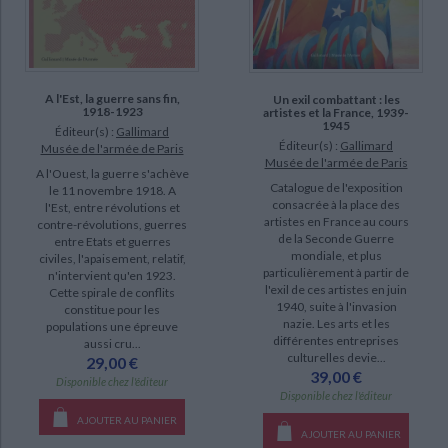
A l'Est, la guerre sans fin,
Un exil combattant : les
1918-1923
artistes et la France, 1939-
1945
Éditeur(s) :
Gallimard
Éditeur(s) :
Gallimard
Musée de l'armée de Paris
Musée de l'armée de Paris
A l'Ouest, la guerre s'achève
Catalogue de l'exposition
le 11 novembre 1918. A
consacrée à la place des
l'Est, entre révolutions et
artistes en France au cours
contre-révolutions, guerres
de la Seconde Guerre
entre Etats et guerres
mondiale, et plus
civiles, l'apaisement, relatif,
particulièrement à partir de
n'intervient qu'en 1923.
l'exil de ces artistes en juin
Cette spirale de conflits
1940, suite à l'invasion
constitue pour les
nazie. Les arts et les
populations une épreuve
différentes entreprises
aussi cru...
culturelles devie...
29,00 €
39,00 €
Disponible chez l'éditeur
Disponible chez l'éditeur
AJOUTER AU PANIER
AJOUTER AU PANIER