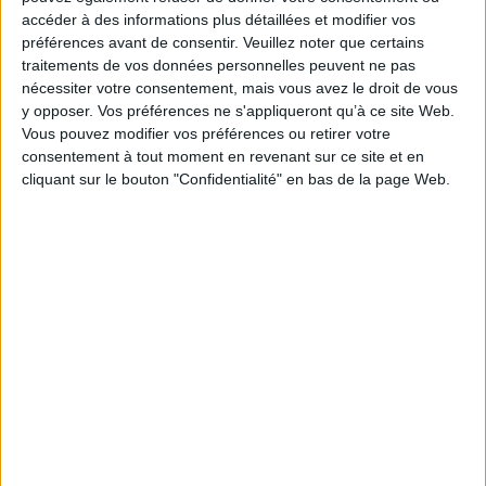
accéder à des informations plus détaillées et modifier vos
Auteur(s) :
Auteur :
Marthe Jocelyn
préférences avant de consentir.
Veuillez noter que certains
Éditeur(s) :
Gallimard-Jeunesse
traitements de vos données personnelles peuvent ne pas
Collection(s) :
Folio junior
nécessiter votre consentement, mais vous avez le droit de vous
y opposer. Vos préférences ne s'appliqueront qu’à ce site Web.
Contributeur(s) :
Illustrateur : Isabelle Follath - Traducteur : Marie
Vous pouvez modifier vos préférences ou retirer votre
Leymarie
consentement à tout moment en revenant sur ce site et en
Série(s) :
Aggie Morton, reine du mystère
cliquant sur le bouton "Confidentialité" en bas de la page Web.
ISBN :
978-2-07-520584-9
EAN13 :
9782075205849
Reliure :
Broché
Pages :
353
Hauteur: 18.0 cm / Largeur 13.0 cm
Épaisseur: 1.6 cm
Poids: 212 g
Découvrez nos Newsletters Mollat !