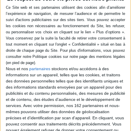
-5 %
Retrait en magasin avec la carte Mollat
en savoir plus
Résumé
Angleterre, 1902. Agatha Caroline Morton s'ennuie fermement dans la
petite ville où elle habite. Jusqu'au jour où un cadavre est retrouvé au
studio de danse Les sirènes. Alors que les premiers soupçons se portent
sur Marianne, la professeure de danse, la jeune détective et son ami
Hector Perot mènent l'enquête. Prix des Canadian children book awards
2020 (meilleur roman jeunesse). ©Electre 2026
Quatrième de couverture
Nous et nos
partenaires
stockons et/ou accédons à des
informations sur un appareil, telles que les cookies, et traitons
Angleterre, 1902.
Douée d'une insatiable curiosité et d'une folle
des données personnelles telles que des identifiants uniques et
imagination, Aggie Morton s'ennuie dans sa petite ville de bord de mer...
des informations standards envoyées par un appareil pour des
jusqu'au jour où on découvre un cadavre au studio de danse des Sirènes.
publicités et du contenu personnalisés, des mesures de publicité
Avec son ami Hector Perot, Aggie compte bien innocenter Miss Marianne,
et de contenu, des études d'audience et le développement de
sa chère professeure de danse. Tandis que le meurtrier rôde, la liste des
services.
Avec votre permission, nos 162 partenaires et nous-
suspects s'allonge...
mêmes pouvons utiliser des données de géolocalisation
Fiche Technique
précises et d’identification par scan d'appareil. En cliquant, vous
Paru le :
18/04/2024
pouvez consentir aux traitements décrits précédemment. Vous
pouvez également refuser de donner votre consentement ou
Thématique :
Policier junior
Classique, Contemporain