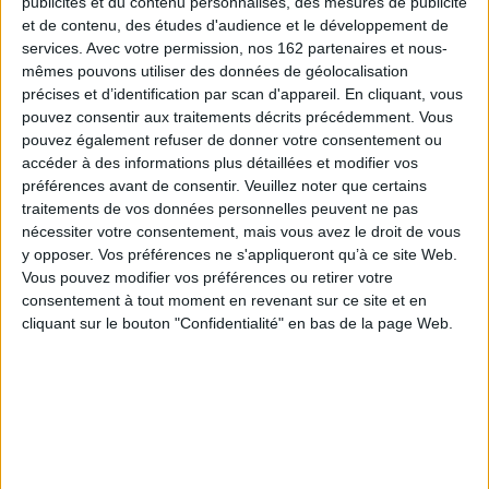
publicités et du contenu personnalisés, des mesures de publicité
et de contenu, des études d'audience et le développement de
AJOUTER AU PANIER
AJOUTER AU PANIER
services.
Avec votre permission, nos 162 partenaires et nous-
mêmes pouvons utiliser des données de géolocalisation
précises et d’identification par scan d'appareil. En cliquant, vous
pouvez consentir aux traitements décrits précédemment. Vous
pouvez également refuser de donner votre consentement ou
accéder à des informations plus détaillées et modifier vos
préférences avant de consentir.
Veuillez noter que certains
traitements de vos données personnelles peuvent ne pas
nécessiter votre consentement, mais vous avez le droit de vous
y opposer. Vos préférences ne s'appliqueront qu’à ce site Web.
Vous pouvez modifier vos préférences ou retirer votre
consentement à tout moment en revenant sur ce site et en
cliquant sur le bouton "Confidentialité" en bas de la page Web.
Aggie Morton, reine du
Aggie Morton, reine du
mystère. Vol. 1. L'affaire du
mystère. Vol. 1. L'affaire du
grand piano
grand piano
Auteur :
Marthe Jocelyn
Auteur :
Marthe Jocelyn
Éditeur(s) :
Gallimard-
Éditeur(s) :
Gallimard-
Jeunesse