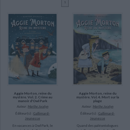
1
Ecologie - Environnement
Danse
Religions - Spiritualités
Bibliothèque de la Pléiade
Critique et histoire littéraire
Jocelyn, Marthe (9)
Histoire de France
Biographies historiques
Follath, Isabelle (6)
Classiques scolaires
Littérature ancienne et médiévale
Histoire - Généralités
Histoire des pays
Leymarie, Marie (6)
Littérature de voyage
Audio - Livres lus
Slaughter, Tom (3)
Histoire ancienne
Géographie
Littérature en version originale
Humour
Culture scientifique
SUPPORT
livre (7)
poche (2)
CHARGEMENT...
SÉRIE
Aggie Morton, reine du
Aggie Morton, reine du
Aggie Morton, reine du mystère (6)
mystère. Vol. 2. Crime au
mystère. Vol. 4. Mort sur la
manoir d'Owl Park
plage
Auteur :
Marthe Jocelyn
Auteur :
Marthe Jocelyn
DISPONIBILITÉ
Éditeur(s) :
Gallimard-
Éditeur(s) :
Gallimard-
Jeunesse
Jeunesse
disponible (6)
En vacances à Owl Park, le
Quand des paléontologues
epuise (3)