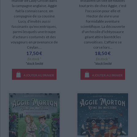
manoir de Lady Grison dans
installent un site de fouilles
la campagne anglaise, Aggie
tout près de chez Aggie, c'est
fait la connaissance, en
l'occasion pour elle et
compagnie de sa cousine
Hector de vivre une
Lucy, d'invités aussi
formidable aventure
fascinants qu'excentriques,
scientifique. La découverte
parmi lesquels une troupe
d'un fossile d'ichtyosaure
d'acteurs costumés et des
géant attire bientôt les
voyageurs en provenance de
convoitises. L'affaire se
Ceylan....
corse lors...
17,50 €
18,50 €
En stock *
En stock *
*stock limité
*stock limité
AJOUTER AU PANIER
AJOUTER AU PANIER