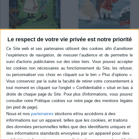
Le respect de votre vie privée est notre priorité
Aggie Morton, reine du
Aggie Morton, reine du
mystère. Vol. 2. Crime au
mystère. Vol. 3. Meurtre au
manoir d'Owl Park
Grand Hôtel
Auteur :
Marthe Jocelyn
Auteur :
Marthe Jocelyn
Éditeur(s) :
Gallimard-
Éditeur(s) :
Gallimard-
Jeunesse
Jeunesse
En vacances à Owl Park, le
Deux morts suspectes
manoir de Lady Grison, dans
perturbent le séjour d'Aggie
la campagne anglaise, Aggie
dans une petite ville
et sa cousine Lucy font la
thermale du Yorkshire. Des
connaissance d'invités aussi
jardins du somptueux hôtel
fascinants qu'excentriques,
aux bains turcs, Aggie et
parmi lesquels une troupe
Hector, aidés de leur ami
d'acteurs costumés et des
George, mènent l'enquête.
Nous et nos
partenaires
stockons et/ou accédons à des
voyageurs en provenance de
©Electre 2026
informations sur un appareil, telles que les cookies, et traitons
Ceylan. Dans les conv...
17,50 €
9,90 €
des données personnelles telles que des identifiants uniques et
En stock *
des informations standards envoyées par un appareil pour des
En stock *
*stock limité
*stock limité