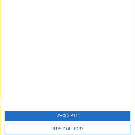
ABC x 3 : français, anglais,
espagnol
Auteur :
Marthe Jocelyn
Éditeur(s) :
Hatier
Un abécédaire trilingue pour
découvrir des mots, dans les
trois langues, qui ont la
même signification et la
J'ACCEPTE
même initiale. ©Electre
2026
PLUS D'OPTIONS
9,90 €