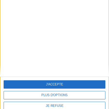
Frais de port & Livraison
Conditions Générales de Vente
À votre service
Offres d'emploi
Offres Partenaires
À découvrir
FeniXX
EDRLab
RetroNews
BnF : portail des métiers du livre
Cercle de la librairie
Les chèques cadeaux Mollat
J'ACCEPTE
Contact
Horaires
PLUS D'OPTIONS
Librairie Mollat
La librairie Mollat vous accueille
15 rue Vital-Carles
Du lundi au samedi de 10h à 20h et
JE REFUSE
33 080 Bordeaux Cedex
tous les dimanches de 14h à 19h