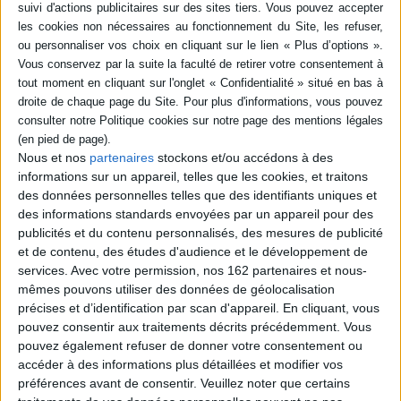
en savoir plus
Résumé
Ce fascicule vient en complément de l'Introduction à la théorie analytique
et probabiliste des nombres, disponible chez Dunod. Les 313 exercices
sont ici réunis avec leurs solutions détaillées, débouchant parfois sur la
recherche. Ne s’appuyant que sur les connaissances enseignées en
licence et en master, ce livre s’adresse aux étudiants préparant
Nous et nos
partenaires
stockons et/ou accédons à des
l’agrégation ou le CAPES mais aussi aux chercheurs ©Electre 2026
informations sur un appareil, telles que les cookies, et traitons
Fiche Technique
des données personnelles telles que des identifiants uniques et
des informations standards envoyées par un appareil pour des
Paru le :
03/04/2024
publicités et du contenu personnalisés, des mesures de publicité
Thématique :
Essais Scientifiques
Mathématiques Appliquées
et de contenu, des études d'audience et le développement de
Auteur(s) :
Auteur :
Gérald Tenenbaum
services.
Avec votre permission, nos 162 partenaires et nous-
Éditeur(s) :
Le voile des mots
mêmes pouvons utiliser des données de géolocalisation
précises et d’identification par scan d'appareil. En cliquant, vous
Collection(s) :
Non précisé.
pouvez consentir aux traitements décrits précédemment. Vous
Contributeur(s) :
Collaborateur : Jie Wu
pouvez également refuser de donner votre consentement ou
Série(s) :
Non précisé.
accéder à des informations plus détaillées et modifier vos
préférences avant de consentir.
Veuillez noter que certains
ISBN :
978-2-9587374-8-1