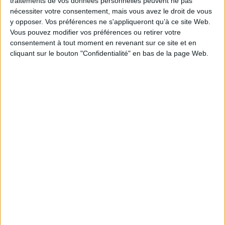
traitements de vos données personnelles peuvent ne pas
nécessiter votre consentement, mais vous avez le droit de vous
EAN13 :
9782958737481
y opposer. Vos préférences ne s'appliqueront qu’à ce site Web.
Reliure :
Broché
Vous pouvez modifier vos préférences ou retirer votre
consentement à tout moment en revenant sur ce site et en
Pages :
364
cliquant sur le bouton "Confidentialité" en bas de la page Web.
Hauteur: 25.0 cm / Largeur 17.0 cm
Épaisseur: 2.2 cm
Poids: 712 g
Découvrez nos Newsletters Mollat !
JE M'INSCRIS
Informations pratiques
Conditions d'utilisation du site
Qui sommes-nous
Mentions Légales