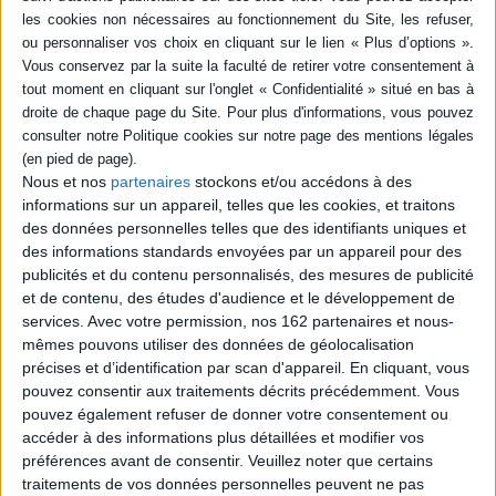
Résumé
Des études sur les liens qu'entretenaient les cardinaux avec la musique
entre 1500 et le XVIIIe siècle. Les contributeurs explorent le phénomène
du patronage et comment la musique est utilisée comme outil de
puissance à cette époque. ©Electre 2026
Fiche Technique
Nous et nos
partenaires
stockons et/ou accédons à des
Paru le :
17/07/2024
informations sur un appareil, telles que les cookies, et traitons
des données personnelles telles que des identifiants uniques et
Thématique :
Histoire de la musique
Histoire de la musique, Essais
des informations standards envoyées par un appareil pour des
Auteur(s) :
Non précisé.
publicités et du contenu personnalisés, des mesures de publicité
Éditeur(s) :
Classiques Garnier
et de contenu, des études d'audience et le développement de
services.
Avec votre permission, nos 162 partenaires et nous-
Collection(s) :
Rencontres
mêmes pouvons utiliser des données de géolocalisation
Contributeur(s) :
Directeur de publication : Jorge Morales - Postfacier :
précises et d’identification par scan d'appareil. En cliquant, vous
Olivier Poncet
pouvez consentir aux traitements décrits précédemment. Vous
Série(s) :
Non précisé.
pouvez également refuser de donner votre consentement ou
accéder à des informations plus détaillées et modifier vos
ISBN :
978-2-406-16664-1
préférences avant de consentir.
Veuillez noter que certains
EAN13 :
9782406166641
traitements de vos données personnelles peuvent ne pas