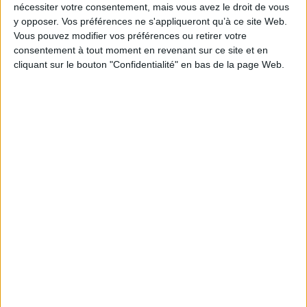
nécessiter votre consentement, mais vous avez le droit de vous
Reliure :
Relié
y opposer. Vos préférences ne s'appliqueront qu’à ce site Web.
Pages :
507
Vous pouvez modifier vos préférences ou retirer votre
consentement à tout moment en revenant sur ce site et en
Hauteur: 23.0 cm / Largeur 16.0 cm
cliquant sur le bouton "Confidentialité" en bas de la page Web.
Épaisseur: 3.3 cm
Poids: 840 g
Découvrez nos Newsletters Mollat !
JE M'INSCRIS
Informations pratiques
Conditions d'utilisation du site
Qui sommes-nous
Mentions Légales
Frais de port & Livraison