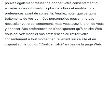
pouvez également refuser de donner votre consentement ou
Paru le :
04/06/2024
accéder à des informations plus détaillées et modifier vos
Thématique :
Sciences politiques
préférences avant de consentir.
Veuillez noter que certains
traitements de vos données personnelles peuvent ne pas
Auteur(s) :
Non précisé.
nécessiter votre consentement, mais vous avez le droit de vous
Éditeur(s) :
PIE-Peter Lang
y opposer. Vos préférences ne s'appliqueront qu’à ce site Web.
Collection(s) :
La fabrique du politique : sociologie de l'action publique
Vous pouvez modifier vos préférences ou retirer votre
Contributeur(s) :
Directeur de publication : Lorenzo Barrault-Stella -
consentement à tout moment en revenant sur ce site et en
Directeur de publication : Sébastien Michon
cliquant sur le bouton "Confidentialité" en bas de la page Web.
Série(s) :
Non précisé.
ISBN :
978-3-0343-4884-3
EAN13 :
9783034348843
Reliure :
Broché
Pages :
396
Hauteur: 21.0 cm / Largeur 15.0 cm
Épaisseur: 2.2 cm
Poids: 0 g