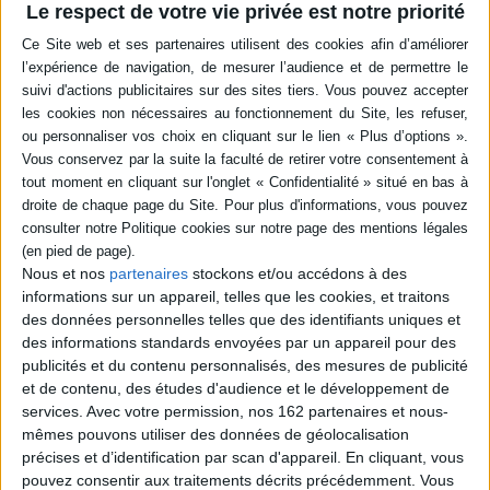
Le respect de votre vie privée est notre priorité
Résumé
Réflexions sur les modes d'exercice du pouvoir politique, dans un contexte
de différenciation croissante des sociétés contemporaines. Les
contributeurs analysent ses reconfigurations multiples, dévoilant un
double processus d'invisibilisation et d'allongement des chaînes de
domination politique. ©Electre 2026
Quatrième de couverture
Cet ouvrage collectif de sociologie politique comparative pose à nouveaux
frais la question des modes d'exercice du pouvoir politique. La
différenciation croissante des sociétés contemporaines Implique que les
Nous et nos
partenaires
stockons et/ou accédons à des
gouvernants prennent appui sur diverses formes d'intermédiation leur
informations sur un appareil, telles que les cookies, et traitons
permettant, avec un succès jamais acquis par avance et sans cesse
des données personnelles telles que des identifiants uniques et
susceptible d'être remis en cause, de s'assurer de l'obéissance au moins
relative des gouvernés. C'est aux reconfigurations contemporaines de ces
des informations standards envoyées par un appareil pour des
intermédiations du pouvoir politique qu'est consacré ce livre. Par la mise
publicités et du contenu personnalisés, des mesures de publicité
en relation de treize enquêtes relatives à des sociétés contrastées, il
et de contenu, des études d'audience et le développement de
donne à voir la grande variabilité des modes d'exercice du pouvoir
services.
Avec votre permission, nos 162 partenaires et nous-
politique et tente, en creux, de dégager quelques régularités quant à
l'allongement contemporain et à l'invisibilisation des chaînes de
mêmes pouvons utiliser des données de géolocalisation
domination politique.
précises et d’identification par scan d'appareil. En cliquant, vous
Fiche Technique
pouvez consentir aux traitements décrits précédemment. Vous