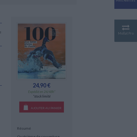
Mes Alertes
Antiquité
Mythologies
GÉOGRAPHIE
Géographie - Démographie -
Territoire
e
Mollat Pro
CULTURE SCIENTIFIQUE
Essais scientifique
Astronomie
24,90 €
Expédié en 24/48h*
*stock limité
AJOUTER AU PANIER
Résumé
Quatrième de couverture