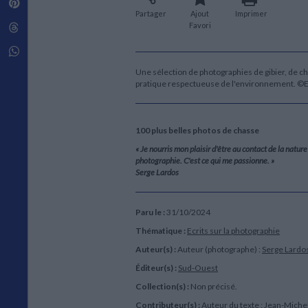
Pinterest
Techniques de construction
SCIENCE FICTION ET FANTASY
Vie familiale
Disciplines paramédicales
Partager
Ajout
Imprimer
Matériaux de l’architecture
Littérature SF et Fantasy
Favori
Threads
Ouvrages Généraux
Urbanisme
SOCIOLOGIE
Sociologie générale
Whatsapp
Travail social
Une sélection de photographies de gibier, de c
Santé et société
pratique respectueuse de l'environnement. ©
ETHNOLOGIE
Anthropologie
100 plus belles photos de chasse
Ethnologie par pays
« Je nourris mon plaisir d'être au contact de la nat
photographie. C'est ce qui me passionne. »
Serge Lardos
Paru le :
31/10/2024
Thématique :
Ecrits sur la photographie
Auteur(s) :
Auteur (photographe) :
Serge Lardo
Éditeur(s) :
Sud-Ouest
Collection(s) :
Non précisé.
Contributeur(s) :
Auteur du texte : Jean-Miche