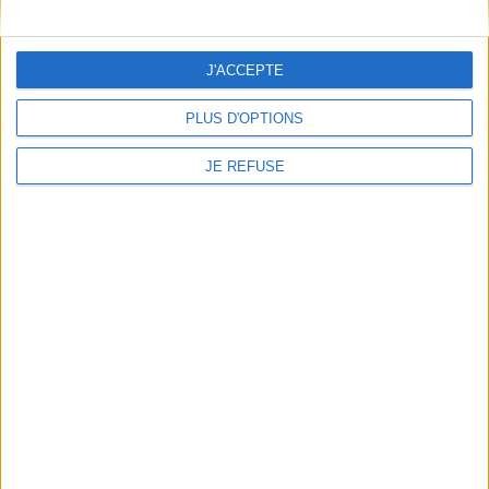
Qui sommes-nous
Mentions Légales
J'ACCEPTE
Frais de port & Livraison
Conditions Générales de Vente
PLUS D'OPTIONS
À votre service
JE REFUSE
Offres d'emploi
Offres Partenaires
À découvrir
FeniXX
EDRLab
RetroNews
BnF : portail des métiers du livre
Cercle de la librairie
Les chèques cadeaux Mollat
Contact
Horaires