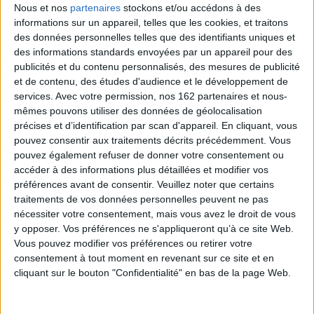
Au terme d'une démonstration implacable, l'auteur décrit ce dérèglement
Nous et nos
partenaires
stockons et/ou accédons à des
profond qui s'aggrave à chaque alternance et que notre classe politique
informations sur un appareil, telles que les cookies, et traitons
refuse obstinément de regarder en face. Pourtant ce sont bien ses effets
qui nourrissent la colère des Français.
des données personnelles telles que des identifiants uniques et
des informations standards envoyées par un appareil pour des
Denis Olivennes ose s'attaquer à la face cachée de l'exception française,
publicités et du contenu personnalisés, des mesures de publicité
dans un essai à la fois clair et stimulant.
et de contenu, des études d'audience et le développement de
services.
Avec votre permission, nos 162 partenaires et nous-
Contenus Mollat en relation
mêmes pouvons utiliser des données de géolocalisation
précises et d’identification par scan d'appareil. En cliquant, vous
pouvez consentir aux traitements décrits précédemment. Vous
Vidéos
pouvez également refuser de donner votre consentement ou
accéder à des informations plus détaillées et modifier vos
préférences avant de consentir.
Veuillez noter que certains
traitements de vos données personnelles peuvent ne pas
nécessiter votre consentement, mais vous avez le droit de vous
y opposer. Vos préférences ne s'appliqueront qu’à ce site Web.
Vous pouvez modifier vos préférences ou retirer votre
consentement à tout moment en revenant sur ce site et en
cliquant sur le bouton "Confidentialité" en bas de la page Web.