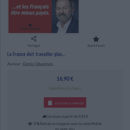
Ecologie - Environnement
Danse
Religions - Spiritualités
Bibliothèque de la Pléiade
Critique et histoire littéraire
Histoire de France
Biographies historiques
Classiques scolaires
Littérature ancienne et médiévale
Histoire - Généralités
Histoire des pays
Littérature de voyage
Audio - Livres lus
Histoire ancienne
Géographie
CHARGEMENT...
Littérature en version originale
Humour
Culture scientifique
Partager
Ajout Favori
La France doit travailler plus...
Auteur :
Denis Olivennes
16,90 €
Expédié en 5 à 7 jours.
AJOUTER AU PANIER
Livraison à partir de 0,01 €
-5 %
Retrait en magasin avec la carte Mollat
en savoir plus