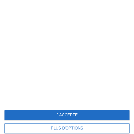
Conditions d'utilisation du site
Qui sommes-nous
Mentions Légales
Frais de port & Livraison
Conditions Générales de Vente
À votre service
Offres d'emploi
Offres Partenaires
À découvrir
FeniXX
EDRLab
RetroNews
BnF : portail des métiers du livre
Cercle de la librairie
J'ACCEPTE
Les chèques cadeaux Mollat
PLUS D'OPTIONS
Contact
Horaires