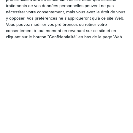
Série(s) :
Non précisé.
traitements de vos données personnelles peuvent ne pas
nécessiter votre consentement, mais vous avez le droit de vous
ISBN :
978-2-37165-139-5
y opposer. Vos préférences ne s'appliqueront qu’à ce site Web.
Vous pouvez modifier vos préférences ou retirer votre
EAN13 :
9782371651395
consentement à tout moment en revenant sur ce site et en
Reliure :
Cartonné
cliquant sur le bouton "Confidentialité" en bas de la page Web.
Pages :
32
Hauteur: 25.0 cm / Largeur 18.0 cm
Épaisseur: 1.0 cm
Poids: 214 g
Découvrez nos Newsletters Mollat !
JE M'INSCRIS
Informations pratiques