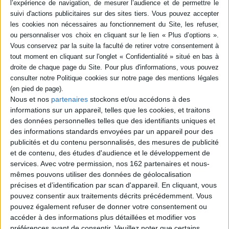
en savoir plus
Résumé
Ciao, un doudou voyageur, part à la découverte de la campagne et de ses
trésors cachés. Il ne tarde pas à faire de nouvelles rencontres. ©Electre
2026
Quatrième de couverture
Nous et nos
partenaires
stockons et/ou accédons à des
Il fait beau, il fait chaud, le moment est idéal pour Ciao : il part à la
informations sur un appareil, telles que les cookies, et traitons
découverte de la campagne et de ses trésors.
des données personnelles telles que des identifiants uniques et
Il ne va pas tarder à se faire de nouveaux amis !
des informations standards envoyées par un appareil pour des
Fiche Technique
publicités et du contenu personnalisés, des mesures de publicité
et de contenu, des études d'audience et le développement de
Paru le :
07/03/2025
services.
Avec votre permission, nos 162 partenaires et nous-
Thématique :
Albums-Histoires 1er âge
mêmes pouvons utiliser des données de géolocalisation
Auteur(s) :
Auteur :
Sarah Khoury
précises et d’identification par scan d'appareil. En cliquant, vous
Éditeur(s) :
Editions Père Fouettard
pouvez consentir aux traitements décrits précédemment. Vous
pouvez également refuser de donner votre consentement ou
Collection(s) :
Albums
Ciao
accéder à des informations plus détaillées et modifier vos
Contributeur(s) :
Traducteur : François Aubineau
préférences avant de consentir.
Veuillez noter que certains