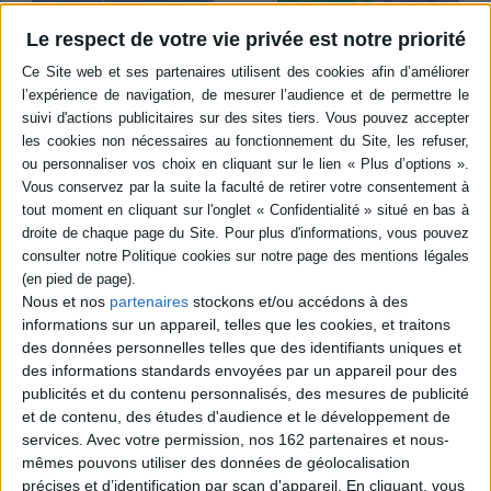
Le respect de votre vie privée est notre priorité
Ciao au pôle Nord
Le miroir de Lorenzo
Auteur :
Sarah Khoury
Auteur :
Gabriele Clima
Éditeur(s) :
Editions Père
Éditeur(s) :
Editions Père
Fouettard
Fouettard
Nous et nos
partenaires
stockons et/ou accédons à des
A la fin de l'automne, Ciao
Lorenzo a une vision
informations sur un appareil, telles que les cookies, et traitons
est emporté par le vent avec
particulière du monde, les
les dernières feuilles. Il
des données personnelles telles que des identifiants uniques et
flaques d'eau sont des lacs
atterrit dans un monde tout
et son amie Sofia, qui le
des informations standards envoyées par un appareil pour des
blanc où les animaux vivent
protège des enfants qui
publicités et du contenu personnalisés, des mesures de publicité
cachés. ©Electre 2026
l'embêtent, est à ses yeux
et de contenu, des études d'audience et le développement de
14,00 €
une renarde blanche. Un
services.
Avec votre permission, nos 162 partenaires et nous-
En stock *
jour, cette dernière laisse
*stock limité
tomber un miroir magique
mêmes pouvons utiliser des données de géolocalisation
qui permet à Lorenzo
précises et d’identification par scan d'appareil. En cliquant, vous