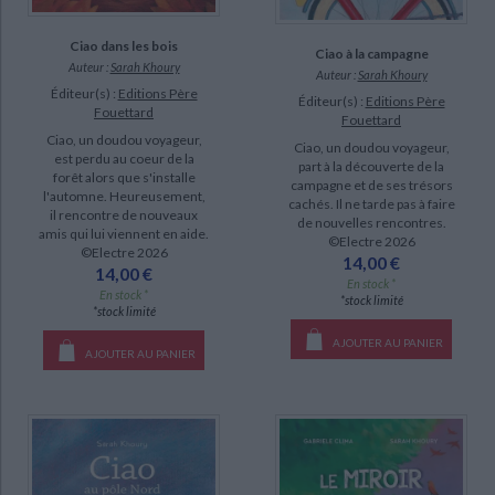
Ciao dans les bois
Ciao à la campagne
Auteur :
Sarah Khoury
Auteur :
Sarah Khoury
Éditeur(s) :
Editions Père
Éditeur(s) :
Editions Père
Fouettard
Fouettard
Ciao, un doudou voyageur,
Ciao, un doudou voyageur,
est perdu au coeur de la
part à la découverte de la
forêt alors que s'installe
campagne et de ses trésors
l'automne. Heureusement,
cachés. Il ne tarde pas à faire
il rencontre de nouveaux
de nouvelles rencontres.
amis qui lui viennent en aide.
©Electre 2026
©Electre 2026
14,00 €
14,00 €
En stock *
En stock *
*stock limité
*stock limité
AJOUTER AU PANIER
AJOUTER AU PANIER