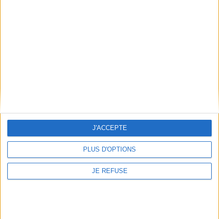
atelier et y découvre des
14,00 €
milliers de coquillages. Une
Indisponible
nuit, son grand-père décide
de l'emmener avec lui. U...
16,00 €
Expédié sous 10 à 15 j.
AJOUTER AU PANIER
J'ACCEPTE
PLUS D'OPTIONS
JE REFUSE
Je t'aime : un peu beaucoup
passionnément
Auteur :
Sarah Khoury
Éditeur(s) :
Lirabelle