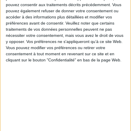
d'explorer le mo...
AJOUTER AU PANIER
pouvez consentir aux traitements décrits précédemment. Vous
14,00 €
pouvez également refuser de donner votre consentement ou
Expédié sous 10 à 15 j.
accéder à des informations plus détaillées et modifier vos
préférences avant de consentir.
Veuillez noter que certains
AJOUTER AU PANIER
traitements de vos données personnelles peuvent ne pas
nécessiter votre consentement, mais vous avez le droit de vous
y opposer. Vos préférences ne s'appliqueront qu’à ce site Web.
Vous pouvez modifier vos préférences ou retirer votre
consentement à tout moment en revenant sur ce site et en
cliquant sur le bouton "Confidentialité" en bas de la page Web.
J'ai rêvé d'un éléphant
Auteur :
Sarah Khoury
Éditeur(s) :
Editions Père
Fouettard
Ciao à la campagne
Auteur :
Sarah Khoury
Une enfant rêve d'un
éléphant gros, maladroit et