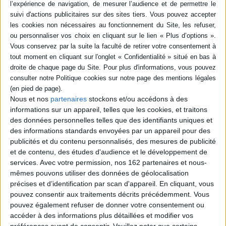
en savoir plus
Résumé
Ciao tombe sur une plume rouge qui le conduit jusqu'en Amazonie. Afin de
retrouver son propriétaire, il mène l'enquête dans la jungle, où de
nombreux animaux vivent dans les arbres ou tapis dans l'ombre. ©Electre
2026
Quatrième de couverture
Nous et nos
partenaires
stockons et/ou accédons à des
À qui appartient cette plume rouge qui emmène Ciao jusqu'en Amazonie ?
informations sur un appareil, telles que les cookies, et traitons
De la cime des arbres jusqu'aux recoins sombres de la forêt, Ciao mène
des données personnelles telles que des identifiants uniques et
l'enquête.
des informations standards envoyées par un appareil pour des
Fiche Technique
publicités et du contenu personnalisés, des mesures de publicité
et de contenu, des études d'audience et le développement de
Paru le :
03/04/2026
services.
Avec votre permission, nos 162 partenaires et nous-
Thématique :
Albums-Histoires 1er âge
mêmes pouvons utiliser des données de géolocalisation
Auteur(s) :
Auteur :
Sarah Khoury
précises et d’identification par scan d'appareil. En cliquant, vous
pouvez consentir aux traitements décrits précédemment. Vous
Éditeur(s) :
Editions Père Fouettard
pouvez également refuser de donner votre consentement ou
Collection(s) :
Albums
Ciao
accéder à des informations plus détaillées et modifier vos
Contributeur(s) :
Traducteur : Alice Kremer