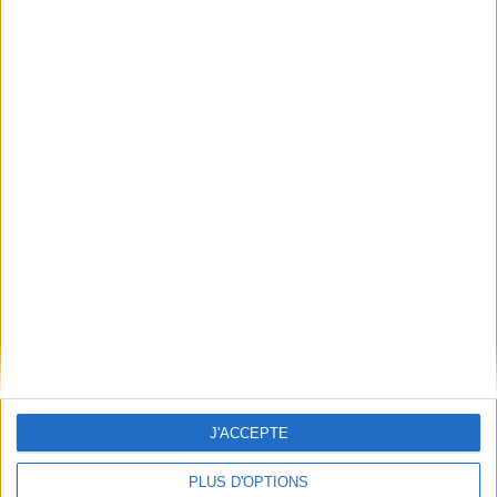
Conditions d'utilisation du site
Qui sommes-nous
Mentions Légales
Frais de port & Livraison
Conditions Générales de Vente
À votre service
Offres d'emploi
Offres Partenaires
À découvrir
FeniXX
EDRLab
RetroNews
BnF : portail des métiers du livre
Cercle de la librairie
J'ACCEPTE
Les chèques cadeaux Mollat
PLUS D'OPTIONS
Contact
Horaires