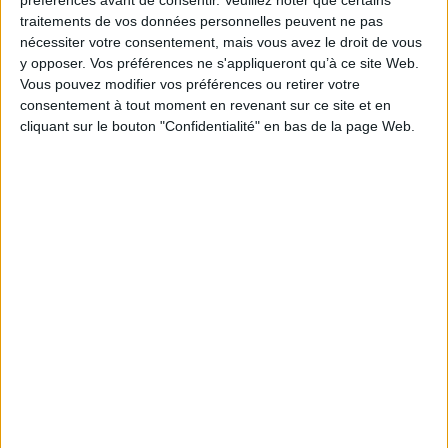
préférences avant de consentir.
Veuillez noter que certains
traitements de vos données personnelles peuvent ne pas
Série(s) :
Non précisé.
nécessiter votre consentement, mais vous avez le droit de vous
ISBN :
978-2-37165-154-8
y opposer. Vos préférences ne s'appliqueront qu’à ce site Web.
Vous pouvez modifier vos préférences ou retirer votre
EAN13 :
9782371651548
consentement à tout moment en revenant sur ce site et en
cliquant sur le bouton "Confidentialité" en bas de la page Web.
Reliure :
Cartonné
Pages :
32
Hauteur: 25.0 cm / Largeur 17.0 cm
Épaisseur: 0.8 cm
Poids: 216 g
Découvrez nos Newsletters Mollat !
JE M'INSCRIS
Informations pratiques